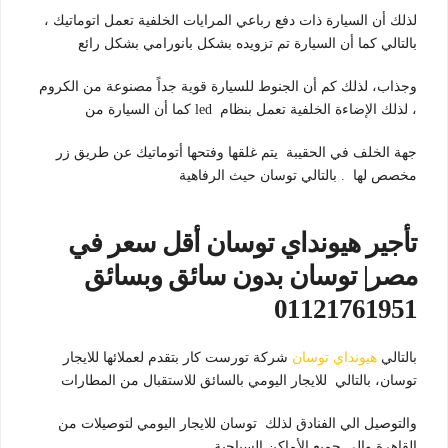
لذلك أن السيارة ذات دفع رباعي المرايات الخلفية تعمل اتوماتيك ،
بالتالي كما أن السيارة تم تزويده بشكل بانورامي بشكل رائع
وجذاب، لذلك كم أن الجنوط للسيارة قوية جداً مصنوعة من الكروم
، لذلك الإضاءة الخلفية تعمل بنظام led كما أن السيارة من
جهة الخلف في الحقيبة يتم غلقها وفتحها أتوماتيك عن طريق زر
مخصص لها . بالتالي توسان حيث الرفاهية
تأجير هيونداي توسان أقل سعر في
مصر| توسان بدون سائق وبسائق
01121761951
بالتالي
هيونداي توسان
شركة تورست كار بتقدم لعملائها للايجار
توسان، بالتالي للايجار اليومي بالسائق للاستقبال من المطارات
والتوصيل الي الفنادق لذلك توسان للايجار اليومي لتوصيلات من
القاهرة والي جميع الأماكن السياحية