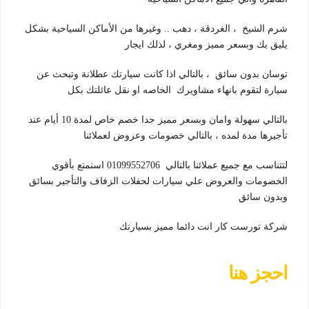
شرم الشيخ ، الغردقة ، دهب .. وغيرها من الأماكن السياحية بشكل
يليق بك وبسعر مميز ومغري ، لذلك ايجار
توسان بدون سائق ، بالتالي اذا كانت سيارتك عطلانة وتبحث عن
سيارة لتقوم بانهاء مشاويرك الخاصه او نقل عائلتك بكل
بالتالي سهولة وامان وبسعر مميز جدا خصم خاص لمدة 10 أيام عند
تأجيرها مدة لمده ، بالتالي خصومات وعروض لعملائنا
لتتناسب مع جميع عملائنا بالتالي 01099552706 استمتع بأقوي
الخصومات والعروض علي سيارات لحفلات الزفاف والتأجير بسائق
وبدون سائق
شركة تورست كار انت دائما مميز بسيارتك
احجز هنا