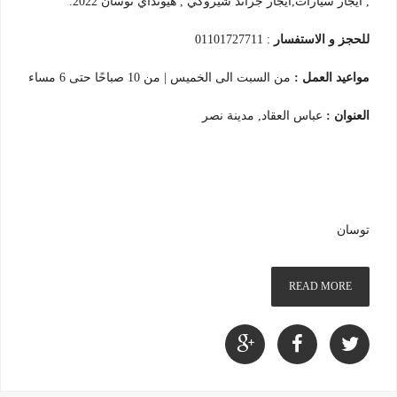
, ايجار سيارات,ايجار جراند شيروكي , هيونداي توسان 2022.
للحجز و الاستفسار
: 01101727711
مواعيد العمل :
من السبت الى الخميس | من 10 صباحًا حتى 6 مساء
العنوان :
عباس العقاد, مدينة نصر
توسان
READ MORE