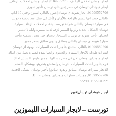
ايجار توسان لحفلان الزفاف 01099552706
,
ايجار توسان لحفلات الزفاف
,
ايجار هيونداي توسان في مصر |هيونداي توسان تأجير شهري
01099552706
,
ايجار هيونداي توسان|غبور
,
بالتالي اسبوع وحتي 10 ايام
,
بالتالي حيث انها تتسم بالراحة والأمان وكأنك في بيتك عند لحظة دخولك
في سيارة توسان
,
بالتالي شركة تورست بتقدم لحفلات الزفاف سيارة
توسان الشكل الجديد ولونها المميز لزفة لذلك مميزة وليلة لا تنسي
لتخدلها
,
تأجير هيونداي توسان |استئجار توسان في مصر
,
ستمتع بتأجير
سيارة هيونداي توسان بالتالي بسائق وبدون سائق بسعر مميز
01099552706 بالتالي استمتع بتأجير احدث السيارات الهيونداي توسان
لفترات طويلة للايجار الشهري والسنوي وايضا لمدة قصيرة تصل من
,
لذلك
ايجار هيونداي توسان الان في مصر بشكلها المميز ولونها الشيك
,
لذلك
قوم بتأجير احدث السيارات التوسان واستمتع بتجربتها وبشكلها الفخم
,
للايجار سيارات توسان بسائق وبدون سائق| تأجير توسان الشكل الجديد
01099552706
,
مميزات سيارات هيونداي توسان :-
SAYED BASIOUNY
ايجار هيونداي توسان|غبور
تورست – لايجار السيارات الليموزين