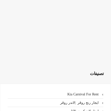
تصنيفات
Kia Carnival For Rent
ايجار رنج روڤر |لاندر روڤر