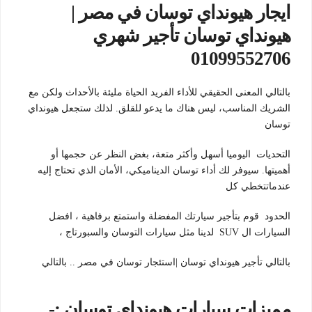
ايجار هيونداي توسان في مصر |
هيونداي توسان تأجير شهري
01099552706
بالتالي المعنى الحقيقي للأداء الفريد الحياة مليئة بالأحداث ولكن مع
الشريك المناسب، ليس هناك ما يدعو للقلق. لذلك ستجعل هيونداي
توسان
التحديات اليوميا أسهل وأكثر متعة، بغض النظر عن حجمها أو
أهميتها. سيوفر لك أداء توسان الديناميكي، الأمان الذي تحتاج إليه
عندماتتخطي كل
الحدود قوم بتأجير سيارتك المفضلة واستمتع برفاهية ، افضل
السيارات ال SUV لدينا مثل سيارات التوسان والسبورتاج ،
بالتالي تأجير هيونداي توسان |استئجار توسان في مصر .. بالتالي
مميزات سيارات هيونداي توسان :-