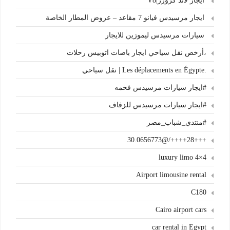
ايجار لاند كروزر|V8
ايجار مرسيدس فيانو 7 مقاعد – عروض المطار الخاصة
سيارات مرسيدس ليموزين للايجار
،أرخص نقل سياحي ايجار باصات اتوبيس رحلات
.Les déplacements en Égypte | نقل سياحي
#ايجار سيارات مرسيدس فخمه
#ايجار سيارات مرسيدس للزفاف
#منتدي_شباب_مصر
+++28++++/@30.0656773
4×4 luxury limo
Airport limousine rental
C180
Cairo airport cars
car rental in Egypt