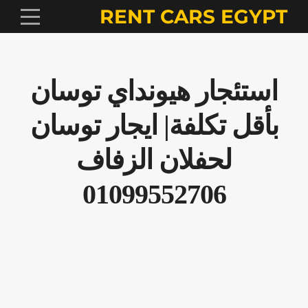
RENT CARS EGYPT
استئجار هيونداي توسان
بأقل تكلفة| ايجار توسان
لحفلان الزفاف
01099552706