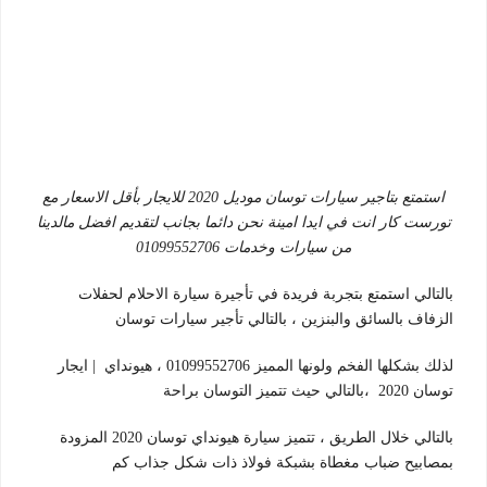
استمتع بتاجير سيارات توسان موديل 2020 للايجار بأقل الاسعار مع
تورست كار انت في ايدا امينة نحن دائما بجانب لتقديم افضل مالدينا
من سيارات وخدمات 01099552706
بالتالي استمتع بتجربة فريدة في تأجيرة سيارة الاحلام لحفلات
الزفاف بالسائق والبنزين ، بالتالي تأجير سيارات توسان
لذلك بشكلها الفخم ولونها المميز 01099552706 ، هيونداي | ايجار
توسان 2020 ،بالتالي حيث تتميز التوسان براحة
بالتالي خلال الطريق ، تتميز سيارة هيونداي توسان 2020 المزودة
بمصابيح ضباب مغطاة بشبكة فولاذ ذات شكل جذاب كم