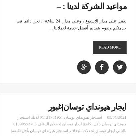
مواعيد الشركة لدينا : –
نعمل علي مدار الاسبوع ، وعلي مدار 24 ساعة ، نحن دائما في
خدمتكم ونقوم بتقديم أفضل خدمة لعملائنا ..
READ MORE
ايجار هيونداي توسان|غبور
09/01/2021
استئجار هيونداي توسان 01121761951 لذلك استئجار
هيونداي توسان بأقل تكلفة| ايجار توسان لحفلان الزفاف 01099552706
بالتالي ايجار توسان لحفلات الزفاف
,
استئجار هيونداي توسان بأقل تكلفة|