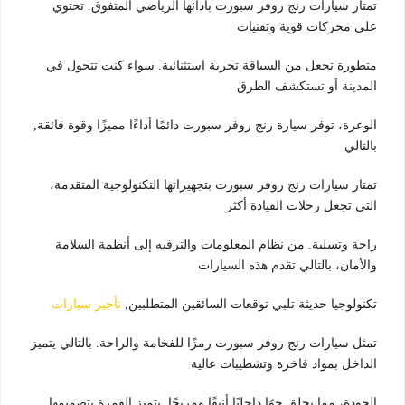
تمتاز سيارات رنج روفر سبورت بأدائها الرياضي المتفوق. تحتوي
على محركات قوية وتقنيات
متطورة تجعل من السياقة تجربة استثنائية. سواء كنت تتجول في
المدينة أو تستكشف الطرق
الوعرة، توفر سيارة رنج روفر سبورت دائمًا أداءًا مميزًا وقوة فائقة,
بالتالي
تمتاز سيارات رنج روفر سبورت بتجهيزاتها التكنولوجية المتقدمة،
التي تجعل رحلات القيادة أكثر
راحة وتسلية. من نظام المعلومات والترفيه إلى أنظمة السلامة
والأمان، بالتالي تقدم هذه السيارات
تكنولوجيا حديثة تلبي توقعات السائقين المتطلبين,
تأجير سيارات
تمثل سيارات رنج روفر سبورت رمزًا للفخامة والراحة. بالتالي يتميز
الداخل بمواد فاخرة وتشطيبات عالية
الجودة، مما يخلق جوًا داخليًا أنيقًا ومريحًا. يتميز القمرة بتصميمها