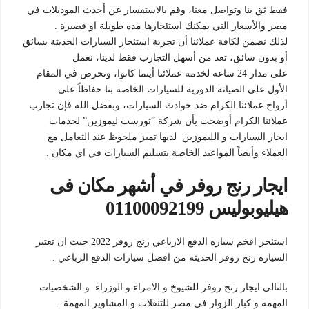
فقط ثق بنا وتواصل معنا، وقم بالاستفسار عن أحدث الموديلات في
مصر والأسعار التي يمكنك استئجارها مده طويلة او قصيرة .
لذلك نضمن لكافة عملائنا أن تجربة استئجار السيارات الحديثة بسائق
أو بدون سائق، تعد من أسهل التجارب فقط لدينا، نعمل
على
مدار
24
ساعة لخدمة عملائنا أينما كانوا، ونحرص في المقام
الأول على الصيانة الدورية للسيارات الخاصة بنا حفاظاً على
أرواح
عملائنا الكرام ضد حوادث السيارات، وبفضل الله فإن تجارب
عملائنا الكرام أوضحت بأن شركة “تورست ليموزين” لخدمات
ايجار السيارات و الليموزين لديها تميز ملحوظ عند التعامل مع
العملاء وأيضاً المواعيد الخاصة بتسليم السيارات في اي مكان .
ايجار رنج روفر في أشهر مكان فى
هيليوبوليس 01100092199
استئجر افخم سياره الدفع الارباعي رنج روفر 2022 حيث ان تعتبر
السياره رنج روفر الحديثه من افضل سيارات الدفع الرباعي .
بالتالي ايجار رنج روفر للشيوخ و الامراء و الوزراء و الشخصيات
المهمه و كبار الزوار في مصر للتنقلات و المشاوير المهمة .