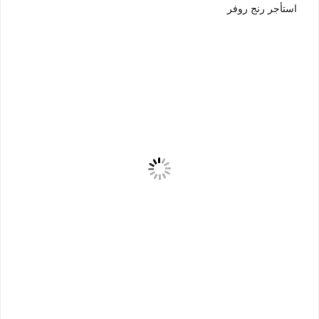
استأجر رنج روفر