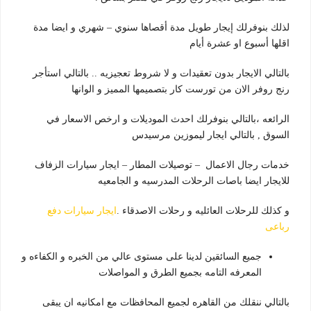
لذلك بنوفرلك إيجار طويل مدة أقصاها سنوي – شهري و ايضا مدة
اقلها أسبوع او عشرة أيام
بالتالي الايجار بدون تعقيدات و لا شروط تعجيزيه .. بالتالي استأجر
رنج روفر الان من تورست كار بتصميمها المميز و الوانها
الرائعه ،بالتالي بنوفرلك احدث الموديلات و ارخص الاسعار في
السوق , بالتالي ايجار ليموزين مرسيدس
خدمات رجال الاعمال – توصيلات المطار – ايجار سيارات الزفاف
للايجار ايضا باصات الرحلات المدرسيه و الجامعيه
و كذلك للرحلات العائليه و رحلات الاصدقاء .
ايجار سيارات دفع
رباعى
جميع السائقين لدينا على مستوى عالي من الخبره و الكفاءه و
المعرفه التامه بجميع الطرق و المواصلات
بالتالي ننقلك من القاهره لجميع المحافظات مع امكانيه ان يبقى