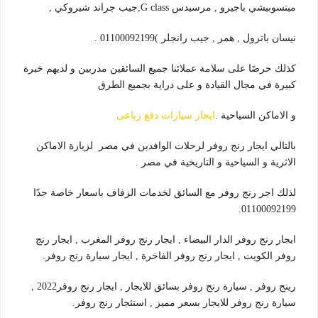
ميتسوبيشي باجيرو , مرسيدس G class,جيب جراند شيروكي ,
نيسان باترول , همر , جيب رانجلر )01100092199 .
كذلك حرصًا على سلامة عملائنا جميع السائقين مدربين و لديهم خبرة
كبيرة في مجال القيادة و على دراية بجميع الطرق
و الاماكن السياحية .
ايجار سيارات دفع رباعى
بالتالي ايجار رنج روفر لرحلات الوافدين في مصر لزيارة الاماكن
الاثرية و السياحية و التاريخية في مصر .
لذلك اجر رنج روفر مع السائق لخدمات الزفاف باسعار خاصة جدًا
01100092199.
ايجار رنج روفر الدار البيضاء , ايجار رنج روفر المغرب , ايجار رنج
روفر الكويت , ايجار رنج روفر الفاخرة , ايجار سيارة رنج روفر.
رينج روفر , سيارة رنج روفر بسائق للايجار , ايجار رنج روفر2022 ,
سيارة رنج روفر للايجار بسعر مميز , استئجار رنج روفر.