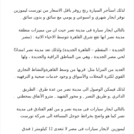
لذلك استأجر السيارة رنج روفر باقل الاسعار من تورست ليموزين
نوفر ايجار شهري و اسبوعي و يومي مع سائق و بدون سائق .
بالتالي ايجار سيارة فى مدينة نصر حيث ان من مميزات منطقة
مدينة نصر انها تقع شرق القاهرة تتوسط الاحياء الاتية : (مصر
الجديدة – المقطم – القاهرة الجديدة) ولذلك تعد مدينة نصر امتدادًا
لحي مصر الجديدة ، وهي من المناطق الراقية والجديدة ، ولها
العديد من المزايا مثل: قربها من وسط القاهرةوالنشاط التجاري
القوي لكثرة المحلات والأسواق و وجود خدمات صحية و الترفهيه .
لذلك فيمكن الوصول الى مدينة نصر من عدة طرق : الطريق
الدائري ,و طريق النصر , و محور الشهيد , مترو الأنفاق بمحطتي .
بالتالي ايجار سيارات فى مدينة نصر و من اهم الفنادق فى مدينة
نصر كما هو واضح بخرائط جوجل المسافة الى شركة تورست
ليموزين لايجار سيارات فى مصر لا تتعدى 12 كيلومتر ( فندق