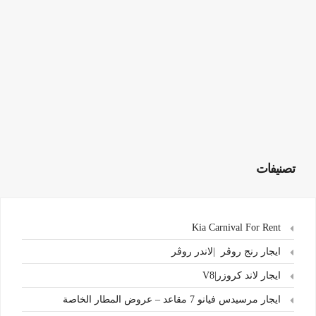
تصنيفات
Kia Carnival For Rent
ايجار رنج روڤر |لاندر روڤر
ايجار لاند كروزر|V8
ايجار مرسيدس فيانو 7 مقاعد – عروض المطار الخاصة