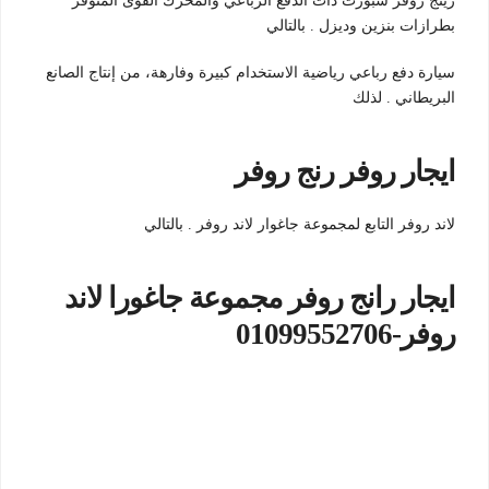
رينج روڤر سبورت ذات الدفع الرباعي والمحرك القوى المتوفر
بطرازات بنزين وديزل . بالتالي
سيارة دفع رباعي رياضية الاستخدام كبيرة وفارهة، من إنتاج الصانع
البريطاني . لذلك
ايجار روفر رنج روفر
لاند روفر التابع لمجموعة جاغوار لاند روفر . بالتالي
ايجار رانج روفر مجموعة جاغورا لاند
روفر-01099552706