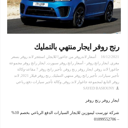
رنج روفر ايجار منتهي بالتمليك
16/12/2021
أسعار لاندروفر من جاغورا للايجار
,
استئجر لاند روفر بسعر
مغري
,
ايجار رانج روفر - أسعار رانج روفر سبورت
,
ايجار رانج روفر مجموعة
جاغورا لاند روفر
,
ايجار روفر رنج روفر
,
تأجير رانج روفر 7 مقاعد-وكالة
تأجير سيارات
,
تأجير رانج روفر منتهي التمليك
,
رنج روفر فيلار 2021
,
لاند
روفر التابع لمجموعة جاغوار لاند روفر
,
وكالة تأجير سيارات دفع رباعي
SAYED BASIOUNY
ايجار روفر رنج روفر
شركة تورست ليموزين للايجار السيارات الدفع الرباعي بخصم 10%
– 01099552706