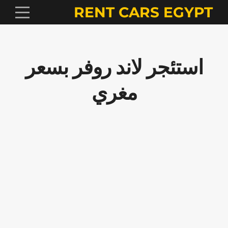
RENT CARS EGYPT
استئجر لاند روفر بسعر
مغري