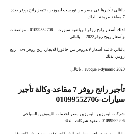
بالتالي تأجيرها في مصر من تورست ليموزين، تتميز رانج روفر بعدد
7 مقاعد مريحة . لذلك
لذلك أسعار رانج روفر الرياضيه سبورت – 01099552706 ، مواصفات
وأسعار رينج روفر2022 – بالتالي
بالتالي قائمة أسعار لاندروفر من جاغورا للايجار، رنج روفر svr – رنج
روفر. لذلك
evoque r-dynamic 2020 . بالتالي
تأجير رانج روفر 7 مقاعد-وكالة تأجير
سيارات-01099552706
شركات ليموزين.. ليموزين مصر لخدمات الليموزين السياحي –
01099552706 ، عقود شركات.. لذلك
بالتالي تورست تاجير سيارات للشركات عقود سنويه، شركات نقل