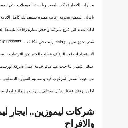
سيارات للايجار تواكب العصر وباحدث الموديلات حتي نضم
بالتالي استمتع بتجربة زفاف مميزة تضيف لك كامل الاناقة 
لذلك تقدم الي فرع شركتنا واحجز سيارة زفافك بابسط الط
تقدر تحجز سيارة زفافك وانت في مكانك ، 01011322557
الاستعداد لحفلات الزفاف يتطلب الكثير من الترتيبات ، لض
عليك الاتصال بنا حيث تساعدك خدمة عملاء شركة تورست 
من حيث السعر المرغوب فيه و تصميم السيارة المطلوب .
اطمن زفتك عندنا بشكل مختلف وبارخص ميزانية ايجار سي
شركات ليموزين.. ايجار ل
والافراح