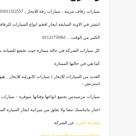
سيارات زفاف مزينة ، سيارات زفة للايجار ، 01011322557
انتشر في الاونة السابقة ايجار افخم انواع السيارات للزفا
الكثير من الوقت ، 01121759361
كل سيارات الشركة في حالة ممتازة حيث تخضع للصيانة بص
كما هي في حالتها الممتازة .
العديد من السيارات للايجار ( سيارات كابورليه للايجار _ هيو
استرتش –
سيارات مرسيدس بجميع انواعها وفئاتها متوفرة – سيارات م
اختار مايناسبك معنا ولا تقلق من ميزانية ايجار السيارة المنشودة . 57
لمعرفة المزيد
عن الشركة
https://g.page/Rentcarsegypt?share