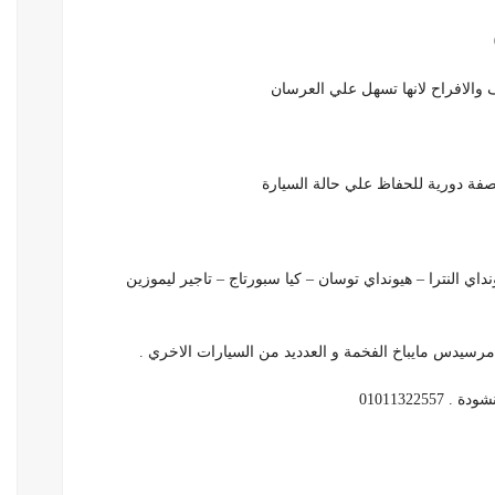
ف والافراح لانها تسهل علي العرسان
فة دورية للحفاظ علي حالة السيارة
نداي النترا – هيونداي توسان – كيا سبورتاج – تاجير ليموزين
رسيدس مايباخ الفخمة و العدديد من السيارات الاخري .
010113225