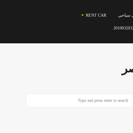
 سياحي
RENT CAR
201003203
صر