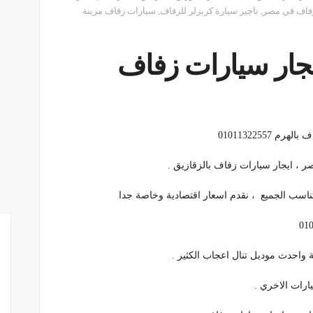
زفاف في مصر
,
تاجير سيارة كريزلر للزفاف
,
سيارات زفاف مزينة
01011322557
 ، ايجار سيارات زفاف بالزقازيق .
ناسب الجميع ، نقدم اسعار اقتصادية وخاصة جدا
ية واحدث موديل تنال اعجاب الكثير .
رات الاخري .