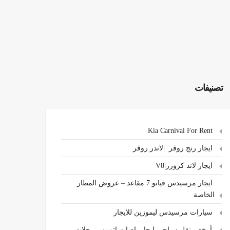
تصنيفات
Kia Carnival For Rent
ايجار رنج روڤر |لاندر روڤر
ايجار لاند كروزر|V8
ايجار مرسيدس فيانو 7 مقاعد – عروض المطار
الخاصة
سيارات مرسيدس ليموزين للايجار
،أرخص نقل سياحي ايجار باصات اتوبيس رحلات