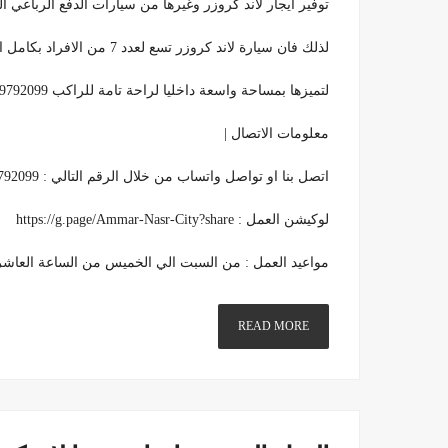
توفير ايجار لاند كروزر وغيرها من سيارات الدفع الرباعي 
لذلك فان سيارة لاند كروزر تسع لعدد 7 من الافراد بكامل ارتياح اثناء السفر والمشاوير البعيدة
لتميزها بمساحة واسعة داخليا لراحة تامة للراكب 01099792099 .
معلومات الاتصال |
اتصل بنا او تواصل واتساب من خلال الرقم التالي : 01099792099
لوكيشن العمل : https://g.page/Ammar-Nasr-City?share
مواعيد العمل : من السبت الي الخميس من الساعة العاشرة صبا
READ MORE