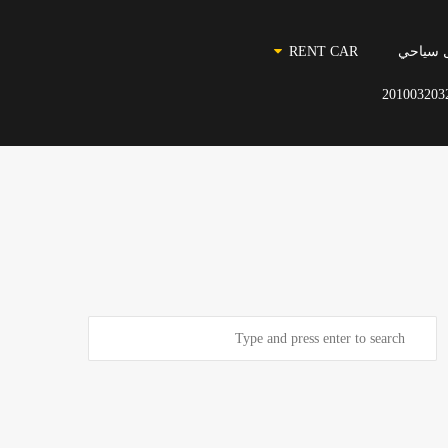
 سياحي
RENT CAR
201003203