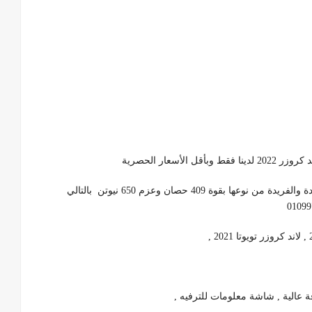
أسعار الحصرية
أحجز سيارة المشقات لاند كروزر الفارهة بامكانياتها المتعددة والفريدة من نوعها بقوة 409 حصان وعزم 650 نيوتن بالتالي