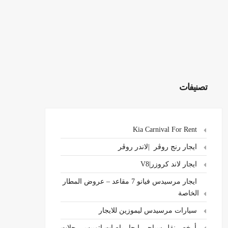
تصنيفات
Kia Carnival For Rent
ايجار رنج روڤر |لاندر روڤر
ايجار لاند كروزر|V8
ايجار مرسيدس فيانو 7 مقاعد – عروض المطار
الخاصة
سيارات مرسيدس ليموزين للايجار
،أرخص نقل سياحي ايجار باصات اتوبيس رحلات