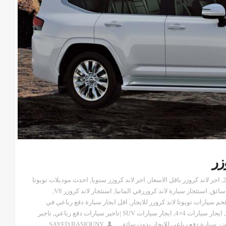
زر
,
اجر لاند كروزر باقل الاسعار
,
اجر لاند كروزر سنويا
,
احدث موديلات تويوتا
 سائق
,
استئجار سيارة لاند كروزرفي المانيا
,
استئجار لاند كروزر V8
,
خم سيارات تويوتا لاند كروزر للايجار
,
اقل ايجار سيارة دفع رباعي في
,
ايجار سيارات 4×4
,
ايجار سيارات SUV |تاجير سيارات دفع رباعي
,
تاجير
وزر سيارة دفع رباعي للايجار بدون سائق
SAYED BASIOUNY