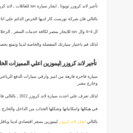
تأجير لاند كروزر تويوتا , ايجار سيارة suv للعائلات , لاند كروزر 2022 حاليا بمصر
بالتالي فان شركة تورست كار لديها الحرص الدائم علي اتا
ال 4×4 وال suv للايجار بمصر لكافة خدمات السفر , الرحلات , الايجار اليومي بالمشوار
لذلك قم باختيار سيارتك المفضلة والخاصة لدينا وتمتع بخصومات واسع
تأجير لاند كروزر |ليموزين اعلي المميزات الخاصة 792099
سيارة فاخرة فارهة من اميز وارقي سيارات الدفع الرباعي 
وخارج مصر
لذلك تعرف علي احدث سيارة لاند كروزر 2022 , بالتالي فانها تتميز عن غيرها من الموديلات الأخري السابقة
في هيكلها وامكانياتها وشكلها الجذاب من الداخل والخارج , 
بالتالي
ايجار لاند كروزر
ليموزين بسعر اقتصادي لدينا وباق