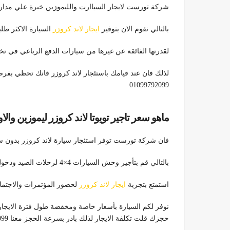
شركة تورست لايجار السياارت والليموزين خبرة علي مدار اكثر من 10 اعوام في مجال تاج
بالتالي نقوم الان بتوفير
ايجار لاند كروزر
السيارة الاكثر طل
لقدرتها الفائقة عن غيرها من سيارات الدفع الرباعي في ت
لذلك فان عند قيامك باستئجار لاند كروزر فانك تحظي بفرصة
01099792099
ماهو سعر تاجير تويوتا لاند كروزر ليموزين والاوراق ا
فان شركة تورست توفر استئجار سيارة لاند كروزر بدون سائق 
بالتالي قم بتأجير وحش السيارات 4×4 لرحلات الصيد ودخول الجبال والطرق غير الممهدة
استمتع بتجربة
ايجار لاند كروزر
لحضور المؤتمرات والاجتماع
نوفر لكم السيارة بأسعار خاصة ومخفضة طول فترة الايجا
حجزك قلت تكلفة الايجار لذلك بادر بسرعة الحجز معنا 01099792099