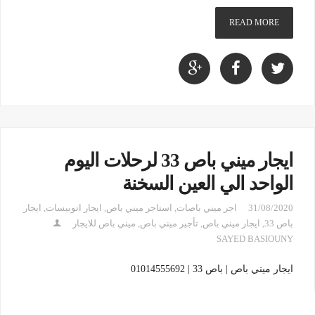
READ MORE
ايجار ميني باص 33 لرحلات اليوم
الواحد الي العين السخنة
31/08/2020
اجر ميني باصات
,
استاجر ميني باص
,
ايجار اتوبيسات
,
ايجار
باص 33
,
ايجار ميني باص
,
تأجير ميني باص
,
ميني باص للايجار
SAYED BASIOUNY
ايجار ميني باص | باص 33 | 01014555692