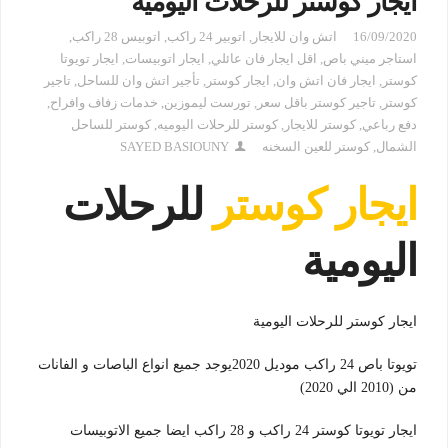
ايجار كوستر للرحلات اليومية
16/09/2020
اتش وان للايجار
,
اتوبير 24 راكب
,
اتوبيس 28 راكب
,
استاجر ميني باص
,
اقل ايجار فان عائلي
,
ايجار اتوبيسات
,
ايجار تويوتا
كوستر
,
ايجار فان اتش وان
,
ايجار كوستر
,
تأجير اتش وان للساحل
,
تاجير
كوستر
,
تاجير كوستر باقل سعر
,
تورست ليموزين
,
خدمات زفاف وافراح
,
دفع رباعي
,
كوستر للايجار
,
كوستر للرحلات اليوميه
,
كوستر للساحل
الشمال
,
كوستر للعين السخنه
SAYED BASIOUNY
ايجار كوستر
للرحلات
اليومية
ايجار كوستر للرحلات اليومية
تويوتا باص 24 راكب موديل 2020يوجد جميع انواع الباصات و الفانات
من (2010 الي 2020)
ايجار تويوتا كوستر 24 راكب و 28 راكب ايضا جميع الاتوبيسات