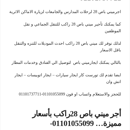
اجرميني باص 28 لرحلات المدارس والجامعات لزيارة الاماكن الاثرية
كما يمكنك تأجير ميني باص 28 راكب للتنقل الجماعي و نقل
الموظفين
لذلك نوفر لك ميني باص 28 راكب احدث الموديلات للتنزه والتنقل
باقل الاسعار
بالتالي يمكنك ايجارميني باص لتوصيل الي الفنادق وخدمات المطار
ايضا تقدم لك تورست كار ايجار سيارات – ايجار اتوبيسات – ايجار
اتش وان
للحجز والاستعلام واتساب او فون 01101055099-01101737711
أجر ميني باص 28راكب بأسعار
مميزة… 01101055099-