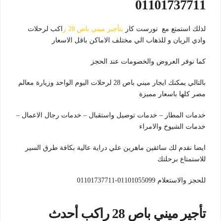
01101737711
لذلك استمتع مع تورست كار
بتأجير ميني باص 28 ر
اكب لرحلات
وادي الريان و للذهاب الي مختلف الاماكن باقل الاسعار
كما نوفر العروض والخصومات عند الحجز
بالتالي يمكنك ايجار ميني باص 28 لرحلات اليوم الواحد وزيارة معالم
مصر كلها باسعار مميزة
خدمات المطار – خدمات توصيل واستقبال – خدمات رجال الاعمال –
خدمات الشيوخ والامراء
ايضا نقدم لك سائقين ماهرين علي دراية عالية بكافة طرق السير
للاستمتاع برحلتك
للحجز والاستعلام 01101055099-01101737711
تأجير ميني باص 28 راكب أحدث