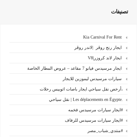
تصنيفات
Kia Carnival For Rent
ايجار رنج روڤر |لاندر روڤر
ايجار لاند كروزر|V8
ايجار مرسيدس فيانو 7 مقاعد – عروض المطار الخاصة
سيارات مرسيدس ليموزين للايجار
،أرخص نقل سياحي ايجار باصات اتوبيس رحلات
.Les déplacements en Égypte | نقل سياحي
#ايجار سيارات مرسيدس فخمه
#ايجار سيارات مرسيدس للزفاف
#منتدي_شباب_مصر