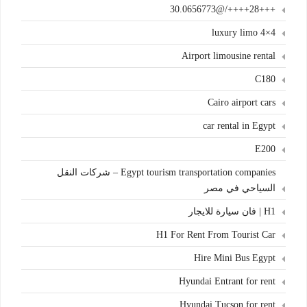
+++28++++/@30.0656773
4×4 luxury limo
Airport limousine rental
C180
Cairo airport cars
car rental in Egypt
E200
Egypt tourism transportation companies – شركات النقل
السياحي في مصر
H1 | فان سيارة للايجار
H1 For Rent From Tourist Car
Hire Mini Bus Egypt
Hyundai Entrant for rent
Hyundai Tucson for rent