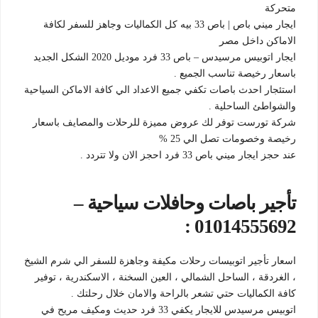
متحركة
ايجار ميني باص | باص 33 بيه كل الكماليات وجاهز للسفر لكافة
الاماكن داخل مصر
ايجار اتوبيس مرسيدس – باص 33 فرد موديل 2020 الشكل الجديد
باسعار رخيصة تناسب الجميع .
استئجار احدث باصات تكفي جميع الاعداد الي كافة الاماكن السياحية
والشواطئ الساحلية .
شركة تورست توفر لك عروض مميزة للرحلات والمصايف باسعار
رخيصة وخصومات تصل الي 25 %
عند حجز ايجار ميني باص 33 فرد احجز الان ولا تتردد .
تأجير باصات وحافلات سياحية –
01014555692 :
اسعار تأجير اتوبيسات رحلات مكيفة وجاهزة للسفر الي شرم الشيخ
، الغردقة ، الساحل الشمالي ، العين السخنة ، الاسكندرية ، توفير
كافة الكماليات حتي تشعر بالراحة والامان خلال رحلتك .
اتوبيس مرسيدس للايجار يكفي 33 فرد حديث ومكيف مريح في