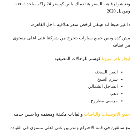
وتعيشوا رفاهيه السفر هتقدملك باص كوستر 24 راكب باحدث فئه
وموديل 2020
دا غير طبعا انه هيبقي ارخص سعر هتلاقيه داخل القاهره،
مش كده وبس جميع سيارات بتخرج من شركتنا علي اعلي مستوي
من نظافه
ايجار باص تويوتا
كوستر للرحالات المصيفية
العين السخنه
شرم الشيخ
الساحل الشمالي
دهب
مرسي مطروح
جميع الاتوبيسات والباصات
والفانات مكيفة ومعقمه وباحسن خدمه
مع سائقين في قمه الاحترام ومدربين علي اعلي مستوي في القيادة
.