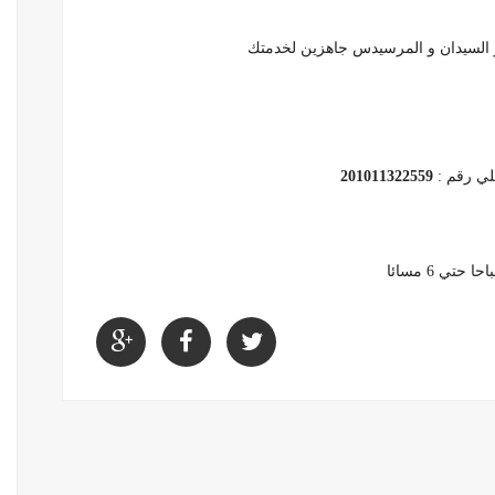
ي و السيدان و المرسيدس جاهزين لخدمتك
ي رقم :
201011322559