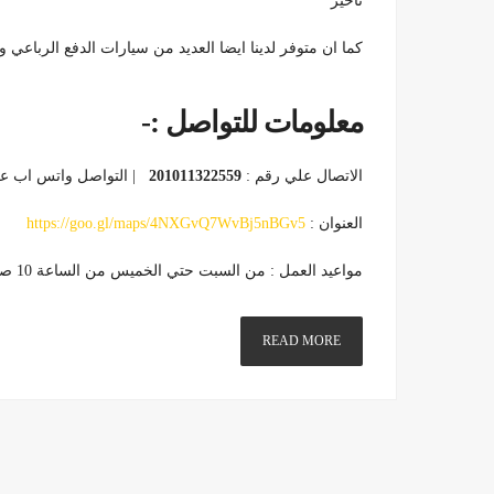
تاخير
كما ان متوفر لدينا ايضا العديد من سيارات الدفع الرباع
معلومات للتواصل
:-
الاتصال علي رقم :
201011322559
| التواصل واتس اب عل
العنوان :
https://goo.gl/maps/4NXGvQ7WvBj5nBGv5
مواعيد العمل : من السبت حتي الخميس من الساعة 10 صباحا حتي 6 مسائا
READ MORE