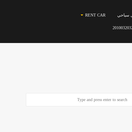
 سياحي
RENT CAR
201003203