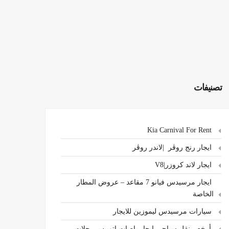
تصنيفات
Kia Carnival For Rent
ايجار رنج روڤر |لاندر روڤر
ايجار لاند كروزر|V8
ايجار مرسيدس فيانو 7 مقاعد – عروض المطار
الخاصة
سيارات مرسيدس ليموزين للايجار
،أرخص نقل سياحي ايجار باصات اتوبيس رحلات