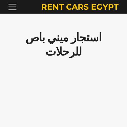
RENT CARS EGYPT
استجار ميني باص
للرحلات