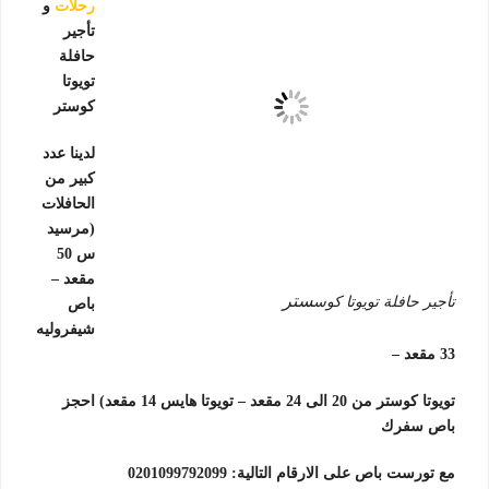
رحلات
و
تأجير
حافلة
تويوتا
كوستر
لدينا عدد
كبير من
الحافلات
(مرسيد
س 50
مقعد –
ستر
تأجير حافلة تويوتا كوس
باص
شيفروليه
33 مقعد –
تويوتا كوستر من 20 الى 24 مقعد – تويوتا هايس 14 مقعد) احجز
باص سفرك
مع تورست باص على الارقام التالية: 0201099792099