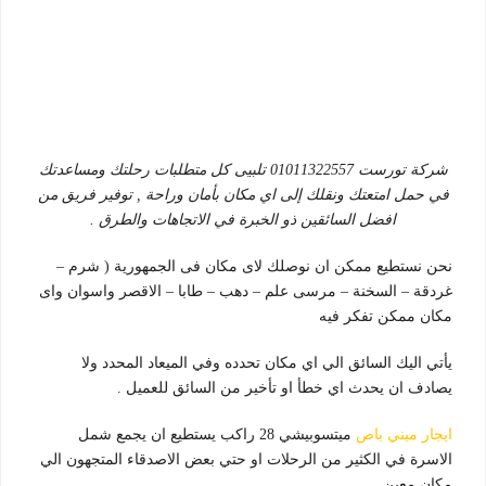
شركة تورست 01011322557 تلبيى كل متطلبات رحلتك ومساعدتك
في حمل امتعتك ونقلك إلى اي مكان بأمان وراحة , توفير فريق من
افضل السائقين ذو الخبرة في الاتجاهات والطرق .
نحن نستطيع ممكن ان نوصلك لاى مكان فى الجمهورية ( شرم –
غردقة – السخنة – مرسى علم – دهب – طابا – الاقصر واسوان واى
مكان ممكن تفكر فيه
يأتي اليك السائق الي اي مكان تحدده وفي الميعاد المحدد ولا
يصادف ان يحدث اي خطأ او تأخير من السائق للعميل .
ايجار ميني باص
ميتسوبيشي 28 راكب يستطيع ان يجمع شمل
الاسرة في الكثير من الرحلات او حتي بعض الاصدقاء المتجهون الي
مكان معين .