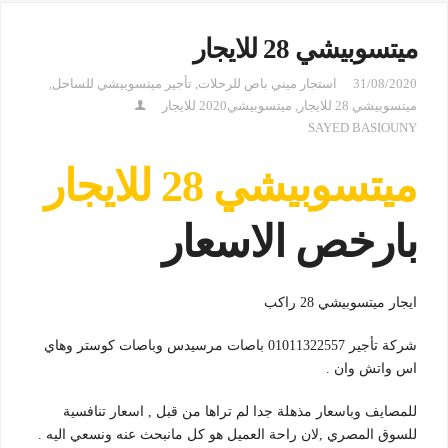
ميتسوبيشي 28 للايجار
31/08/2020
استجار ميني باص للرحلات
,
تأجير ميتسوبيشي للساحل
,
ميتسوبيشي 28 للايجار
,
ميتسوبيشي2020 للايجار
SAYED BASIOUNY
ميتسوبيشي 28 للايجار
بارخص الاسعار
ايجار ميتسوبيشي 28 راكب
شركة تأجير 01011322557 باصات مرسيدس وباصات كوستر وهاي
اس واتش وان .
للمصايف وباسعار مذهلة جدا لم تراها من قبل , اسعار تنافسية
للسوق المصري ,لان راحة العميل هو كل مانبحث عنه ونسعي اليه .