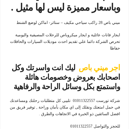
وباسعار مميزة ليس لها مثيل .
ميني باص 28 راكب سياحي مكيف – ستائر- اماكن لوضع الشنط
ايجار فانات عائلية و ايجار ميكروباص للرحلات المصيفية واليومية
تحرص الشركة دائما علي تقديم احدث موديلات السيارات والحافلات
حفاظا
اجر ميني باص
ليك انت واسرتك وكل
اصحابك بعروض وخصومات هائلة
واستمتع بكل وسائل الراحة والرفاهية
شركة تورست 01011322557 تلبيى كل متطلبات رحلتك ومساعدتك
في حمل امتعتك ونقلك إلى اي مكان بأمان وراحة , توفير فريق من
افضل السائقين ذو الخبرة في الاتجاهات والطرق .
للحجز والتواصل 01011322557