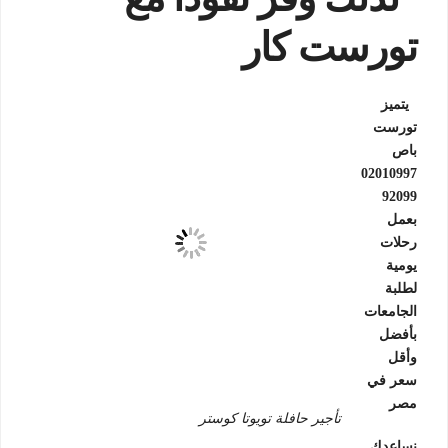
تورست كار
يتميز
تورست
باص
02010997
92099
بعمل
رحلات
يومية
لطلبة
الجامعات
بأفضل
وأقل
سعر في
مصر
تأجير حافلة تويوتا كوستر
نساعدك