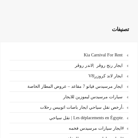
تصنيفات
Kia Carnival For Rent
ايجار رنج روڤر |لاندر روڤر
ايجار لاند كروزر|V8
ايجار مرسيدس فيانو 7 مقاعد – عروض المطار الخاصة
سيارات مرسيدس ليموزين للايجار
،أرخص نقل سياحي ايجار باصات اتوبيس رحلات
.Les déplacements en Égypte | نقل سياحي
#ايجار سيارات مرسيدس فخمه