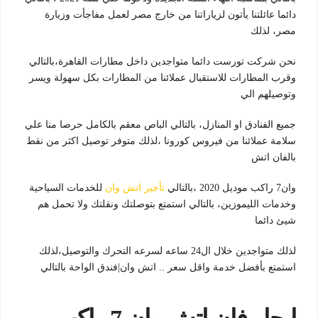
دائما عائلتنا يأتون لزياراتنا من خارج مصر لعمل مفاجأت وزيارة
مصر، لذلك
نحن شركت تورست دائما متواجدين داخل مطارات القاهرة،بالتالي
وقرب المطارات للاستقبال عملائنا من المطارات بكل سهولة ويسر
وتوصيلهم الي
جميع الفنادق او المنازل، بالتالي الباص معقم بالكامل حرصا منا علي
سلامة عملائنا من فيروس كورونا ،لذلك متوفر توصيل اكثر من نقط
بالفان اتش
وان7 راكب موديل 2020 ،بالتالي
تأجير اتش وان
للخدمات السياحية
وخدمات الليموزين، بالتالي استمتع بتوصلتك ونقلتك ولا تحمل هم
شيئ دائما
لذلك متواجدين خلال ال24 ساعه لسرعه التحرك والتوصيل،لذلك
استمتع بأفضل خدمة واقل سعر .. اتش وان|فندق الواحة بالتالي