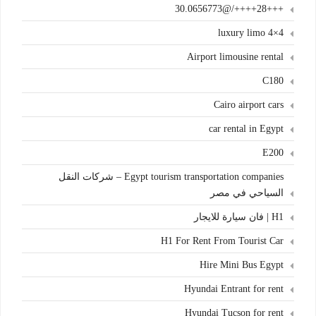
+++28++++/@30.0656773
4×4 luxury limo
Airport limousine rental
C180
Cairo airport cars
car rental in Egypt
E200
Egypt tourism transportation companies – شركات النقل
السياحي في مصر
H1 | فان سيارة للايجار
H1 For Rent From Tourist Car
Hire Mini Bus Egypt
Hyundai Entrant for rent
Hyundai Tucson for rent