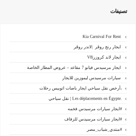
تصنيفات
Kia Carnival For Rent
ايجار رنج روڤر |لاندر روڤر
ايجار لاند كروزر|V8
ايجار مرسيدس فيانو 7 مقاعد – عروض المطار الخاصة
سيارات مرسيدس ليموزين للايجار
،أرخص نقل سياحي ايجار باصات اتوبيس رحلات
.Les déplacements en Égypte | نقل سياحي
#ايجار سيارات مرسيدس فخمه
#ايجار سيارات مرسيدس للزفاف
#منتدي_شباب_مصر