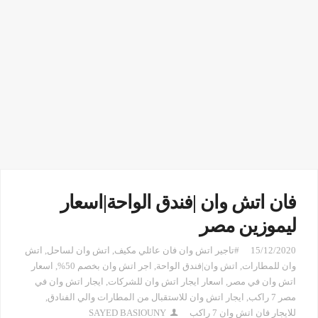
فان اتش وان |فندق الواحة|اسعار
ليموزين مصر
15/12/2020
#تاجير اتش وان فان عائلي مكيف
,
اتش وان لساحل
,
اتش
وان للمطارات
,
اتش وان|فندق الواحة
,
اجر اتش وان بخصم 50%
,
اسعار
اتش وان في مصر
,
اسعار ايجار اتش وان للشركات
,
ايجار اتش وان في
مصر 7 راكب
,
ايجار اتش وان للاستقبال من المطارات والي الفنادق
,
للايجار فان اتش وان 7 راكب
SAYED BASIOUNY