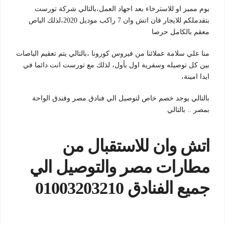
يوم مميز او للاسترخاء بعد اجهاد العمل،بالتالي شركة تورست
بتقدملكم للايجار فان اتش وان 7 راكب موديل 2020،لذلك الباص
معقم بالكامل حرصا
منا علي سلامة عملائنا من فيروس كورونا ،بالتالي يتم تعقيم الباصات
بين كل توصيله وسفرية اول بأول، لذلك مع تورست انت دائما في
ايدا امينة،
بالتالي يوجد خصم خاص لتوصيل الي فنادق مصر وفندق الواحة
بمصر .. بالتالي
اتش وان للاستقبال من
مطارات مصر والتوصيل الي
جميع الفنادق 01003203210