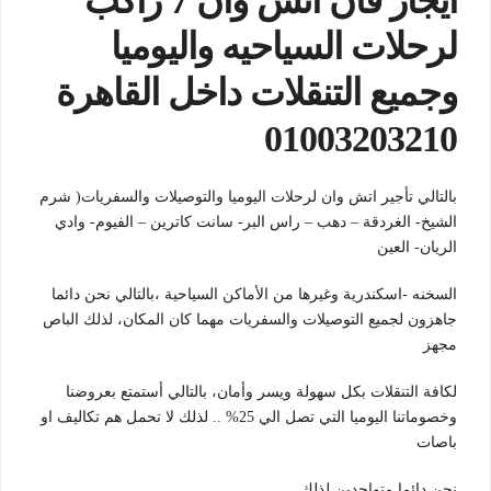
ايجار فان اتش وان 7 راكب
لرحلات السياحيه واليوميا
وجميع التنقلات داخل القاهرة
01003203210
بالتالي تأجير اتش وان لرحلات اليوميا والتوصيلات والسفريات( شرم
الشيخ- الغردقة – دهب – راس البر- سانت كاترين – الفيوم- وادي
الريان- العين
السخنه -اسكندرية وغيرها من الأماكن السياحية ،بالتالي نحن دائما
جاهزون لجميع التوصيلات والسفريات مهما كان المكان، لذلك الباص
مجهز
لكافة التنقلات بكل سهولة ويسر وأمان، بالتالي أستمتع بعروضنا
وخصوماتنا اليوميا التي تصل الي 25% .. لذلك لا تحمل هم تكاليف او
باصات
نحن دائما متواجدين لذلك ..