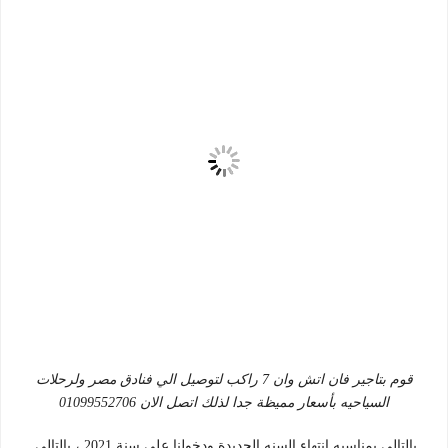
قوم بتاجير فان اتش وان 7 راكب لتوصيل الي فنادق مصر ولرحلات
السياحيه بأسعار مميظة جدا لذلك اتصل الان 01099552706
بالتالي بمناسبه انتهاء السنه الجديدة ودخولنا علي سنة 2021 ، بالتالي