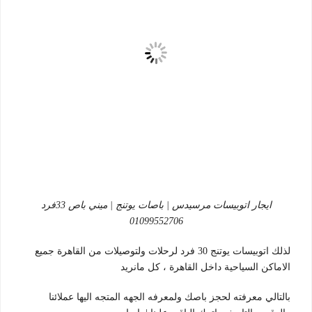
ايجار اتوبيسات مرسيدس | باصات يوتنج | ميني باص 33فرد
01099552706
لذلك اتوبيسات يوتنج 30 فرد لرحلات ولتوصيلات من القاهرة جميع
الاماكن السياحية داخل القاهرة ، كل مانريد
بالتالي معرفته لحجز باصك ولمعرفه الجهه المتجه اليها عملائنا