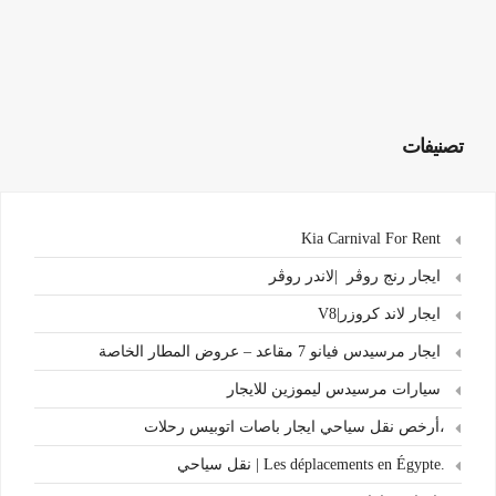
تصنيفات
Kia Carnival For Rent
ايجار رنج روڤر |لاندر روڤر
ايجار لاند كروزر|V8
ايجار مرسيدس فيانو 7 مقاعد – عروض المطار الخاصة
سيارات مرسيدس ليموزين للايجار
،أرخص نقل سياحي ايجار باصات اتوبيس رحلات
.Les déplacements en Égypte | نقل سياحي