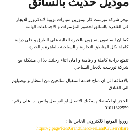
موديل حديث بالسائق
توفر شركة تورست كار ليموزين سيارات تويوتا لاندكروزر للايجار
في القاهرة بالسائق لحضور المؤتمرات و الاجتماعات الهامة
كما ان السائقون يتميزون بالخبرة العالية علي الطرق و علي دراية
كاملة بكل المناطق التجارية و السياحية بالقاهرة و الجيزة
تتمتع براحة كاملة و رفاهية و امان اثناء رحلتك بلا اي مشكلة مع
شركة تورست للايجار السياحي
بالاضافة الي ان متاح خدمة استقبال سائحين من المطار و توصيلهم
الي الفنادق
للحجز او الاستعلام يمكنك الاتصال او التواصل واتس اب علي رقم :
01011322559
زوروا الموقع الالكتروني الخاص بنا :
https://g.page/RentGrandCherokeeLandCruiser?share