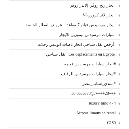
ايجار رنج روڤر |لاندر روڤر
ايجار لاند كروزر|V8
ايجار مرسيدس فيانو 7 مقاعد – عروض المطار الخاصة
سيارات مرسيدس ليموزين للايجار
،أرخص نقل سياحي ايجار باصات اتوبيس رحلات
.Les déplacements en Égypte | نقل سياحي
#ايجار سيارات مرسيدس فخمه
#ايجار سيارات مرسيدس للزفاف
#منتدي_شباب_مصر
+++28++++/@30.0656773
4×4 luxury limo
Airport limousine rental
C180