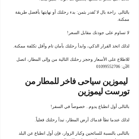
بالتالى راحة بال لا تُقدر بثمن: بدء رحلتك أو نهايتها بأفضل طريقة
ممكنة.
لا تساوم على جودتك مقابل السعر!
لذلك اتخذ القرار الذكي، وابدأ رحلتك بأمان تام وأقل تكلفة ممكنة.
للاطلاع على الأسعار وحجز رحلتك التالية من وإلى المطار، اتصل
الآن: 01099552706
ليموزين سياحى فاخر للمطار من
تورست ليموزين
بالتالى أول انطباع يدوم.. خصوصاً في السفر!
لذلك عندما تطأ قدماك أرض المطار، تبدأ رحلتك فعلياً.
بالتالىى بالنسبة للسائحين وكبار الزوار، فإن أول انطباع عن البلد