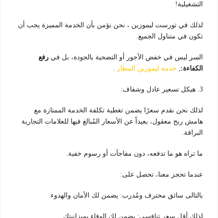
التشغيلية!
لذلك في تورست ليموزين ، نحن نؤمن بأن الخدمة المميزة يجب أن
تكون في متناول الجميع.
السر ليس في خفض الأجور أو التضحية بالجودة، بل في
رفع
الكفاءة:
,
خدمة ليموزين المطار
.
3. هيكل تسعير عادل وشفاف:
لذلك نحن نقدم سعرًا يضمن تغطية تكلفة الخدمة الممتازة مع
هامش ربح معقول، بعيداً عن الأسعار المُبالغ فيها للعلامات التجارية
البراقة.
ما تراه هو ما تدفعه، دون مفاجآت أو رسوم خفية.
عندما تحجز معنا، تحصل على:
بالتالى سائق محترف ومُدرب: يضمن لك الأمان والهدوء.
لذلك أقل سعر تنافسي: يضمن لك الوفاء بميزانيتك.