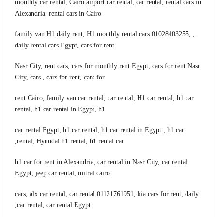
monthly car rental, Cairo airport car rental, car rental, rental cars in
Alexandria, rental cars in Cairo
, family van H1 daily rent, H1 monthly rental cars 01028403255,
daily rental cars Egypt, cars for rent
Nasr City, rent cars, cars for monthly rent Egypt, cars for rent Nasr
City, cars , cars for rent, cars for
rent Cairo, family van car rental, car rental, H1 car rental, h1 car
rental, h1 car rental in Egypt, h1
car rental Egypt, h1 car rental, h1 car rental in Egypt , h1 car
rental, Hyundai h1 rental, h1 rental car,
h1 car for rent in Alexandria, car rental in Nasr City, car rental
Egypt, jeep car rental, mitral cairo
cars, alx car rental, car rental 01121761951, kia cars for rent, daily
car rental, car rental Egypt,