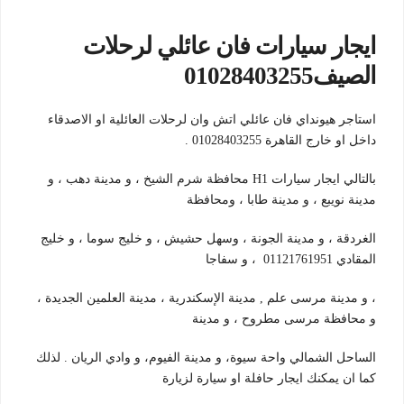
ايجار سيارات فان عائلي لرحلات
الصيف01028403255
استاجر هيونداي فان عائلي اتش وان لرحلات العائلية او الاصدقاء
داخل او خارج القاهرة 01028403255 .
بالتالي ايجار سيارات H1 محافظة شرم الشيخ ، و مدينة دهب ، و
مدينة نويبع ، و مدينة طابا ، ومحافظة
الغردقة ، و مدينة الجونة ، وسهل حشيش ، و خليج سوما ، و خليج
المقادي 01121761951 ، و سفاجا
، و مدينة مرسى علم , مدينة الإسكندرية ، مدينة العلمين الجديدة ،
و محافظة مرسى مطروح ، و مدينة
الساحل الشمالي واحة سيوة، و مدينة الفيوم، و وادي الريان . لذلك
كما ان يمكنك ايجار حافلة او سيارة لزيارة