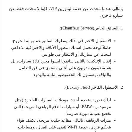
بالتالى عندما نتحدث عن خدمة ليموزين VIP، فإننا لا نتحدث فقط عن
سيارة فاخرة.
1. السائق الخاص(Chauffeur Service):
الاستقبال الاحترافي:لذلك ينتظرك السائق عند بوابة الخروج
حاملاً لوحة تحمل اسمك، مظهراً الأناقة والاحترافية. لا داعي
للبحث عن سيارتك أو الانتظار في طوابير.
إتقان الإتيكيت: بالتالى سائقونا ليسوا مجرد قادة سيارات، بل
هم مضيفون مدربون على أعلى مستوى في فن التعامل
واللياقة، يضمنون لك الخصوصية التامة والهدوء.
2. الأسطول الفاخر (Luxury Fleet):
لذلك نحن نستخدم أحدث موديلات السيارات الفاخرة (مثل
مرسيدس، BMW، أو سيارات الدفع الرباعي المريحة) التي
تخضع لصيانة دورية صارمة.
ميزات الرفاهية: بالتالى مقاعد جلدية مريحة، تكييف هواء
بتحكم فردي، خدمة Wi-Fi لتبقى على اتصال، ومساحات