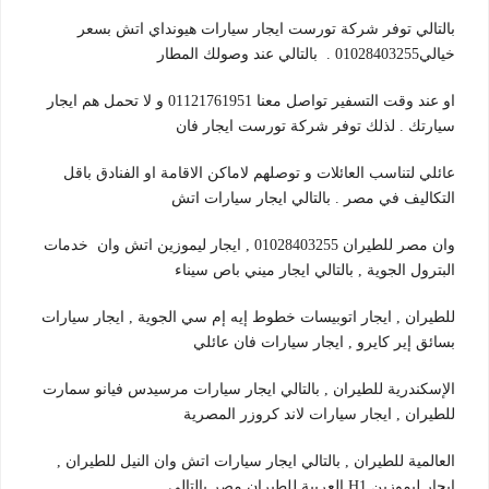
بالتالي توفر شركة تورست ايجار سيارات هيونداي اتش بسعر
خيالي01028403255 . بالتالي عند وصولك المطار
او عند وقت التسفير تواصل معنا 01121761951 و لا تحمل هم ايجار
سيارتك . لذلك توفر شركة تورست ايجار فان
عائلي لتناسب العائلات و توصلهم لاماكن الاقامة او الفنادق باقل
التكاليف في مصر . بالتالي ايجار سيارات اتش
وان مصر للطيران 01028403255 , ايجار ليموزين اتش وان خدمات
البترول الجوية , بالتالي ايجار ميني باص سيناء
للطيران , ايجار اتوبيسات خطوط إيه إم سي الجوية , ايجار سيارات
بسائق إير كايرو , ايجار سيارات فان عائلي
الإسكندرية للطيران , بالتالي ايجار سيارات مرسيدس فيانو سمارت
للطيران , ايجار سيارات لاند كروزر المصرية
العالمية للطيران , بالتالي ايجار سيارات اتش وان النيل للطيران ,
ايجار ليموزين H1 العربية للطيران مصر بالتالي ,