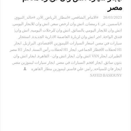
مصر
26/03/2023
#الامام_الشافعي
,
#امطار_الرياض_الان
,
#خالد_النبوي
,
#ياسمين_عز
,
٤ رمضان
,
اتش وان ارخص سعر
,
اتش وان للايجار اليومي
,
اتش وان للايجار اليومي بالسائق
,
اتش وان للرحلات اليوميه
,
اتش وان|
فندق الواحة
,
اجر اتش وان لزيارة العاصمة الادارية الجديدة
,
استئجار
سيارات في مصر
,
اسعار السيارات الليموزين الاقتصادي
,
البرازيل
,
ايجار
H1 لحفلات الافطار الجماعي
,
ايجار H1 لحفلات رأس السنة
,
ايجار H1 مصر
الطيران
,
ايجار VAN اتش وان
,
ايجار اتش وان - القاهرة
,
ايجار اتش وان
بدون سائق
,
ايجار افخم السيارات في مصر
,
ايجار سيارات ليموزين مصر
,
ايجار فان للسياحه
,
رامز
,
علي قاسم
,
ليموزين مطار القاهره
SAYED BASIOUNY