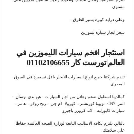
مستوي
وعلي درايه كبيرة بسير الطرق .
سعر ايجار سيارة ليموزين
استئجار افخم سيارات الليموزين في
العالم|تورست كار 01102106655
تقدم شركتنا جميع انواع السيارات للايجار باقل تسعيرة في السوق
المصري
كمالدينا اسطول ضخم وهائل من اجار السيارات : هيواندي توسان –
النترا CN7 -تويوتا فورتشنر – كورولا- ام جي – رنج روفر – هامر –
سيارات كابورليه – لاند كروزر-باجيرو
بالتالي نلتزم بكافة الاساليب التابعه لوزارة الصحه العالمية حفاظا
علي سلامتك .