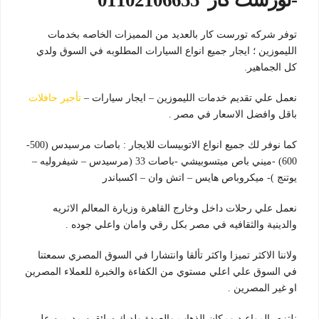
-تورست كار 01102106655
توفر شركه تورست كار بالعديد من المميزات الخاصه بخدمات
الليموزين ؛ ايجار جميع انواع السيارات المطلوبه في السوق ولدي
كل الجماهير.
نعمل علي تقديم خدمات الليموزين – ايجار سيارات –
تأجير حافلات
باقل وافضل الاسعار في مصر .
كما نوفر لك جميع انواع الاتوبيسات للايجار : باصات مرسيدس (500-
600) -ميني باص ميتسوبيشي -باصات 33 (مرسيدس – شيفروليه –
يوتنج )- ميكروباص هايس – اتش وان – اكسباندر
نعمل علي رحلات داخل وخارج القاهرة وزيارة المعالم الاثريه
والدينية والثقافيه في مصر بكل رقي وامان واعلي جوده .
ولاننا الاكثر تميزا واكثر تألقا وانتشارا في السوق المصري سمعتنا
في السوق علي اعلي مستوي من الكفاءة والخبرة للعملاء المصرين
او غير المصرين .
نلتزم بالمواعيد ومكان الذهاب والعودة ولديك سائقين مدربين علي