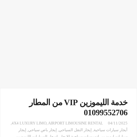
خدمة الليموزين VIP من المطار
01099552706
,
4X4 LUXURY LIMO
,
AIRPORT LIMOUSINE RENTAL
04/11/2025
أيجار سيارات سياحية
,
إيجار النقل السياحي
,
إيجار باص سياحي
,
إيجار
سيارات ليموزين
,
اتوبيسات سياحية للايجار
,
اسعار السيارات الليموزين