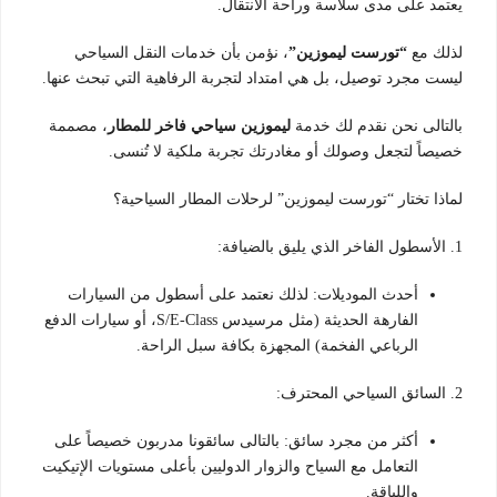
يعتمد على مدى سلاسة وراحة الانتقال.
لذلك مع
“تورست ليموزين”
، نؤمن بأن خدمات النقل السياحي
ليست مجرد توصيل، بل هي امتداد لتجربة الرفاهية التي تبحث عنها.
بالتالى نحن نقدم لك خدمة
ليموزين سياحي فاخر للمطار
، مصممة
خصيصاً لتجعل وصولك أو مغادرتك تجربة ملكية لا تُنسى.
لماذا تختار “تورست ليموزين” لرحلات المطار السياحية؟
1. الأسطول الفاخر الذي يليق بالضيافة:
أحدث الموديلات: لذلك نعتمد على أسطول من السيارات
الفارهة الحديثة (مثل مرسيدس S/E-Class، أو سيارات الدفع
الرباعي الفخمة) المجهزة بكافة سبل الراحة.
2. السائق السياحي المحترف:
أكثر من مجرد سائق: بالتالى سائقونا مدربون خصيصاً على
التعامل مع السياح والزوار الدوليين بأعلى مستويات الإتيكيت
واللياقة.