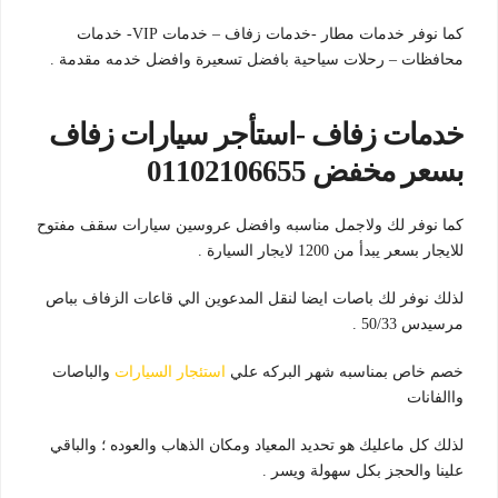
كما نوفر خدمات مطار -خدمات زفاف – خدمات VIP- خدمات
محافظات – رحلات سياحية بافضل تسعيرة وافضل خدمه مقدمة .
خدمات زفاف -استأجر سيارات زفاف
بسعر مخفض 01102106655
كما نوفر لك ولاجمل مناسبه وافضل عروسين سيارات سقف مفتوح
للايجار بسعر يبدأ من 1200 لايجار السيارة .
لذلك نوفر لك باصات ايضا لنقل المدعوين الي قاعات الزفاف بباص
مرسيدس 50/33 .
خصم خاص بمناسبه شهر البركه علي
استئجار السيارات
والباصات
واالفانات
لذلك كل ماعليك هو تحديد المعياد ومكان الذهاب والعوده ؛ والباقي
علينا والحجز بكل سهولة ويسر .