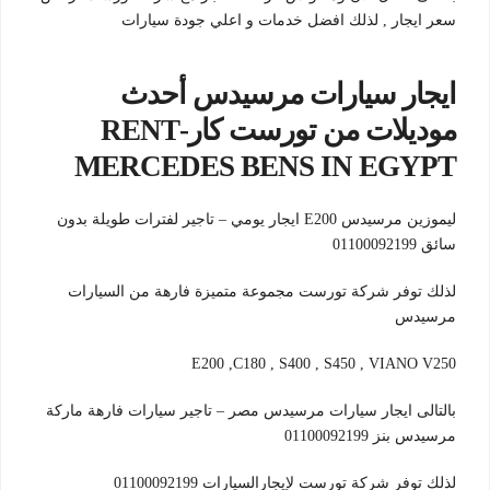
سعر ايجار , لذلك افضل خدمات و اعلي جودة سيارات
ايجار سيارات مرسيدس أحدث
موديلات من تورست كار-RENT
MERCEDES BENS IN EGYPT
ليموزين مرسيدس E200 ايجار يومي – تاجير لفترات طويلة بدون
سائق 01100092199
لذلك توفر شركة تورست مجموعة متميزة فارهة من السيارات
مرسيدس
E200 ,C180 , S400 , S450 , VIANO V250
بالتالى ايجار سيارات مرسيدس مصر – تاجير سيارات فارهة ماركة
مرسيدس بنز 01100092199
لذلك توفر شركة تورست لإيجارالسيارات 01100092199