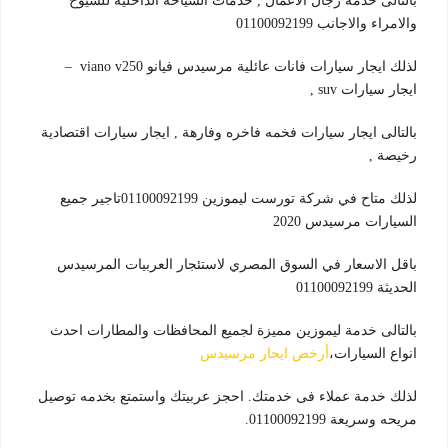
بالتالى خدمة رجال الاعمال , خدمات السياحة الداخلية للشيوخ
والامراء والاجانب 01100092199
لذلك ايجار سيارات فانات عائلية مرسيدس فيانو viano v250 –
ايجار سيارات suv ,
بالتالى ايجار سيارات فخمه فاخره وفارهة , ايجار سيارات اقتصادية
رخيصة ,
لذلك متاح في شركة تورست ليموزين 01100092199تاجير جميع
السيارات مرسيدس 2020
باقل الاسعار في السوق المصري لاستئجار العربيات المرسيدس
الحديثة 01100092199
بالتالى خدمة ليموزين مميزة لجميع المحافظات والمطارات احدث
انواع السيارات،
أرخص ايجار مرسيدس
لذلك خدمة عملاء فى خدمتك. احجز عربيتك واستمتع بخدمه توصيل
مريحه وسريعة 01100092199.