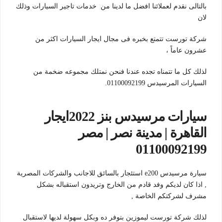
بالتالى نقدم لعملائنا افضل ما لدينا من خدمات تاجير السيارات وذلك
لان
شركة تورست تتمتع بخبره فى مجال ايجار السيارات اكثر من
عشرون عاماً ،
لذلك كل ما تتمناه تجده عندنا فنحن نمتلك مجموعه ضخمة من
السيارات المرسيدس 01100092199.
سيارات مرسيدس بنز 2022ايجار
القاهرة | مدينة نصر | مصر
01100092199
سيارة مرسيدس e200 استئجار بالسائق للاجانب والشركات المصرية
, اذا كان لديكم وفد قادم من الخارج وتريدون استقباله بشكل
مشرف لشركتكم الخاصة ,
لذلك شركة تورست ليموزين بتوفر ده وبكل سهولة لديها لاستقبال