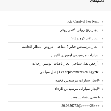
تصنيفات
Kia Carnival For Rent
ايجار رنج روڤر |لاندر روڤر
ايجار لاند كروزر|V8
ايجار مرسيدس فيانو 7 مقاعد – عروض المطار الخاصة
سيارات مرسيدس ليموزين للايجار
،أرخص نقل سياحي ايجار باصات اتوبيس رحلات
.Les déplacements en Égypte | نقل سياحي
#ايجار سيارات مرسيدس فخمه
#ايجار سيارات مرسيدس للزفاف
#منتدي_شباب_مصر
+++28++++/@30.0656773