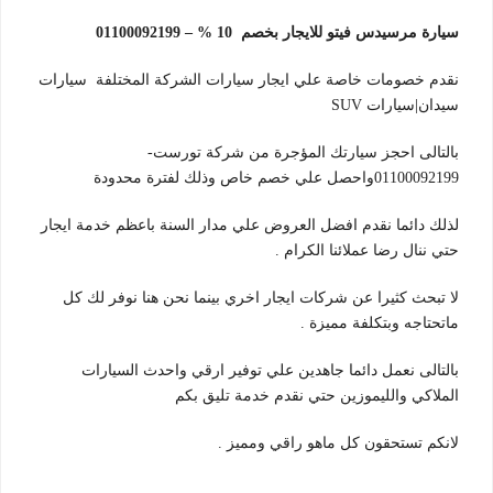
سيارة مرسيدس فيتو للايجار بخصم 10 % – 01100092199
نقدم خصومات خاصة علي ايجار سيارات الشركة المختلفة سيارات
سيدان|سيارات SUV
بالتالى احجز سيارتك المؤجرة من شركة تورست-
01100092199واحصل علي خصم خاص وذلك لفترة محدودة
لذلك دائما نقدم افضل العروض علي مدار السنة باعظم خدمة ايجار
حتي ننال رضا عملائنا الكرام .
لا تبحث كثيرا عن شركات ايجار اخري بينما نحن هنا نوفر لك كل
ماتحتاجه وبتكلفة مميزة .
بالتالى نعمل دائما جاهدين علي توفير ارقي واحدث السيارات
الملاكي والليموزين حتي نقدم خدمة تليق بكم
لانكم تستحقون كل ماهو راقي ومميز .