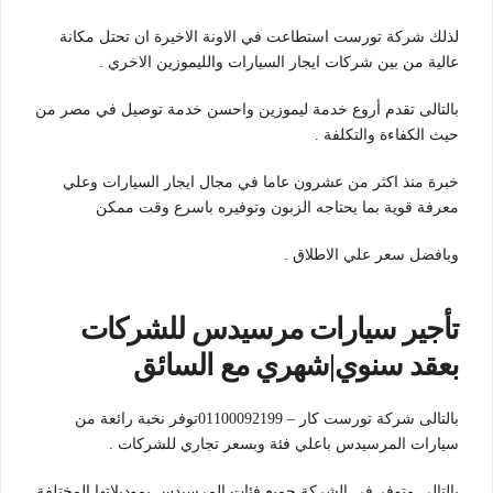
لذلك شركة تورست استطاعت في الاونة الاخيرة ان تحتل مكانة
عالية من بين شركات ايجار السيارات والليموزين الاخري .
بالتالى تقدم أروع خدمة ليموزين واحسن خدمة توصيل في مصر من
حيث الكفاءة والتكلفة .
خبرة منذ اكثر من عشرون عاما في مجال ايجار السيارات وعلي
معرفة قوية بما يحتاجه الزبون وتوفيره باسرع وقت ممكن
وبافضل سعر علي الاطلاق .
تأجير سيارات مرسيدس للشركات
بعقد سنوي|شهري مع السائق
بالتالى شركة تورست كار – 01100092199توفر نخبة رائعة من
سيارات المرسيدس باعلي فئة وبسعر تجاري للشركات .
بالتالى متوفر في الشركة جميع فئات المرسيدس بموديلاتها المختلفة