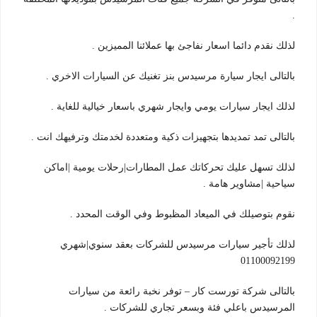
.
لذلك نقدم دائما اسعار نفاجئ بها عملائنا المميزين .
بالتالى ايجار سيارة مرسيدس بنز تغنيك عن السيارات الاخري .
لذلك ايجار سيارات يومي وايجار شهري باسعار خيالية للغاية .
بالتالى تمد تمديدها بتجهيزات ذكية ومتعددة لخدمتك وترفيهك انت .
لذلك تسهل عليك تحركاتك عمل المطارات|رحلات يومية |اماكن
سياحية |مشاوير هامة .
نقوم بتوصيلك في الميعاد المظبوط وفي الوقت المحدد .
لذلك تأجير سيارات مرسيدس للشركات بعقد سنوي|شهري
01100092199
بالتالى شركة تورست كار – توفر نخبة رائعة من سيارات
المرسيدس باعلي فئة وبسعر تجاري للشركات .