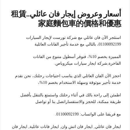
أسعار وعروض إيجار فان عائلي..租賃
家庭麵包車的價格和優惠
استئجر الآن فان عائلي مع شركة تورست لإيجار السيارات
01100092199، بالتالي مع خدمة تأجير الفانات العائلية
المميزة بخصم 10%، فنوفر أسطول متنوع من الفانات
الفاخرة,شركة ايجار سيارات ميكروباص.
احجز الآن الفان العائلي الذي يناسب احتياجات رحلتك، نحن نقدم
خدمة تأجير موثوقة وسهلة الاستخدام بخصم 10%،
اطمئن إلى راحة بالك في أثناء رحلتك واستمتع بالتنقل بأفضل
طريقة ممكنة، للحجز والاستفساراتصل بنا أو تواصل
مع فريقنا على الواتساب: 01100092199.
ايجار فان عائلي, ايجار فان اتش وان, ايجار فانات عائلية, ايجار فان