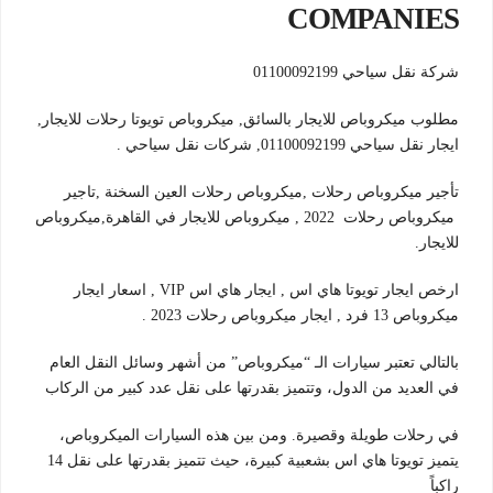
COMPANIES
شركة نقل سياحي 01100092199
مطلوب ميكروباص للايجار بالسائق, ميكروباص تويوتا رحلات للايجار,
ايجار نقل سياحي 01100092199, شركات نقل سياحي .
تأجير ميكروباص رحلات ,ميكروباص رحلات العين السخنة ,تاجير
ميكروباص رحلات 2022 , ميكروباص للايجار في القاهرة,ميكروباص
للايجار.
ارخص ايجار تويوتا هاي اس , ايجار هاي اس VIP , اسعار ايجار
ميكروباص 13 فرد , ايجار ميكروباص رحلات 2023 .
بالتالي تعتبر سيارات الـ “ميكروباص” من أشهر وسائل النقل العام
في العديد من الدول، وتتميز بقدرتها على نقل عدد كبير من الركاب
في رحلات طويلة وقصيرة. ومن بين هذه السيارات الميكروباص،
يتميز تويوتا هاي اس بشعبية كبيرة، حيث تتميز بقدرتها على نقل 14
راكباً