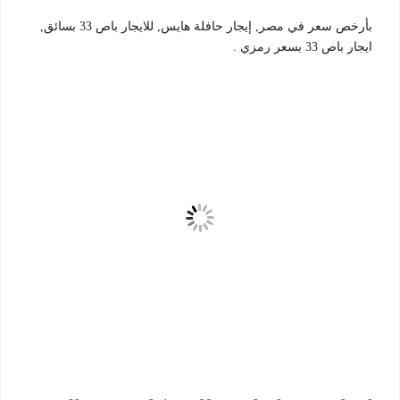
بأرخص سعر في مصر, إيجار حافلة هايس, للايجار باص 33 بسائق,
ايجار باص 33 بسعر رمزي .