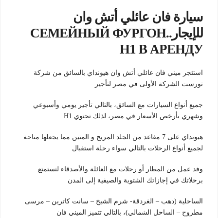
سيارة فان عائلي أتش وان
للإيجار..СЕМЕЙНЫЙ ФУРГОН
H1 В АРЕНДУ
استئجر ميني فان عائلي أتش وان هيونداي بالسائق من شركة
تورست الشركة الأولى في مصر لتأجير
جميع أنواع السيارات مع السائق، بالتالي تأجير يومي وأسبوعي
وشهري بأرخص الأسعار في مصر، لذلك تحتوي H1
هيونداي على 7 مقاعد من الجلد المريح و المتين مما يجعلها متاحة
لجميع أنواع الرحلات بالتالي سواء رحلة استقبال
وفد عمل من المطار أو رحلات مع العائلة والأصدقاء لتستمتع
برحلاتك في إجازاتك الشتوية والصيفية إلى المدن
الساحلية (دهب – الغردقة- شرم الشيخ – سانت كاترين – مرسى
مطروح – الساحل الشمالي)، بالتالي تتميز الميني فان