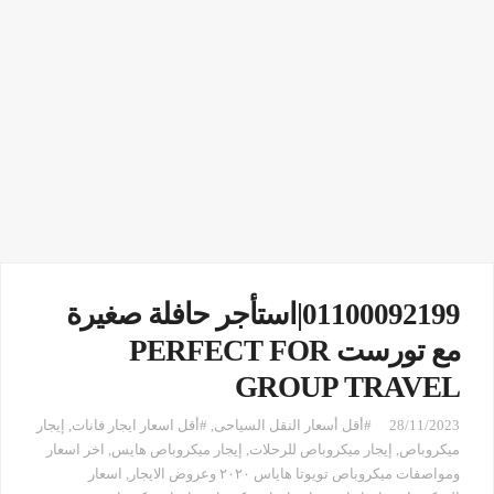
01100092199|استأجر حافلة صغيرة
مع تورست PERFECT FOR
GROUP TRAVEL
28/11/2023
#أقل أسعار النقل السياحى
,
#أقل اسعار ايجار فانات
,
إيجار
ميكروباص
,
إيجار ميكروباص للرحلات
,
إيجار ميكروباص هايس
,
اخر اسعار
ومواصفات ميكروباص تويوتا هاياس ٢٠٢٠ وعروض الايجار
,
اسعار