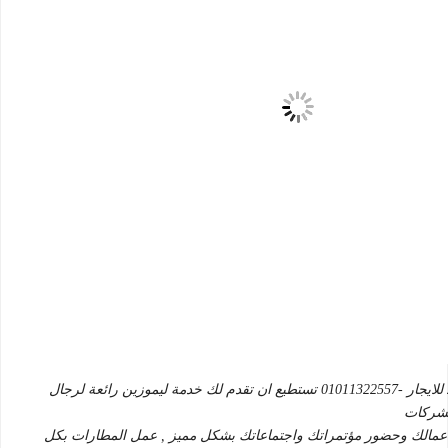
فان اتش وان 2020 للايجار -01011322557 تستطيع ان تقدم لك خدمة ليموزين رائعة لرجال
لشركات
عمالك وحضور مؤتمراتك واجتماعاتك بشكل مميز , عمل المطارات بكل