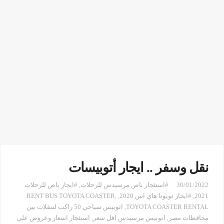
نقل وسفر .. ايجار أتوبيسات
30/01/2022
#استئجار باص مرسيدس للرحلات
,
#ايجار باص للرحلات
2021
,
#ايجار تويوتا هاي اس 2020
,
,
RENT BUS TOYOTA COASTER
TOYOTA COASTER RENTAL
,
اتوبيس سياحي 50 راكب لتنقلات بين
محافظات مصر
,
اتوبيس مرسيدس اقل سعر
,
استئجار اسعار وعروض علي