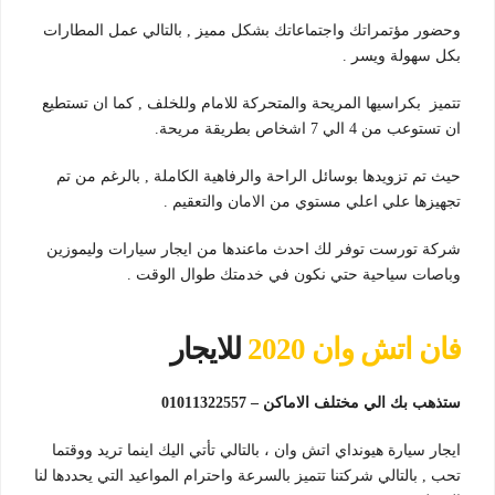
وحضور مؤتمراتك واجتماعاتك بشكل مميز , بالتالي عمل المطارات
بكل سهولة ويسر .
تتميز بكراسيها المريحة والمتحركة للامام وللخلف , كما ان تستطيع
ان تستوعب من 4 الي 7 اشخاص بطريقة مريحة.
حيث تم تزويدها بوسائل الراحة والرفاهية الكاملة , بالرغم من تم
تجهيزها علي اعلي مستوي من الامان والتعقيم .
شركة تورست توفر لك احدث ماعندها من ايجار سيارات وليموزين
وباصات سياحية حتي نكون في خدمتك طوال الوقت .
فان اتش وان 2020
للايجار
ستذهب بك الي مختلف الاماكن – 01011322557
ايجار سيارة هيونداي اتش وان ، بالتالي تأتي اليك اينما تريد ووقتما
تحب , بالتالي شركتنا تتميز بالسرعة واحترام المواعيد التي يحددها لنا