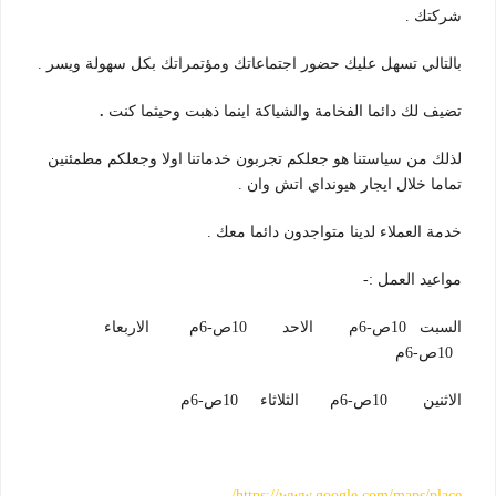
شركتك .
بالتالي تسهل عليك حضور اجتماعاتك ومؤتمراتك بكل سهولة ويسر .
تضيف لك دائما الفخامة والشياكة اينما ذهبت وحيثما كنت
.
لذلك من سياستنا هو جعلكم تجربون خدماتنا اولا وجعلكم مطمئنين
تماما خلال ايجار هيونداي اتش وان .
خدمة العملاء لدينا متواجدون دائما معك .
مواعيد العمل :-
السبت 10ص-6م الاحد 10ص-6م الاربعاء
10ص-6م
الاثنين 10ص-6م الثلاثاء 10ص-6م
https://www.google.com/maps/place/