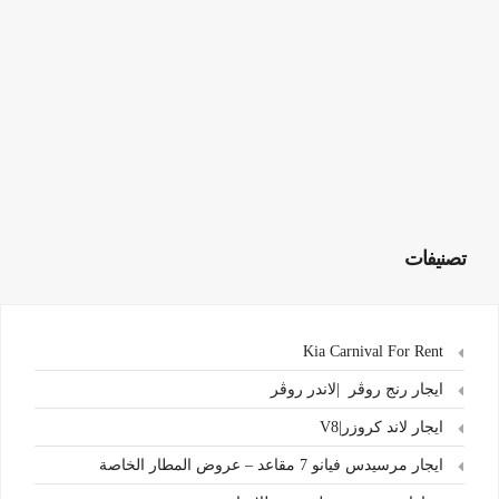
تصنيفات
Kia Carnival For Rent
ايجار رنج روڤر |لاندر روڤر
ايجار لاند كروزر|V8
ايجار مرسيدس فيانو 7 مقاعد – عروض المطار الخاصة