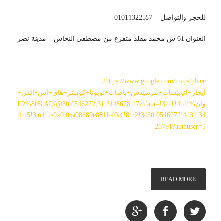
للحجز والتواصل 01011322557
العنوان 61 ش محمد مقلد متفرع من مصطفي النحاس – مدينة نصر
https://www.google.com/maps/place/
ايجار+اتوبيسات+مرسيدس+باصات+تويوتا+كوستر+هاي+اس+اتش+
وان%E2%80%AD/@30.0546272,31.3448678,17z/data=!3m1!4b1!
4m5!3m4!1s0x0:0xa98680e8811ef0af!8m2!3d30.0546272!4d31.34
26791?authuser=1
READ MORE