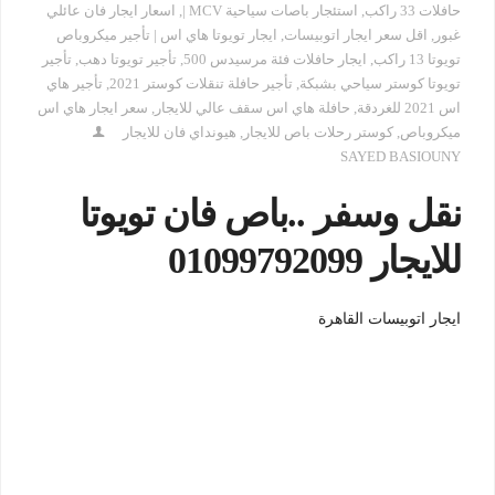
حافلات 33 راكب
,
استئجار باصات سياحية MCV |
,
اسعار ايجار فان عائلي
غبور
,
اقل سعر ايجار اتوبيسات
,
ايجار تويوتا هاي اس | تأجير ميكروباص
تويوتا 13 راكب
,
ايجار حافلات فئة مرسيدس 500
,
تأجير تويوتا دهب
,
تأجير
تويوتا كوستر سياحي بشبكة
,
تأجير حافلة تنقلات كوستر 2021
,
تأجير هاي
اس 2021 للغردقة
,
حافلة هاي اس سقف عالي للايجار
,
سعر ايجار هاي اس
ميكروباص
,
كوستر رحلات باص للايجار
,
هيونداي فان للايجار
SAYED BASIOUNY
نقل وسفر ..باص فان تويوتا
للايجار 01099792099
ايجار اتوبيسات القاهرة