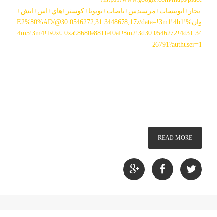
ايجار+اتوبيسات+مرسيدس+باصات+تويوتا+كوستر+هاي+اس+اتش+
وان%E2%80%AD/@30.0546272,31.3448678,17z/data=!3m1!4b1!
4m5!3m4!1s0x0:0xa98680e8811ef0af!8m2!3d30.0546272!4d31.34
26791?authuser=1
READ MORE