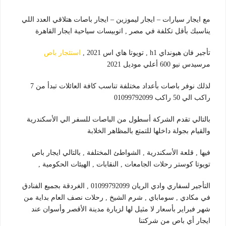
مع ايجار سيارات – ايجار ليموزين – ايجار باصات هتلاقي العدد اللي
يناسبك بأقل تكلفة في مصر , اتوبيسات سياحية ايجار القاهرة
تأجير فان هيونداي h1 , تويوتا هاي اس 2021 ,
استئجار باص
مرسيدس نيو 600 أعلي موديل 2021
لذلك نوفر باصات بأعداد مختلفة تناسب كافة العائلات تبدأ من 7
راكب الي 50 راكب 01099792099
بالتالي تقدم الشركة أسطول من الباصات للسفر الي الأسكندرية
والقيام بجولة داخلها للتمتع بالمظاهر الخلابة
فيها , قلعة الأسكندرية , الشواطئ المختلفة , بالتالي ايجار باص
تويوتا كوستر رحلات الجامعات , النقابات , الهيئات الحكومية ,
التأجير لسفاري وادي الريان 01099792099 , الغردقة بجميع الفنادق
في مكادي , سوماباي , شرم الشيخ , رحلات نصف العام بداية من
شهر فبراير بأسعار لا مثيل لها لزيارة مدينة الأقصر وأسوان عند
ايجار أي باص من شركتنا