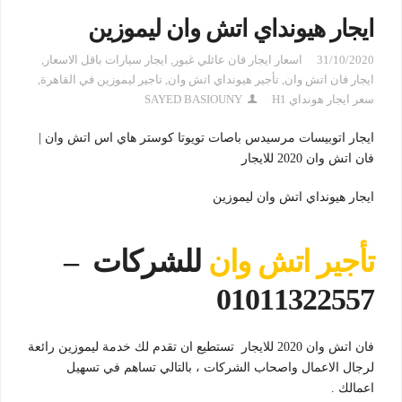
ايجار هيونداي اتش وان ليموزين
31/10/2020
اسعار ايجار فان عائلي غبور
,
ايجار سيارات باقل الاسعار
,
ايجار فان اتش وان
,
تأجير هيونداي اتش وان
,
تاجير ليموزين في القاهرة
,
سعر ايجار هونداي H1
SAYED BASIOUNY
ايجار اتوبيسات مرسيدس باصات تويوتا كوستر هاي اس اتش وان |
فان اتش وان 2020 للايجار
ايجار هيونداي اتش وان ليموزين
تأجير اتش وان
للشركات –
01011322557
فان اتش وان 2020 للايجار تستطيع ان تقدم لك خدمة ليموزين رائعة
لرجال الاعمال واصحاب الشركات ، بالتالي تساهم في تسهيل
اعمالك .