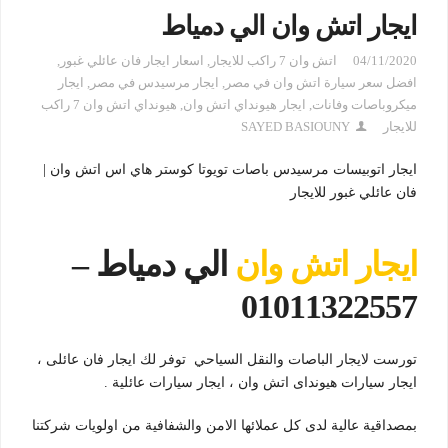
ايجار اتش وان الي دمياط
04/11/2020
اتش وان 7 راكب للايجار
,
اسعار ايجار فان عائلي غبور
,
افضل سعر سيارة اتش وان في مصر
,
ايجار مرسيدس في مصر
,
ايجار
ميكروباصات وفانات
,
ايجار هيونداي اتش وان
,
هيونداي اتش وان 7 راكب
للايجار
SAYED BASIOUNY
ايجار اتوبيسات مرسيدس باصات تويوتا كوستر هاي اس اتش وان |
فان عائلي غبور للايجار
ايجار اتش وان
الي دمياط –
01011322557
تورست لايجار الباصات والنقل السياحي توفر لك ايجار فان عائلى ،
ايجار سيارات هيونداى اتش وان ، ايجار سيارات عائلية .
بمصداقية عالية لدى كل عملائها الامن والشفافية من اولويات شركتنا