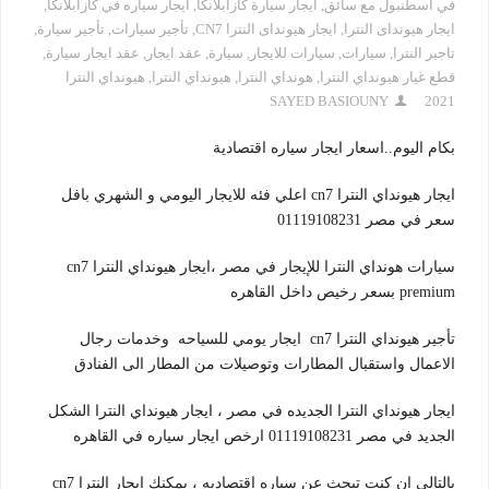
في اسطنبول مع سائق
,
ايجار سيارة كازابلانكا
,
ايجار سياره في كازابلانكا
,
ايجار هيونداى النترا
,
ايجار هيونداى النترا CN7
,
تأجير سيارات
,
تأجير سيارة
,
تاجير النترا
,
سيارات
,
سيارات للايجار
,
سيارة
,
عقد ايجار
,
عقد ايجار سيارة
,
قطع غيار هيونداي النترا
,
هونداي النترا
,
هيونداي النترا
,
هيونداي النترا
SAYED BASIOUNY
2021
بكام اليوم..اسعار ايجار سياره اقتصادية
ايجار هيونداي النترا cn7 اعلي فئه للايجار اليومي و الشهري بافل
سعر في مصر 01119108231
سيارات هونداي النترا للإيجار في مصر ،ايجار هيونداي النترا cn7
premium بسعر رخيص داخل القاهره
تأجير هيونداي النترا cn7 ايجار يومي للسياحه وخدمات رجال
الاعمال واستقبال المطارات وتوصيلات من المطار الى الفنادق
ايجار هيونداي النترا الجديده في مصر ، ايجار هيونداي النترا الشكل
الجديد في مصر 01119108231 ارخص ايجار سياره في القاهره
بالتالي ان كنت تبحث عن سياره اقتصاديه ، يمكنك ايجار النترا cn7