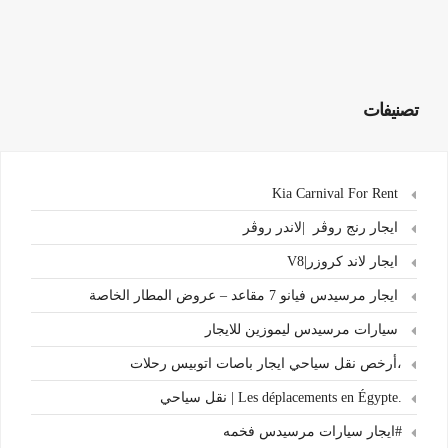
تصنيفات
Kia Carnival For Rent
ايجار رنج روڤر |لاندر روڤر
ايجار لاند كروزر|V8
ايجار مرسيدس فيانو 7 مقاعد – عروض المطار الخاصة
سيارات مرسيدس ليموزين للايجار
،أرخص نقل سياحي ايجار باصات اتوبيس رحلات
.Les déplacements en Égypte | نقل سياحي
#ايجار سيارات مرسيدس فخمه