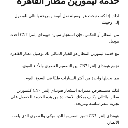
خدمة ليموزين مطار القاهره
لذلك إذا كنت تبحث عن وسيلة نقل أنيقة ومريحة بالتالي للوصول
إلى وجهتك
من المطار أو العكس، فإن استئجار سيارة هيونداي إلنترا CN7 أحدث
موديل
مع خدمة ليموزين المطار هو الخيار المثالي لك توصيل مطار القاهره
تجمع هيونداي إلنترا CN7 بين التصميم العصري والأداء القوي،
مما يجعلها واحدة من أكثر السيارات طلبًا في السوق اليوم.
لذلك سنستعرض مميزات استئجار هيونداي إلنترا CN7 كليموزين
مطار، بالتالي وكيف يمكنك الاستفادة من هذه الخدمة للحصول على
تجربة سفر سلسة ومريحة.
هيونداي إلنترا CN7 تتميز بتصميمها الديناميكي والعصري الذي يلفت
الأنظار.