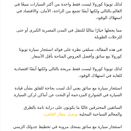
لذلك تويوتا كورولا ليست فقط واحدة من أكثر السيارات مبيعًا في
العالم،بالتالي ولكنها أيضًا تجمع بين الراحة، الأمان، والاقتصاد في
استهلاك الوقود،
مما يجعلها خيارًا مثاليًا للتنقل في المدن المصرية الكبرى أو حتى
للرحلات الطويلة.
في هذه المقالة، سنلقي نظرة على فوائد استئجار سيارة تويوتا
كورولا مع سائق وأفضل العروض المتاحة بأقل الأسعار.
لذلك تويوتا كورولا ليست فقط مريحة بالتالي ولكنها أيضًا اقتصادية
للغاية في استهلاك الوقود،
استئجار سيارة مع سائق يعني أنك لست بحاجة للقلق بشأن قيادة
السيارة في الشوارع المزدحمة أو البحث عن أماكن لركن السيارة.
السائقين المحترفين غالبًا ما يكونون على دراية تامة بالطرق
والمعالم السياحية المحلية
توصيل مطار القاهره
استئجار سيارة مع سائق يمنحك مرونة في تخطيط جدولك الزمني.