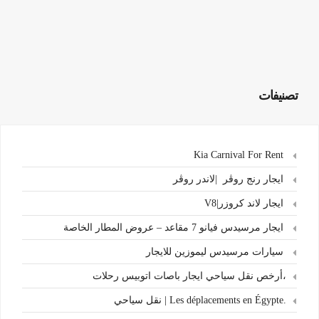
تصنيفات
Kia Carnival For Rent
ايجار رنج روڤر |لاندر روڤر
ايجار لاند كروزر|V8
ايجار مرسيدس فيانو 7 مقاعد – عروض المطار الخاصة
سيارات مرسيدس ليموزين للايجار
،أرخص نقل سياحي ايجار باصات اتوبيس رحلات
.Les déplacements en Égypte | نقل سياحي