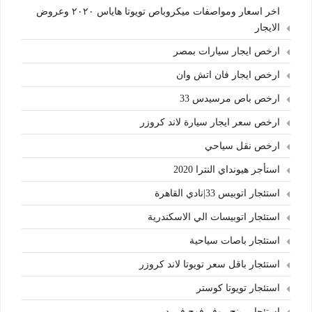
اخر اسعار ومواصفات ميكروباص تويوتا هاياس ٢٠٢٠ وعروض
الايجار
ارخص ايجار سيارات بمصر
ارخص ايجار فان اتش وان
ارخص باص مرسيدس 33
ارخص سعر ايجار سيارة لاند كروزر
ارخص نقل سياحي
استأجر هيونداي النترا 2020
استئجار اتوبيس 33|نادي القاهرة
استئجار اتوبيسات الي الاسكندرية
استئجار باصات سياحية
استئجار باقل سعر تويوتا لاند كروزر
استئجار تويوتا كوستر
استئجار رينج روفر فوج في دبي