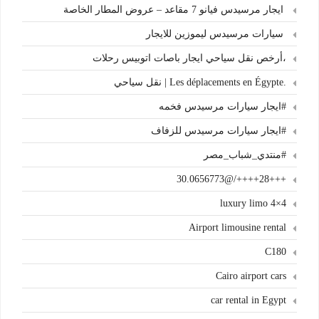
ايجار مرسيدس فيانو 7 مقاعد – عروض المطار الخاصة
سيارات مرسيدس ليموزين للايجار
،أرخص نقل سياحي ايجار باصات اتوبيس رحلات
.Les déplacements en Égypte | نقل سياحي
#ايجار سيارات مرسيدس فخمه
#ايجار سيارات مرسيدس للزفاف
#منتدي_شباب_مصر
+++28++++/@30.0656773
4×4 luxury limo
Airport limousine rental
C180
Cairo airport cars
car rental in Egypt