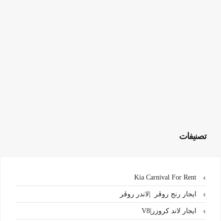
تصنيفات
Kia Carnival For Rent
ايجار رنج روڤر |لاندر روڤر
ايجار لاند كروزر|V8