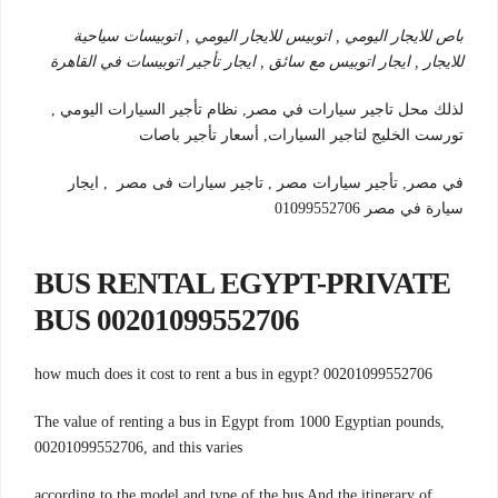
باص للايجار اليومي , اتوبيس للايجار اليومي , اتوبيسات سياحية
للايجار , ايجار اتوبيس مع سائق , ايجار تأجير اتوبيسات في القاهرة
لذلك محل تاجير سيارات في مصر, نظام تأجير السيارات اليومي ,
تورست الخليج لتاجير السيارات, أسعار تأجير باصات
في مصر, تأجير سيارات مصر , تاجير سيارات فى مصر , ايجار
سيارة في مصر 01099552706
BUS RENTAL EGYPT-PRIVATE
BUS 00201099552706
00201099552706 ?how much does it cost to rent a bus in egypt
,The value of renting a bus in Egypt from 1000 Egyptian pounds
00201099552706, and this varies
.according to the model and type of the bus And the itinerary of