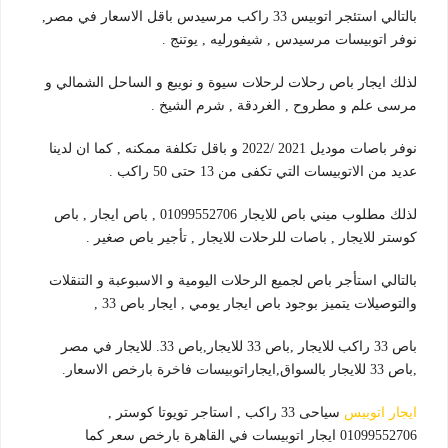
بالتالي استئجر اتوبيس 33 راكب مرسيدس باقل الاسعار في مصر,
نوفر اتوبيسات مرسيدس , شيفورليه , يوتنج .
لذلك ايجار باص رحلات لرحلات سيوة و نويبع و الساحل الشمالي و
مرسى علم و مطروح , الغردقة , شرم الشيخ .
نوفر باصات موديل 2021 /2022 و باقل تكلفة ممكنه , كما ان لدينا
عديد من الاتوبيسات التي تكفى من 13 حتى 50 راكب .
لذلك مطلوب ميني باص للايجار 01099552706 , باص ايجار , باص
كوستر للايجار , باصات للرحلات للايجار , تأجير باص صغير .
بالتالي استأجر باص لجميع الرحلات اليومية و الاسبوعبة و التنقلات
والتوصيلات يتميز بوجود باص ايجار يومي , ايجار باص 33 ,
باص 33 راكب للايجار ,باص 33 للايجار,باص 33. للايجار في مصر
,باص 33 للايجار بالسواق,ايجاراتوبيسات فاخرة بارخص الاسعار.
ايجار اتوبيس
سياحى 33 راكب , استاجر تويوتا كوستر ,
01099552706 ايجار اتوبيسات في القاهرة بارخص سعر كما