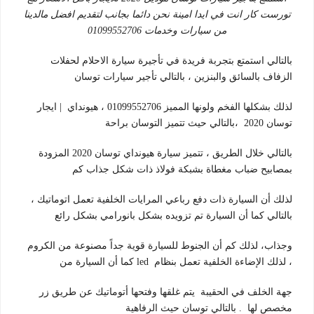
تورست كار انت في ايدا امينة نحن دائما بجانب لتقديم افضل مالدينا
من سيارات وخدمات 01099552706
بالتالي استمتع بتجربة فريدة في تأجيرة سيارة الاحلام لحفلات
الزفاف بالسائق والبنزين ، بالتالي تأجير سيارات توسان
لذلك بشكلها الفخم ولونها المميز 01099552706 ، هيونداي | ايجار
توسان 2020 ،بالتالي حيث تتميز التوسان براحة
بالتالي خلال الطريق ، تتميز سيارة هيونداي توسان 2020 المزودة
بمصابيح ضباب مغطاة بشبكة فولاذ ذات شكل جذاب كم
لذلك أن السيارة ذات دفع رباعي المرايات الخلفية تعمل اتوماتيك ،
بالتالي كما أن السيارة تم تزويده بشكل بانورامي بشكل رائع
وجذاب، لذلك كم أن الجنوط للسيارة قوية جداً مصنوعة من الكروم
، لذلك الإضاءة الخلفية تعمل بنظام led كما أن السيارة من
جهة الخلف في الحقيبة يتم غلقها وفتحها أتوماتيك عن طريق زر
مخصص لها . بالتالي توسان حيث الرفاهية