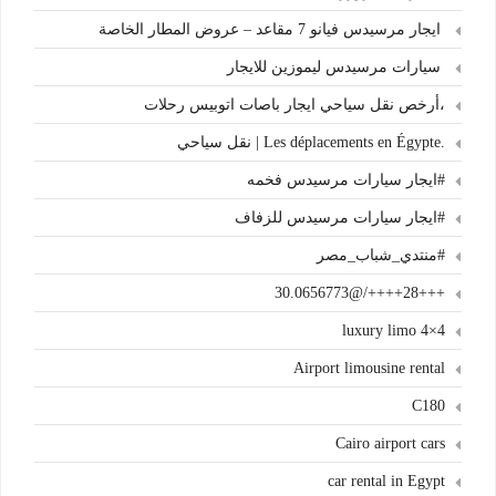
ايجار مرسيدس فيانو 7 مقاعد – عروض المطار الخاصة
سيارات مرسيدس ليموزين للايجار
،أرخص نقل سياحي ايجار باصات اتوبيس رحلات
.Les déplacements en Égypte | نقل سياحي
#ايجار سيارات مرسيدس فخمه
#ايجار سيارات مرسيدس للزفاف
#منتدي_شباب_مصر
+++28++++/@30.0656773
4×4 luxury limo
Airport limousine rental
C180
Cairo airport cars
car rental in Egypt