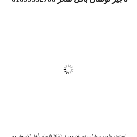
استمتع بتاجير سيارات توسان موديل 2020 للايجار بأقل الاسعار مع