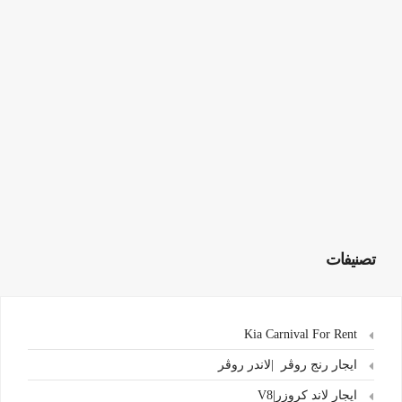
تصنيفات
Kia Carnival For Rent
ايجار رنج روڤر |لاندر روڤر
ايجار لاند كروزر|V8