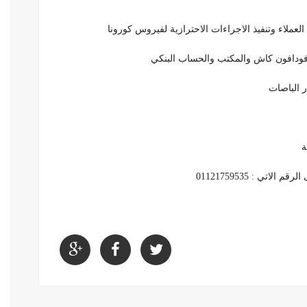
حيث نقوم بتعقيم الباصات قبل التحرك الى الركاب ل
كما ونقدم خدمات حجز ممتازة نوفرها لع
كما نوفر
للتواصل عبر الها