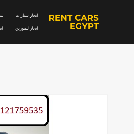
RENT CARS
جار
ايجار سيارات
EGYPT
مه
ايجار ليموزين