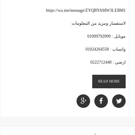
https://wa.me/message/ZYQBYAMW3LEBM1
لاستفسار ومزيد من المعلومات
موبايل : 01099792099
واتساب : 01024264558
ارضي : 0222712448
READ MORE