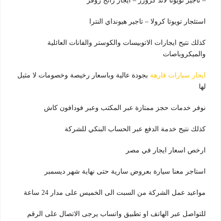
– تاجير تويوتا لاند كروزر – ايجار رانج روفر
استئجار تويوتا كرولا – تاجير هيونداي النترا
كذلك نتيح ايجارات الاتوبيسات والكوستر والفانات العائلية
والميكروباصات
ايجار سيارات فارهة
بجودة عالية وباسعار رخيصة وخصومات لا مثيل
لها
نوفر خدمات حجز ممتازة عبر المكتب وعبر فودافون كاش
كذلك نتيح خدمة الدفع عبر الحساب البنكي للشركة
ارخص اسعار ايجار في مصر
استاجر معنا سيارة بعروض سارية حتى نهاية شهر ديسمبر
مواعيد عمل الشركة من السبت الى الخميس على مدار 24 ساعة
للتواصل عبر الهاتف او تطبيق واتساب يرجى الاتصال على الرقم