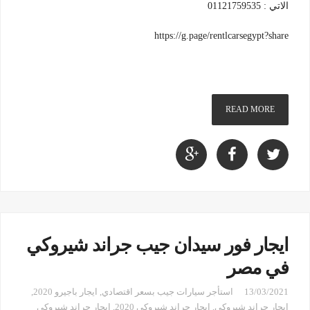
الاتي : 01121759535
https://g.page/rentlcarsegypt?share
READ MORE
ايجار فور سيدان جيب جراند شيروكي
في مصر
13/03/2021
استأجر سيارات جيب بسعر اقتصادي
,
ايجار باجيرو 2020
,
ايجار جراند شيروكي
,
ايجار جراند شيروكي 2020
,
ايجار جراند شيروكي