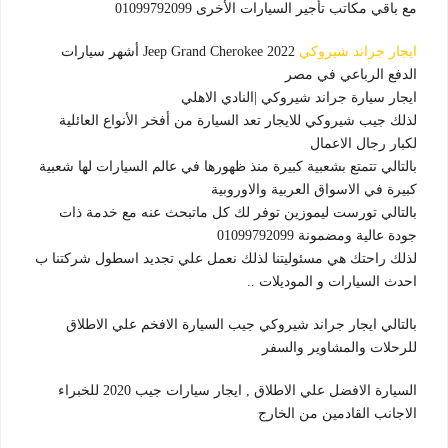
مع باقي مكاتب تأجير السيارات الأخرى 01099792099
ايجار جراند شيروكي
Jeep Grand Cherokee 2022 أشهر سيارات
الدفع الرباعي في مصر
ايجار سيارة جراند شيروكي |النادي الاهلي
لذلك جيب شيروكي للايجار تعد السيارة من أفخر الأنواع العائلية
لكبار رجال الاعمال
بالتالي تتمتع بشعبية كبيرة منذ ظهورها في عالم السيارات لها شعبية
كبيرة في الاسواق العربية والاوروبية
بالتالي تورست ليموزين توفر لك كل ماتبحث عنه مع خدمة ذات
جودة عالية ومضمونة 01099792099
لذلك راحتك هي مسئوليتنا لذلك نعمل علي تجديد اسطول شركتنا ب
احدث السيارات و الموديلات ..
بالتالي ايجار جراند شيروكي جيب السيارة الافخم علي الاطلاق
للرحلات والمشاوير والسفر
السيارة الافضل علي الاطلاق , ايجار سيارات جيب 2020 للخبراء
الاجانب القادمين من الخارج