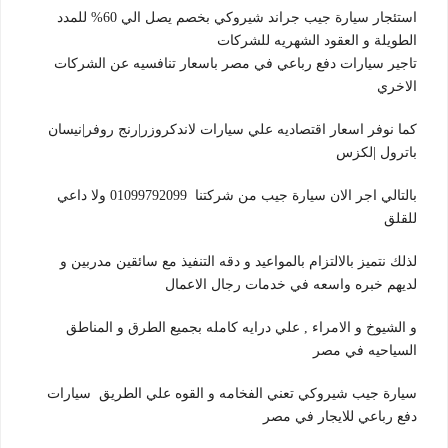
استئجار سيارة جيب جراند شيروكي بخصم يصل الي 60% للمدد
الطويلة و العقود الشهريه للشركات
تاجير سيارات دفع رباعي في مصر باسعار تنافسيه عن الشركات
الاخري
كما نوفر اسعار اقتصاديه علي سيارات لاندكروزر|رنج روفر|نيسان
باترول |لكزس
بالتالي اجر الان سيارة جيب من شركتنا 01099792099 ولا داعي
للقلق
لذلك نتميز بالالتزام بالمواعيد و دقه التنفيذ مع سائقين مدربين و
لديهم خبره واسعه في خدمات رجال الاعمال
و الشيوخ و الامراء , علي درايه كامله بجميع الطرق و المناطق
السياحيه في مصر
سيارة جيب شيروكي تعني الفخامه و القوه علي الطريق سيارات
دفع رباعي للايجار في مصر