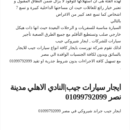
لهذه الفئة هى أن استهلاكها للوقود لا يزال ضمن النطاق المقبول و
تعتبر خيار رائع للعائلات حيث ان مساحتها الداخلية كبيرة و تسع 7
اشخاص كما تسع ععد كبير من الاغراض
بالتالي
السيارة مناسبة للسفريات و الرحلات البعيدة حيث انها ذات هيكل
خارجي صلب وتستطيع التأقلم مع جميع الطرق الصعبة تأجير
سيارات للشركات , ايجار شيروكي جيب
لذلك تقوم شركة تورست بايجار كافة انواع سيارات جيب للايجار
بالسائق وبدون لكافة الجنسيات الوافدة الي مصر
مع تسهيل كافة الاجراءات بدون شروط جذرية او تقيد 01099792099
.
ايجار سيارات جيب|النادي الاهلي مدينة
نصر 01099792099
ايجار جيب جراند شيروكي في مصر 01099792099