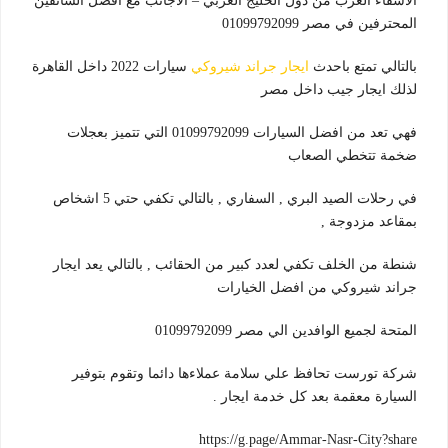
الاشقاء العرب من دول الخليج العربي – الاجانب مع افضل السائقين
المحترفين في مصر 01099792099
بالتالي تمتع باحدث
ايجار جراند شيروكي
سيارات 2022 داخل القاهرة
لذلك ايجار جيب داخل مصر
فهي تعد من افضل السيارات 01099792099 التي تتميز بعجلات
ضخمة تتخطي الصعاب
في رحلات الصيد البري , السفاري , بالتالي تكفي حتي 5 اشخاص
بمقاعد مزدوجة ,
شنطة من الخلف تكفي لعدد كبير من الحقائب , بالتالي يعد ايجار
جراند شيروكي من افضل الخيارات
المتحة لجميع الوافدين الي مصر 01099792099
شركة تورست تحافظ علي سلامة عملاءها دائما وتقوم بتوفير
السيارة معقمة بعد كل خدمة ايجار .
https://g.page/Ammar-Nasr-City?share