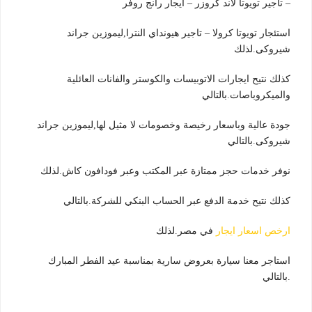
– تاجير تويوتا لاند كروزر – ايجار رانج روفر
استئجار تويوتا كرولا – تاجير هيونداي النترا,ليموزين جراند
شيروكى.لذلك
كذلك نتيح ايجارات الاتوبيسات والكوستر والفانات العائلية
والميكروباصات.بالتالي
جودة عالية وباسعار رخيصة وخصومات لا مثيل لها,ليموزين جراند
شيروكى.بالتالي
نوفر خدمات حجز ممتازة عبر المكتب وعبر فودافون كاش.لذلك
كذلك نتيح خدمة الدفع عبر الحساب البنكي للشركة.بالتالي
ارخص اسعار ايجار
في مصر.لذلك
استاجر معنا سيارة بعروض سارية بمناسبة عيد الفطر المبارك
.بالتالي