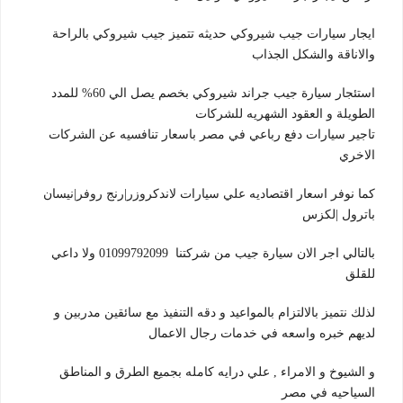
ايجار سيارات جيب شيروكي حديثه تتميز جيب شيروكي بالراحة
والاناقة والشكل الجذاب
استئجار سيارة جيب جراند شيروكي بخصم يصل الي 60% للمدد
الطويلة و العقود الشهريه للشركات
تاجير سيارات دفع رباعي في مصر باسعار تنافسيه عن الشركات
الاخري
كما نوفر اسعار اقتصاديه علي سيارات لاندكروزر|رنج روفر|نيسان
باترول |لكزس
بالتالي اجر الان سيارة جيب من شركتنا 01099792099 ولا داعي
للقلق
لذلك نتميز بالالتزام بالمواعيد و دقه التنفيذ مع سائقين مدربين و
لديهم خبره واسعه في خدمات رجال الاعمال
و الشيوخ و الامراء , علي درايه كامله بجميع الطرق و المناطق
السياحيه في مصر