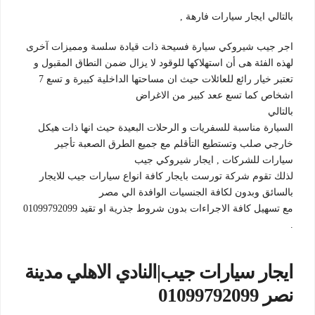
بالتالي ايجار سيارات فارهة ,
اجر جيب شيروكي سيارة فسيحة ذات قيادة سلسة ومميزات آخرى
لهذه الفئة هى أن استهلاكها للوقود لا يزال ضمن النطاق المقبول و
تعتبر خيار رائع للعائلات حيث ان مساحتها الداخلية كبيرة و تسع 7
اشخاص كما تسع ععد كبير من الاغراض
بالتالي
السيارة مناسبة للسفريات و الرحلات البعيدة حيث انها ذات هيكل
خارجي صلب وتستطيع التأقلم مع جميع الطرق الصعبة تأجير
سيارات للشركات , ايجار شيروكي جيب
لذلك تقوم شركة تورست بايجار كافة انواع سيارات جيب للايجار
بالسائق وبدون لكافة الجنسيات الوافدة الي مصر
مع تسهيل كافة الاجراءات بدون شروط جذرية او تقيد 01099792099
.
ايجار سيارات جيب|النادي الاهلي مدينة
نصر 01099792099