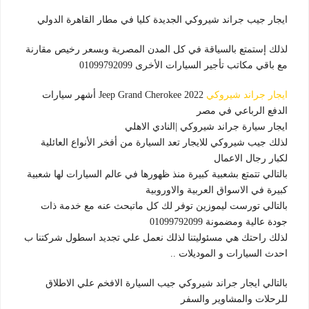
ايجار جيب جراند شيروكي الجديدة كليا في مطار القاهرة الدولي
لذلك إستمتع بالسياقة في كل المدن المصرية وبسعر رخيص مقارنة
مع باقي مكاتب تأجير السيارات الأخرى 01099792099
ايجار جراند شيروكي
Jeep Grand Cherokee 2022 أشهر سيارات
الدفع الرباعي في مصر
ايجار سيارة جراند شيروكي |النادي الاهلي
لذلك جيب شيروكي للايجار تعد السيارة من أفخر الأنواع العائلية
لكبار رجال الاعمال
بالتالي تتمتع بشعبية كبيرة منذ ظهورها في عالم السيارات لها شعبية
كبيرة في الاسواق العربية والاوروبية
بالتالي تورست ليموزين توفر لك كل ماتبحث عنه مع خدمة ذات
جودة عالية ومضمونة 01099792099
لذلك راحتك هي مسئوليتنا لذلك نعمل علي تجديد اسطول شركتنا ب
احدث السيارات و الموديلات ..
بالتالي ايجار جراند شيروكي جيب السيارة الافخم علي الاطلاق
للرحلات والمشاوير والسفر