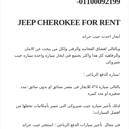
01100092199-
JEEP CHEROKEE FOR RENT
ايجار احدث جيب جراند
وبالتالى لعشاق الفخامه والرقى ولكل من يبحث عن الامان
والرفاهيه كل هذا واكثر يجتمع فى ايجار سياره واحده سياره جيب
شيروكى
؛سياره الدفع الرباعى ؛
بالتالى سياره 4*4 للايجار فى مصر بسائق او بدون سائق ؛مدد
صغيره او مدد كبيره
لذلك تأجير سياره جيب شيروكى التى تتميز بأمكانيات تجعلها من
افضل السيارات؛
فى مجال تأجير سيارات الدفع الرباعى ؛ استئجر جيب جراند