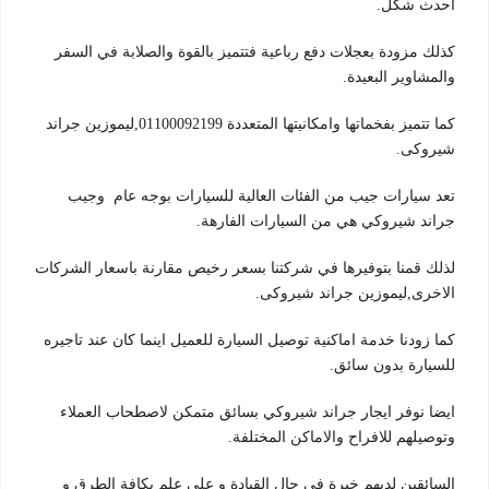
احدث شكل.
كذلك مزودة بعجلات دفع رباعية فتتميز بالقوة والصلابة في السفر
والمشاوير البعيدة.
كما تتميز بفخماتها وامكانيتها المتعددة 01100092199,ليموزين جراند
شيروكى.
تعد سيارات جيب من الفئات العالية للسيارات بوجه عام وجيب
جراند شيروكي هي من السيارات الفارهة.
لذلك قمنا بتوفيرها في شركتنا بسعر رخيص مقارنة باسعار الشركات
الاخرى,ليموزين جراند شيروكى.
كما زودنا خدمة اماكنية توصيل السيارة للعميل اينما كان عند تاجيره
للسيارة بدون سائق.
ايضا نوفر ايجار جراند شيروكي بسائق متمكن لاصطحاب العملاء
وتوصيلهم للافراح والاماكن المختلفة.
السائقين لديهم خبرة في جال القيادة و علي علم بكافة الطرق و