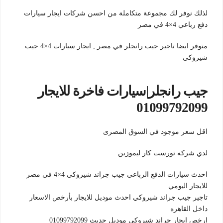
لذلك نوفر لك مجموعة متكاملة من احسن شركات ايجار سيارات
دفع رباعي 4×4 في مصر
متوفر ايضا تاجير جيب رانجلر في مصر , ايجار سيارات 4×4 جيب
شيروكي
جيب رانجلر|سيارات فاخرة للايجار
01099792099
اقل سعر موجود في السوق المصرى
لدي شركه تورست كار ليموزين
احدث سيارات الدفع الرباعي جيب جراند شيروكي 4×4 في مصر
للايجار اليومي
تاجير جيب جراند شيروكي احدث موديل للايجار بأرخص الاسعار
داخل القاهره
ارخص ايجار جراند شيروكي موديل حديث 01099792099