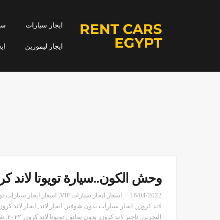
RENT CARS
ايجار سيارات
سيا
EGYPT
ايجار ليموزين
اي
وحش الكون..سيارة تويوتا لاند كر
16/04/2022
اسعار ايجار سيارات VIP
,
اسعار ايجار سيارات توي
لاند كروزر
,
ايجار سيارات بدون شوفير
,
ايجار لاند
,
ايجار لاند كروز
البحرين
,
تاجير لاند كروزر بدون سائق
,
تويوتا لاند كروزر ٢٠٢٢
,
شر