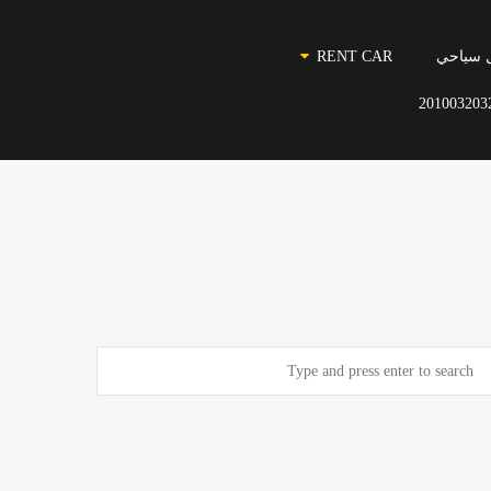
 سياحي
RENT CAR
201003203