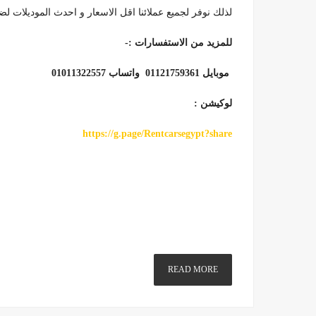
لذلك نوفر لجميع عملائنا اقل الاسعار و احدث الموديلات لضم
للمزيد من الاستفسارات :-
موبايل 01121759361 واتساب 01011322557
لوكيشن :
https://g.page/Rentcarsegypt?share
READ MORE