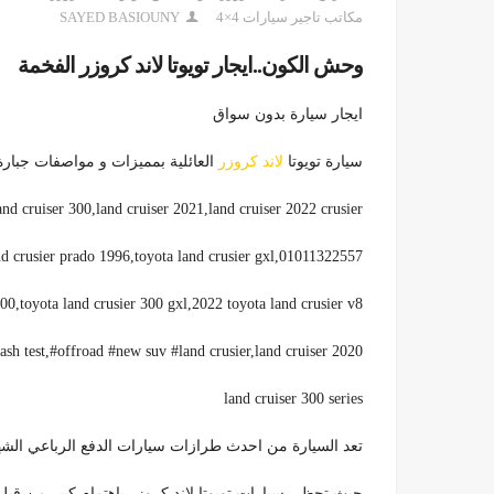
مكاتب تاجير سيارات 4×4
SAYED BASIOUNY
وحش الكون..ايجار تويوتا لاند كروزر
الفخمة
ايجار سيارة بدون سواق
سيارة تويوتا
لاند كروزر
العائلية بمميزات و مواصفات جبارة 1011322557
land cruiser 300,land cruiser 2021,land cruiser 2022 crusier
01011322557,land crusier prado tz,land crusier prado 1996,toyota land crusier gxl,
300,toyota land crusier 300 gxl,2022 toyota land crusier v8,
ash test,#offroad #new suv #land crusier,land cruiser 2020,
land cruiser 300 series
تعد السيارة من احدث طرازات سيارات الدفع الرباعي الشهيرة 322557
حيث تحظي سيارات تويوتا لاند كروزر باهتمام كبير من قبل