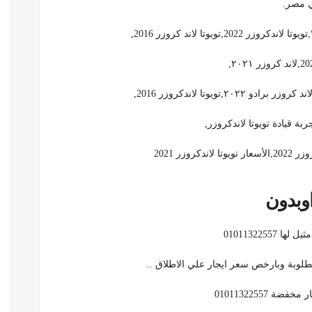
ي مصر.
اوبدون
01011322557
مطلوبة وبارخص سعر ايجار علي الاطلاق ..
 01011322557