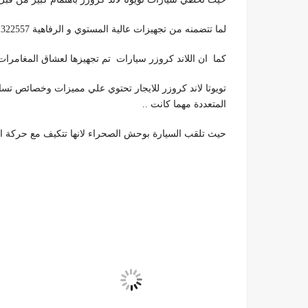
لما تتضمنه من تجهيزات عالية المستوي و الرفاهية 01011322557
كما ان اللاند كروزر سيارات تم تجهيزها لعشاق المغامرات
تويوتا لاند كروزر للايجار تحتوي علي مميزات وخصائص ت
المتعددة مهما كانت ..
حيث تلقب السيارة بوحش الصحراء لانها تتكيف مع حركة الر