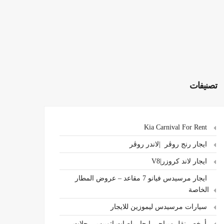
تصنيفات
Kia Carnival For Rent
ايجار رنج روڤر |لاندر روڤر
ايجار لاند كروزر|V8
ايجار مرسيدس فيانو 7 مقاعد – عروض المطار
الخاصة
سيارات مرسيدس ليموزين للايجار
،أرخص نقل سياحي ايجار باصات اتوبيس رحلات