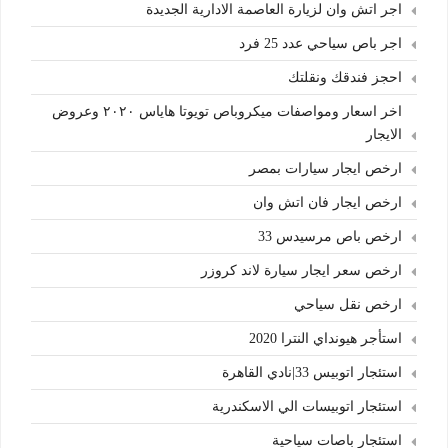
اجر اتش وان لزيارة العاصمة الادارية الجديدة
اجر باص سياحي عدد 25 فرد
احجز فندقك ونقلتك
اخر اسعار ومواصفات ميكروباص تويوتا هاياس ٢٠٢٠ وعروض
الايجار
ارخص ايجار سيارات بمصر
ارخص ايجار فان اتش وان
ارخص باص مرسيدس 33
ارخص سعر ايجار سيارة لاند كروزر
ارخص نقل سياحي
استأجر هيونداي النترا 2020
استئجار اتوبيس 33|نادي القاهرة
استئجار اتوبيسات الي الاسكندرية
استئجار باصات سياحية