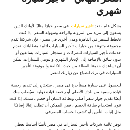
شهري
بشكل عام ، تعد
تاجير سيارات
في مصر خيارًا مثاليًا لأولئك الذين
يسعون إلى مزيد من المرونة والراحة وسهولة السفر. إذا كنت
تخطط للسفر في القاهرة ومدن أخرى في مصر ، فإن شركتنا تقدم
مجموعة متنوعة من خيارات تأجير السيارات لتلبية متطلباتك. نقدم
خدمات تأجير السيارات للشركات واستئجار السيارات بسائقين أو
بدون سائق بالإضافة إلى الإيجار الشهري واليومي للسيارات. يمكن
أن تساعدك خدمتنا الفعالة من حيث التكلفة والموثوقة لتأجير
السيارات في ترك انطباع عن زيارتك لمصر.
للحصول على سيارة مستأجرة في مصر ، ستحتاج إلى تقديم رخصة
قيادة رسمية من بلدك الأصلي أو رخصة قيادة دولية. سيُطلب منك
أيضًا تقديم جواز سفر أصلي وبطاقة ائتمان أو خصم باسمك. إذا كنت
تنوي استخدام بطاقة الخصم ، فمن الممكن أن تطلب إثباتًا إضافيًا
مثل إثبات التأمين أو كشف الحساب المصرفي.
توفر غالبية شركات تأجير السيارات في مصر تأمينًا أساسيًا يغطي