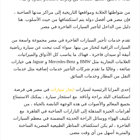
من شواطئها الخلابة ومواقعها التاريخية إلى مراكز مدنها الصاخبة ،
فإن مصر هي أفضل دولة يتم استكشافها من حيث الأسلوب. هنا
دليل من الداخل لتأجير السيارات الفاخرة في مصر.
تقدم خدمات تأجير السيارات الفاخرة في مصر مجموعة واسعة من
السيارات الراقية لتختار من بينها. سواء كنت تبحث عن سيارة رياضية
أنيقة أو سيدان فاخرة ، فهناك ما يناسب كل الأذواق والميزانيات.
العلامات التجارية مثل BMW و Mercedes-Benz و Jaguar هي خيارات
شائعة ، وغالبًا ما تقدم شركات التأجير خدمات إضافية مثل خدمات
النقل من المطار وخدمات السائق.
إحدى المزايا الرئيسية لسيارات
ايجار سيارات
في مصر هي فرصة
استكشاف البلد براحة وأناقة. مع استئجار سيارة ، يمكنك الاستمتاع
بجميع المعالم والأصوات في هذه الوجهة النابضة بالحياة ، من
أهرامات الجيزة المذهلة إلى البازارات الصاخبة في القاهرة. مع
تكييف الهواء ووسائل الراحة الحديثة المضمنة في معظم السيارات
الفاخرة ، لم يكن استكشاف المناظر الطبيعية المصرية الساخنة
والمتربة أسهل من أي وقت مضى.