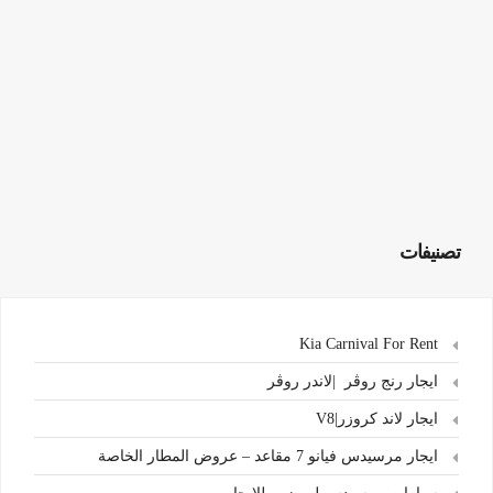
تصنيفات
Kia Carnival For Rent
ايجار رنج روڤر |لاندر روڤر
ايجار لاند كروزر|V8
ايجار مرسيدس فيانو 7 مقاعد – عروض المطار الخاصة