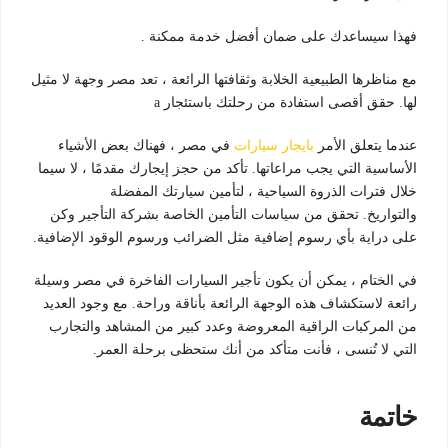
فهذا سيساعدك على ضمان أفضل خدمة ممكنة .
مع مناظرها الطبيعية الخلابة وثقافتها الرائعة ، تعد مصر وجهة لا مثيل
لها. حقق أقصى استفادة من رحلتك باستئجار a
عندما يتعلق الأمر
بايجار
سيارات
في مصر ، فهناك بعض الأشياء
الأساسية التي يجب مراعاتها. تأكد من حجز إيجارك مقدمًا ، لا سيما
خلال فترات الذروة السياحية ، لتأمين سيارتك المفضلة
والتواريخ. تحقق من سياسات التأمين الخاصة بشركة التأجير وكن
على دراية بأي رسوم إضافية مثل الضرائب ورسوم الوقود الإضافية.
في الختام ، يمكن أن يكون تأجير السيارات الفاخرة في مصر وسيلة
رائعة لاستكشاف هذه الوجهة الرائعة بأناقة وراحة. مع وجود العديد
من المركبات الراقية المعروضة وعدد كبير من المشاهد والتجارب
التي لا تُنسى ، فأنت متأكد من أنك ستحظى برحلة العمر.
خاتمة