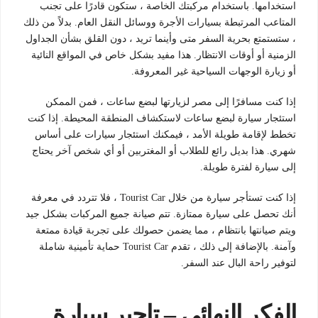
استخدامها. باستخدام مركبتك الخاصة ، ستكون قادرًا على تجنب
المتاعب المرتبطة بسيارات الأجرة ووسائل النقل العام. بدلاً من ذلك
، ستستمتع بحرية السفر متى وأينما تريد ، دون القلق بشأن الجداول
الزمنية أو أوقات الانتظار. هذا مفيد بشكل خاص في المواقع النائية
أو زيارة الوجهات السياحية غير المعروفة.
إذا كنت مسافرًا إلى مصر لزيارتها لبضع ساعات ، فمن الممكن
استئجار سيارة لبضع ساعات لاستكشاف المنطقة المحيطة. إذا كنت
تخطط لإقامة طويلة الأمد ، فيمكنك استئجار سيارات على أساس
شهري. هذا بديل رائع للطلاب أو المغتربين أو أي شخص آخر يحتاج
إلى سيارة لفترة طويلة.
إذا كنت تستأجر سيارة من خلال Tourist Car ، فلا تتردد في معرفة
أنك تحصل على سيارة ممتازة. تتم صيانة جميع المركبات بشكل جيد
ويتم صيانتها بانتظام ، مما يضمن حصولك على تجربة قيادة ممتعة
وآمنة. بالإضافة إلى ذلك ، تقدم Tourist Car حماية تأمينية شاملة
لتوفير راحة البال عند السفر.
الفكر النهائي – تاجير سيارة