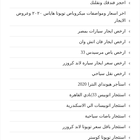
احجز فندقك ونقلتك
اخر اسعار ومواصفات ميكروباص تويوتا هاياس ٢٠٢٠ وعروض
الايجار
ارخص ايجار سيارات بمصر
ارخص ايجار فان اتش وان
ارخص باص مرسيدس 33
ارخص سعر ايجار سيارة لاند كروزر
ارخص نقل سياحي
استأجر هيونداي النترا 2020
استئجار اتوبيس 33|نادي القاهرة
استئجار اتوبيسات الي الاسكندرية
استئجار باصات سياحية
استئجار باقل سعر تويوتا لاند كروزر
استئجار تويوتا كوستر