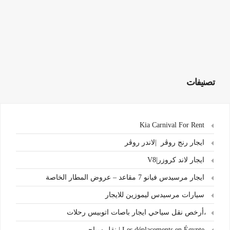
تصنيفات
Kia Carnival For Rent
ايجار رنج روڤر |لاندر روڤر
ايجار لاند كروزر|V8
ايجار مرسيدس فيانو 7 مقاعد – عروض المطار الخاصة
سيارات مرسيدس ليموزين للايجار
،أرخص نقل سياحي ايجار باصات اتوبيس رحلات
.Les déplacements en Égypte | نقل سياحي