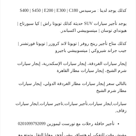
كذلك يوجد لدينا : مرسيدس S400 | S450 | E200 | E300 | C180
يوجد تأجير سيارات SUV حديثة كذلك تويوتا راش | كيا سبورتاج |
هيونداي توسان | ميتسوبيشي اكسباندر.
كذلك متاح تأجير رينج روفر | تويوتا لاند كروزر | تويوتا فورتشنر |
جيب جراند شيروكي | ميتسوبيشي باجيرو
إيجار سيارات الغردقة، إيجار سيارات الإسكندرية، إيجار سيارات
شرم الشيخ، إيجار سيارات مطار القاهرة
بالتالي سعر إيجار سيارات مطار الغردقة الدولي، إيجار سيارات
مطار شرم الشيخ
سيارات,ايجار سيارات,تأجير سيارات,تاجير سيارات,ايجار سيارات
زفاف,
تأجير حافلة رحلات مع تورست ليموزين 0201099792099
مفيش وقت للتفكير لو هتسافر يبقي أحجز معانا النقل وتمتع مع