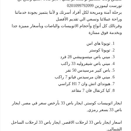
تورست ليموزين 0201099792099
برحلة آمنة ومريحة لكل أفراد أسرتك و لأننا بنتميز بجودة خدماتنا
وراحة عملائنا ونسعي الي تقديم الأفضل
وفرنالك كل أنواع وأحجام الاتوبيسات والباصات وبأسعار مميزة جدا
وبخدمة فوق ممتازة
تويوتا هاي اس
تويوتا كوستر
ميني باص ميتسوبيشي 28 فرد
ميني باص شيفروليه 33 راكب
باص كبير مرسيدس 50 نفر
ميني فان مرسيدس فيانو 7 راكب
هيونداي اتش وان H1 7 كراسي
كيا كرنفال فان 7 مقاعد
ايجار اتوبيسات كوستر, ايجار باص 33 بأرخص سعر في مصر, ايجار
باص 33 بسعر رمزي,
اسعار ايجار باص 33 لرحلات الاقصر, ايجار باص 33 لرحلات الساحل
الشمالي,