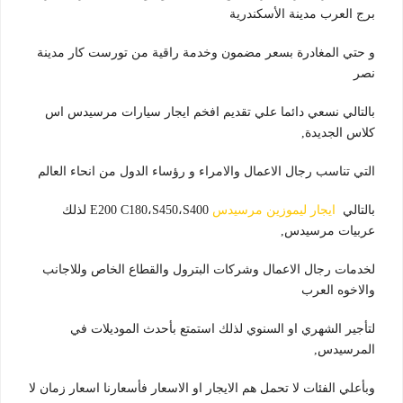
برج العرب مدينة الأسكندرية
و حتي المغادرة بسعر مضمون وخدمة راقية من تورست كار مدينة
نصر
بالتالي نسعي دائما علي تقديم افخم ايجار سيارات مرسيدس اس
كلاس الجديدة,
التي تناسب رجال الاعمال والامراء و رؤساء الدول من انحاء العالم
بالتالي
ايجار ليموزين مرسيدس
E200 C180،S450،S400 لذلك
عربيات مرسيدس,
لخدمات رجال الاعمال وشركات البترول والقطاع الخاص وللاجانب
والاخوه العرب
لتأجير الشهري او السنوي لذلك استمتع بأحدث الموديلات في
المرسيدس,
وبأعلي الفئات لا تحمل هم الايجار او الاسعار فأسعارنا اسعار زمان لا