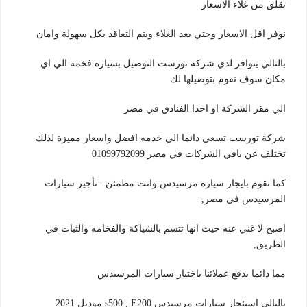
تقلق من غلاء الاسعار
نوفر اقل الاسعار وحتي بعد الغلاء ويتم التعاقد بكل سهولة وامان
بالتالي يتوافر لدي شركة تورست التوصيل بسيارة فخمة الي اي
مكان سوف نقوم بتوصيلها لك
الي مقر الشركة او احدا الفنادق في مصر
شركة تورست تسعي دائما الي خدمه افضل واسعار مميزة لذلك
تختلف عن باقي الشركات في مصر 01099792099
كما نقوم بايجار سيارة مرسيدس وانت مطمئن ..تأجير سيارات
المرسيدس في مصر,
اصبح لا غني عنه حيث انها تتسم بالشياكة والفخامه والثبات في
الطريق,
مما دائما يدفع عملائنا باختيار سيارات المرسيدس
بالتالي استئجار سيارات مرسيدس s500 , E200 موديل 2021