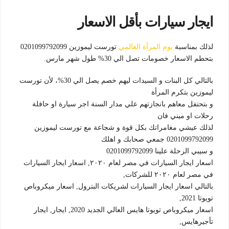
ايجار سيارات بأقل الاسعار
لذلك بمناسبة
يوم المرأة العالمي
تورست ليموزين 0201099792099
بتحطم الاسعار خصومات تصل الي 30% طول شهر مارس.
بالتالي كل البنات و السيدات ليهم خصم يصل الي 30%، لأن تورست
ليموزين بتكرم المرأة
و بتحتفل معاهم بانجازتهم علي مدار السنة اجر سيارة او حافلة
رحلات او ميني فان
لذلك عيشي مغامراتك بكل قوة و شجاعة مع تورست ليموزين
0201099792099 جمعي صحابك و اهلك
و سيبي الرحلة علينا 0201099792099
اسعار ايجار السيارات في مصر لعام ٢٠٢٠, اسعار ايجار السيارات
في مصر لعام ٢٠٢٠ للشركات,
بالتالي اسعار ايجار السيارات لشريكات البترول, اسعار ميكروباص
تويوتا 2021,
اسعار ميكروباص تويوتا هايس العالي الجديد 2020, ايجار, ايجار
تأجيرهايس,