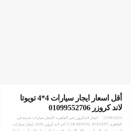
أقل اسعار ايجار سيارات 4*4 تويوتا
لاند كروزر 01099552706
21/08/2024
.ايجار لاندكروزر في القاهرة
,
#ايجار سيارات حديثة في
القاهرة
,
CAR RENTAL IN EGYPT
,
أجر لاند كروزر 2020
,
إيجار سيارات
ليموزين
,
اجر لاند كروزر باقل الاسعار
,
احدث ايجار سيارة لاند كروزر
,
ايجار