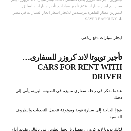
سيارات
,
ايجار سيارات 4*4
,
تأجير سيارات
,
تأجير سيارات بالسائق
,
ليموزين مطار القاهرة مرسيدس للايجار اسعار ايجار السيارات في مصر
SAYED BASIOUNY
ايجار سيارات دفع رباعي
تأجير تويوتا لاند كروزر للسفارى…
CARS FOR RENT WITH
DRIVER
عندما تفكر في رحلة سفاري مميزة في الطبيعة البرية، يأتي إلى
ذهنك
فورًا الحاجة إلى سيارة قوية وموثوقة تتحمل التحديات والظروف
القاسية.
لذلك تويوتا لاند كروزر، بفضل تاريخها الطويل في بالتالي تقديم أداء