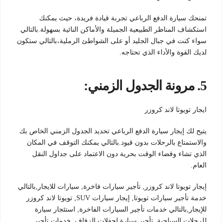
تمنحك سيارة الدفع الرباعي تجربة قيادة فريدة، حيث يمكنك
استكشاف المناظر الطبيعية الجميلة والأماكن النائية بسهولة.بالتالي
سواء كنت في جبال الجليد أو على الشواطئ الرملية،بالتالي ستكون
لديك القوة والأداء الذي تحتاجه.
5
.
مرونة الجدول الزمني:
ايجار تويوتا لاند كروزر
يتيح لك إيجار سيارة الدفع الرباعي تحديد الجدول الزمني الخاص بك
والاستمتاع بالرحلات بدون قيود.بالتالي يمكنك التوقف في المكان
الذي تشاء وقضاء الوقت بحرية دون الاعتماد على جداول النقل
العام.
إيجار تويوتا لاند كروزر, تأجير سيارات فاخرة, سيارات للايجار,بالتالي
خدمة تأجير سيارات تويوتا, إيجار سيارات SUV, تويوتا لاند كروزر
للإيجار,بالتالي خدمات تأجير السيارات الفاخرة, استئجار سيارة
للرحلات السياحية, تأجير سيارة لحفلات الزفاف, خدمات تأجير