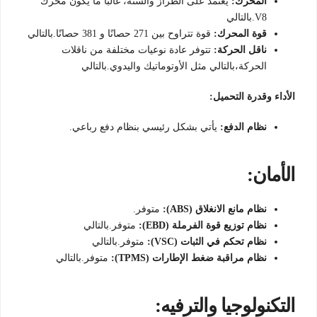
المحرك:
يعتمد على الطراز والسنة، غالباً ما يكون محرك
V8.بالتالي
قوة المحرك:
قوة تتراوح بين 271 حصانًا و 381 حصانًا.بالتالي
ناقل الحركة:
تتوفر عادة نوعيات مختلفة من ناقلات
الحركة،بالتالي مثل الأوتوماتيك واليدوي.بالتالي
الأداء وقدرة التحميل:
نظام الدفع:
يأتي بشكل رئيسي بنظام دفع رباعي.
الأمان:
نظام مانع الانغلاق (ABS):
متوفر.
نظام توزيع قوة الفرملة (EBD):
متوفر.بالتالي
نظام تحكم في الثبات (VSC):
متوفر.بالتالي
نظام مراقبة ضغط الإطارات (TPMS):
متوفر.بالتالي
التكنولوجيا والترفيه: