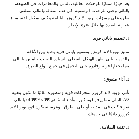
يعد خيارًا ممتازًا للرحلات العائلية،بالتالي والمغامرات في الطبيعة،
بالتالي وحتى للرحلات الرسمية. في هذه المقالة،بالتالي سنلقي
نظرة على مميزات تويوتا لاند كروزر اليابانية وكيف يمكنك الاستمتاع
بتجربة القيادة بها خلال فترة الإيجار.
1.
تصميم ياباني فريد:
تتميز تويوتا لاند كروزر بتصميم ياباني فريد يجمع بين الأناقة
والقوة.بالتالي يظهر الهيكل السفلي للسيارة الصلب والمتين،بالتالي
مما يجعلها قوية وقادرة على التحمل في جميع أنواع الطرق.
2.
أداء متفوق:
تأتي تويوتا لاند كروزر بمحركات قوية ومتطورة، غالبًا ما تكون بتقنية
V8،بالتالي مما يوفر قوة كبيرة وأداء استثنائي01099792099.بالتالي
سواء كنت في المدينة أو على الطرق الوعرة، ستكون قوة تويوتا لاند
كروزر دائمًا في خدمتك.
3.
تقنية السلامة: