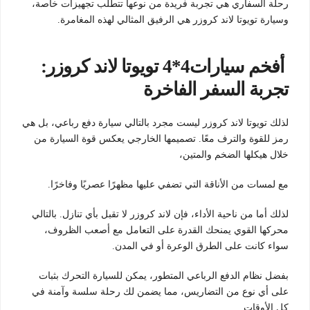
رحلة السفاري هي تجربة فريدة من نوعها تتطلب تجهيزات خاصة،
وسيارة تويوتا لاند كروزر هي الرفيق المثالي لهذه المغامرة.
أفخم سيارات4*4
تويوتا لاند كروزر:
تجربة السفر الفاخرة
لذلك تويوتا لاند كروزر ليست مجرد بالتالي سيارة دفع رباعي، بل هي
رمز للقوة والترف معًا. تصميمها الخارجي يعكس قوة السيارة من
خلال هيكلها الضخم والمتين،
مع لمسات من الأناقة التي تضفي عليها مظهرًا عصريًا وفاخرًا.
لذلك أما من ناحية الأداء، فإن لاند كروزر لا تقبل بأي تنازل. بالتالي
محركها القوي يمنحك القدرة على التعامل مع أصعب الظروف،
سواء كانت على الطرق الوعرة أو في المدن.
بفضل نظام الدفع الرباعي المتطور، يمكن للسيارة التحرك بثبات
على أي نوع من التضاريس، مما يضمن لك رحلة سلسة وآمنة في
كل الأوقات.