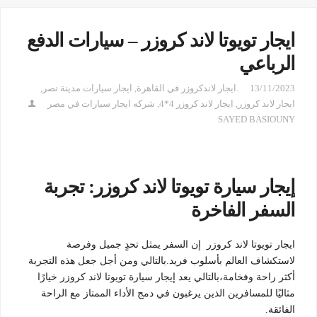
ايجار تويوتا لاند كروزر – سيارات الدفع
الرباعي
13/11/2023
.ايجار لاندكروزر في القاهرة
,
ايجار سيارات مدينة نصر
,
ايجار لاند كروزر
,
ايجار لاند كروزر 4*4
,
شركه ايجار سيارات في مصر
SAYED BASIOUNY
إيجار سيارة تويوتا لاند كروزر: تجربة
السفر الفاخرة
ايجار تويوتا لاند كروزر إن السفر يمثل تحدٍ جميل وفرصة
لاستكشاف العالم بأسلوب فريد.بالتالي ومن أجل جعل هذه التجربة
أكثر راحة وفخامة،بالتالي يعد إيجار سيارة تويوتا لاند كروزر خيارًا
مثاليًا للمسافرين الذين يرغبون في دمج الأداء الممتاز مع الراحة
الفائقة.