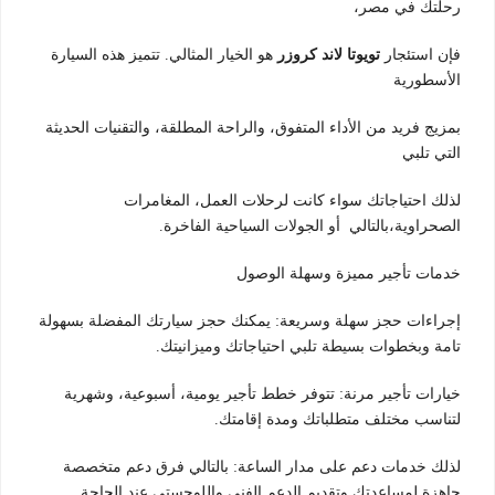
رحلتك في مصر،
فإن استئجار
تويوتا لاند كروزر
هو الخيار المثالي. تتميز هذه السيارة
الأسطورية
بمزيج فريد من الأداء المتفوق، والراحة المطلقة، والتقنيات الحديثة
التي تلبي
لذلك احتياجاتك سواء كانت لرحلات العمل، المغامرات
الصحراوية،بالتالي أو الجولات السياحية الفاخرة.
خدمات تأجير مميزة وسهلة الوصول
إجراءات حجز سهلة وسريعة: يمكنك حجز سيارتك المفضلة بسهولة
تامة وبخطوات بسيطة تلبي احتياجاتك وميزانيتك.
خيارات تأجير مرنة: تتوفر خطط تأجير يومية، أسبوعية، وشهرية
لتناسب مختلف متطلباتك ومدة إقامتك.
لذلك خدمات دعم على مدار الساعة: بالتالي فرق دعم متخصصة
جاهزة لمساعدتك وتقديم الدعم الفني واللوجستي عند الحاجة.