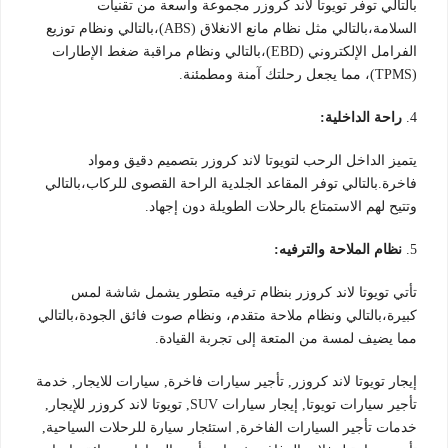
بالتالي توفر تويوتا لاند كروزر مجموعة واسعة من تقنيات
السلامة،بالتالي مثل نظام مانع الانغلاق (ABS)،بالتالي ونظام توزيع
الفرامل الإلكتروني (EBD)،بالتالي ونظام مراقبة ضغط الإطارات
(TPMS)، مما يجعل رحلتك آمنة ومطمئنة.
4.
راحة الداخلية:
يتميز الداخل الرحب لتويوتا لاند كروزر بتصميم دقيق ومواد
فاخرة.بالتالي توفر المقاعد الجلدية الراحة القصوى للركاب،بالتالي
وتتيح لهم الاستمتاع بالرحلات الطويلة دون إجهاد.
5.
نظام الملاحة والترفيه:
تأتي تويوتا لاند كروزر بنظام ترفيه متطور يشمل شاشة لمس
كبيرة،بالتالي ونظام ملاحة متقدم، ونظام صوت فائق الجودة،بالتالي
مما يضيف لمسة من المتعة إلى تجربة القيادة.
إيجار تويوتا لاند كروزر, تأجير سيارات فاخرة, سيارات للايجار, خدمة
تأجير سيارات تويوتا, إيجار سيارات SUV, تويوتا لاند كروزر للإيجار,
خدمات تأجير السيارات الفاخرة, استئجار سيارة للرحلات السياحية,