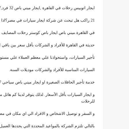
ايجار اتوبيس رحلات في القاهرة ,ايجار ميني باص 32 فرد,01011322557 ,ايجار ميني باص للرحلات ايجار باص كوستر
21 راكب هل تبحث عن شركة ايجار سيارات في مصر؟اذا وصلت الي هنا فأنت الان مع افضل مكتب تأجير سيارات
في القاهرة.ميني باص ايجار باص كوستر رحلات المصايف ل
حديثة في القاهرة للأفراد و الشركات بأقل سعر بين باقي ا
تأجير السيارات، واستحواذنا علي معظم العملاء علي مستوي
السيارات المناسبة للأفراد والشركات موديلات السنة.
خدمة تأجير الحافلات الصغيرة او ايجار ميني باص سياحي 01011322557 ,تقدمه لك شركة تورست للنقل السياحي
و ايجار السيارات بأقل الأسعار. لذلك يتوفر لدينا كم هائل 
للرحلات
و السفر و توصيل الاشخاص و الافراد الي اي مكان في مصر من ا
بالتالي تلتزم الشركة بالمواعيد المحددة التي يحددها ال