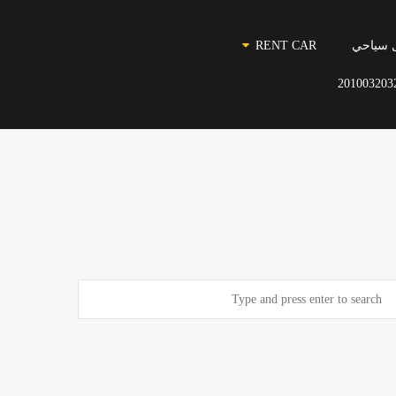
 سياحي
RENT CAR
201003203