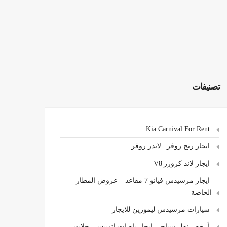
تصنيفات
Kia Carnival For Rent
ايجار رنج روڤر |لاندر روڤر
ايجار لاند كروزر|V8
ايجار مرسيدس فيانو 7 مقاعد – عروض المطار
الخاصة
سيارات مرسيدس ليموزين للايجار
،أرخص نقل سياحي ايجار باصات اتوبيس رحلات