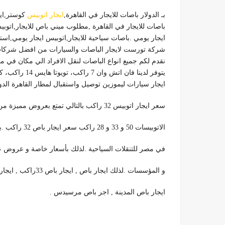
بـ الدولار باصات للايجار في القاهرة,
ايجار اتوبيس
كوستر,ايجار اتوبيس 
باصات للايجار
في القاهرة ,
مطلوب ميني باص للايجار,اتوبي
ايجار يومي .
باصات سياحية للايجار,اتوبيس ايجار يومي,
استئ
شركة تورست لايجار الباصات والسيارات من افضل شركات ا
نقدم لكم جميع انواع الباصات لنقل الافراد الي مكان في 
يتوفر لدينا فان اتش وان 7 راكب، تويوتا هايس 14 راكب، كوتسر 25 راكب، باصات 28 / 33 / 50 راكب. كما يتوفر لدينا
ايجار سيارات ليموزين توصيل واستقبال لمطار القاهرة الدو
سعر ايجار اتوبيس 32 راكب بالتالي تمتع بعروض مميزة من شركه تورست للنقل السياحي على أحدث موديلات
الاتوبيسات 50 و 33 و 28 راكب سعر ايجار باص 32 راكب .بالتالي تـأجير باص سياحي فاخر بجميع الكماليات و اقل الاسعار
في مصر للتنقلات السياحية .لذلك بأسعار خاصة و عروض على إيجار اتوبيس 33 راكب ل
و المؤسسات .لذلك ايجار باص , ايجار باص 33راكب , ايجار باص سابتكو , ايجار باص يومي , ايجار باص 33 راكب ,
ايجار باص المدينة , اجر باص مرسيدس .