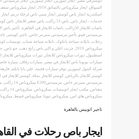
كوسترفي مصر
,
ايجار لموزين
,
ايجار ليموزين
,
ايجار مرسيدس S450
السواق
,
ايجار ميكروباص بالسائق 2018
,
ايجار ميكروباص سقف
اسكندرية ايجار باص كوستر
,
ايجار ميني باص لرحلة دريم
,
ايجار 
خدمات - ايجار باص
,
باص 33 راكب
,
باص صغير للايجار
,
باص كوس
باصات للايجار 50راكب
,
باصات للايجار في القاهره
,
تأجير باص VİP مرسيدس
مرسيدس فيتو
,
تأجير مرسيدس سبرنتر خاص
,
تاجير كوستر
,
تاج
رحلات
,
تايلاند سياحة بانكوك
,
تايلاند سياحة شباب
,
توبيسات كوست
ميكروباص 2019
,
جربت اغلي و اكبر باص رايح دهب
,
جو باص
,
حتى 
اسطنبول
,
دورات ميكروباص للايجار
,
دورات ميكروباص للايجار 2020
سيارات تويوتا باص للايجار في مصر
,
سيارات زفاف
,
سيارة خاص
شركة البتول ليموزين توفر سيارات فخمة
,
علي بابا تايلند
,
فارهة
كوستر للايجار بالرياض
,
كوستر للايجار بمكة
,
كوستر للايجار في ا
مرسيدس سبرنتر خاص
,
مرسيدسE200 ميكروباص 14 راكب
,
م
مقناص
,
مكتب ايجار اتوبيسات
,
ميكروباص
,
ميكروباص 14 راكب موديل 2016 تقسيط
ميكروباص هاي اس
,
ميكروباص تيوتا
,
ميكروباص قسط
,
ميكروبا
تاجير اتوبيس بالقاهرة
ايجار باص رحلات في القاه