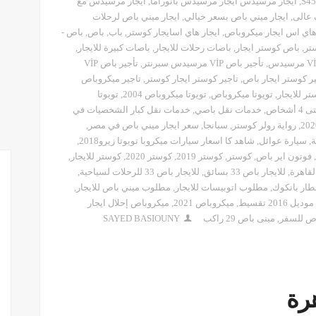
,
ايجار مرسيدس ايجار مرسيدس بانوراما
,
ايجار مرسيدس مع
 عالى
,
ايجار ميني باص بسعر خيالي
,
ايجار ميني باص لرحلات
هاي اس ايجار ميكروباص
,
ايجار هاي اسايجار كوستر
,
باب
,
باص
,
باص -
تر
,
باص كوستر ايجار
,
باصات رحلات للايجار
,
باصات كبيرة للايجار
,
,
تأجير باص VİP مرسيدس سبرنتر
,
تأجير باص VİP
ير كوستر ايجار باص
,
تاجير كوستر ايجار كوستر
,
تاجير ميكروباص
ر للايجار
,
تويوتا ميكروباص
,
تويوتا ميكروباص 2004
,
تويوتا
4 أشخاص
,
خدمات نقل باصي
,
خدمات نقل كبار الشخصيات في
,
رواية رولر كوستر
,
سبانجا
,
سعر ايجار ميني باص في مصر
,
ة
,
سيارة عوائل
,
شاهد كا اسعار سيارات ميكروبا تويوتا زيرو2018
,
,
فوتون اير باص
,
كوستر
,
كوستر 2019
,
كوستر 2020
,
كوستر للايجار
,
لقاهرة
,
للايجار باص 33 بسائق
,
للايجار باص 33 للرحلات لسياحية
,
طار بانكوك
,
مطلوب اتوبيسات للايجار
,
مطلوب ميني باص للايجار
,
,
ميكروباص 2021
,
ميكروباص إحلال ايجار
ص للسفر
,
مينى باص 29 راكب
SAYED BASIOUNY
رة