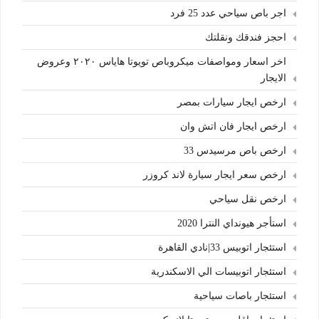
اجر باص سياحي عدد 25 فرد
احجز فندقك ونقلتك
اخر اسعار ومواصفات ميكروباص تويوتا هاياس ٢٠٢٠ وعروض
الايجار
ارخص ايجار سيارات بمصر
ارخص ايجار فان اتش وان
ارخص باص مرسيدس 33
ارخص سعر ايجار سيارة لاند كروزر
ارخص نقل سياحي
استأجر هيونداي النترا 2020
استئجار اتوبيس 33|نادي القاهرة
استئجار اتوبيسات الي الاسكندرية
استئجار باصات سياحية