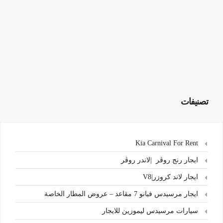
تصنيفات
Kia Carnival For Rent
ايجار رنج روڤر |لاندر روڤر
ايجار لاند كروزر|V8
ايجار مرسيدس فيانو 7 مقاعد – عروض المطار الخاصة
سيارات مرسيدس ليموزين للايجار