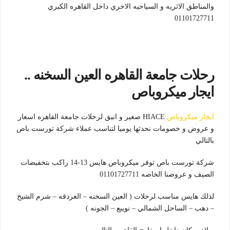
والمناطق الاثريه و السياحيه الاخري داخل القاهره الكبري
01101727711
رحلات جامعة القاهره العين السخنه ..
ايجار ميكروباص
ايجار ميكروباص
HIACE صغير و انيق لرحلات جامعة القاهره اسعار
و عروض و خصومات نحدثها يوميا لتناسب عملاء شركة تورست باص
بالتالي
شركة تورست باص توفر ميكروباص هايس 13-14 راكب بتخفيضات
الصيف و عروضنا الخاصه 01101727711
لذلك هايس مناسب لرحلات ( العين السخنه – الغردقه – شرم الشيخ
– دهب – الساحل الشمالي – نويبع – الجونه )