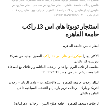
هايس رحلات جامعة القاهره
,
ايجار ميكروباص سياحي
,
ايجار ميكروباص
هايس
,
ايجار هايس لرحلات جامعة القاهره
,
للايجار تويوتا هايس رحلات
الجامعات
SAYED BASIOUNY
استئجار تويوتا هاي اس 13 راكب
جامعة القاهره
ايجار هايس جامعة القاهره
الاكثر ايجارا
ميكروباص هاي اس 13 راكب
المميز الجديد من شركة
تورست كار بالتالي
مناسب لرحلات اليوم الواحد و الرحلات العائليه و رحلاتك مع اصدقاء
الجامعه بارخص عر في مصر 01101727711
لذلك رحلات جامعة القاهره الي (الاسكندريه – وادي الريان – رحلات
افريكانو بارك – رحلات دريم بارك ) و التنقلات السياحيه داخل
القاهره بالتالي
لرحلات (متحف القاهره – قلعة صلاح الدين – رحلات الاهرامات)