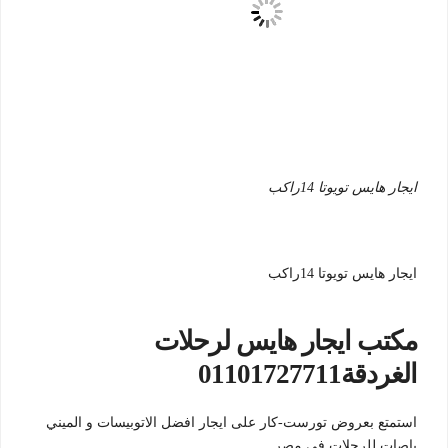
ايجار هايس تويوتا 14راكب
ايجار هايس تويوتا 14راكب
مكتب ايجار هايس لرحلات
الغردقة01101727711
استمتع بعروض تورست-كار على ايجار افضل الاتوبيسات و الميني
باصات للرحلات في مصر .