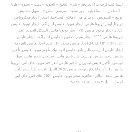
اينما كنت لرحلات ( الغردقة – شرم الشيخ – الجونة – دهب – سيوة – طابا
- الساحل – اسماعيلية – بور سعيد – مرسي مطروح – سهل حشيش –
نويبع – السويس .. وغيرها من الاماكن السياحية
,
اسعار ايجار ميكروباص
تويوتا
,
ايجار تويوتا هايس
,
ايجار تويوتا هايس 14 راكب
,
ايجار تويوتا هايس
2021
,
ايجار تويوتا هايس VIP
,
ايجار تويوتا هايس الشكل الجديد
,
ايجار
تيويوتا هايس 2022
,
ايجار سيارات تويوتا هايس 14 راكب
,
ايجار هايس
2021 FULL OPTION
,
ايجار هايس تويوتا 14راكب
,
ايجار هايس للغردقة
,
ايجار هايس لمرسى غلم
,
باص هايس اتوماتيك
,
تأجير تويوتا هايس
,
تأجير
هايس
,
تأجير هايس تورست كار
,
تأجير هايس سياحي
,
تأجير هايس فول
اوبشن
,
تأجير هايس ليموزين
,
تاجير هايس للغردقة
,
تويوتا هاى اس
,
تويوتا
هايس 13 راكب للايجار
,
تويوتا هايس 2020 الجيل الجديد كلياً
,
سعر تاجير
هايس سقف عالي القاهرة
,
سعر تويوتا هايس 2021
,
هاى اس
,
هاى اس
للايجار
SAYED BASIOUNY