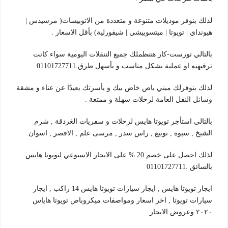
لذلك بنوفر موديلات متنوعة و متعددة من الاتوبيسات( مرسيدس |
هيونداي | تويوتا | ميتسوبيشي | شيفورلية) بأقل الاسعار .
بالتالي تورست-كار هتنظملك جميع التنقلات اليومية سواء كانت
ترفيهيه او عملية بشكل مناسب و بأسهل طرق.01101727711
لذلك بنوفرلك ميني باص خاص بيك و بأسرتك بعيدًا عن عناء و مشقة
وسائل النقل العامة لرحلات سهلة و ممتعة .
بالتالي استأجر تويوتا هايس لرحلات و سفريات الغردقة , شرم
الشيخ , سيوة , نويبع , راس سدر , مرسى علم , الاقصر , اسوان.
لذلك احصل على خصم 20 % على الايجار الاسبوعي لتويوتا هايس
بالسائق .01101727711
ايجار تويوتا هايس , ايجار سيارات تويوتا هايس 14 راكب , ايجار
سيارات تويوتا , اخر اسعار ومواصفات ميكروباص تويوتا هاياس
٢٠٢٠ وعروض الايجار.