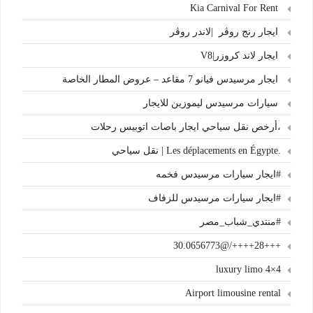
Kia Carnival For Rent
ايجار رنج روڤر |لاندر روڤر
ايجار لاند كروزر|V8
ايجار مرسيدس فيانو 7 مقاعد – عروض المطار الخاصة
سيارات مرسيدس ليموزين للايجار
،أرخص نقل سياحي ايجار باصات اتوبيس رحلات
.Les déplacements en Égypte | نقل سياحي
#ايجار سيارات مرسيدس فخمه
#ايجار سيارات مرسيدس للزفاف
#منتدي_شباب_مصر
+++28++++/@30.0656773
4×4 luxury limo
Airport limousine rental