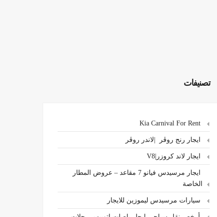
تصنيفات
Kia Carnival For Rent
ايجار رنج روڤر |لاندر روڤر
ايجار لاند كروزر|V8
ايجار مرسيدس فيانو 7 مقاعد – عروض المطار
الخاصة
سيارات مرسيدس ليموزين للايجار
،أرخص نقل سياحي ايجار باصات اتوبيس رحلات