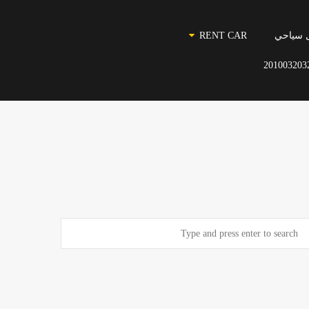
 سياحي
RENT CAR
201003203