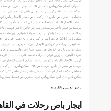
كوسترفي مصر
,
ايجار لموزين
,
ايجار ليموزين
,
ايجار مرسيدس S450
السواق
,
ايجار ميكروباص بالسائق 2018
,
ايجار ميكروباص سقف
اسكندرية ايجار باص كوستر
,
ايجار ميني باص لرحلة دريم
,
ايجار 
خدمات - ايجار باص
,
باص 33 راكب
,
باص صغير للايجار
,
باص كوس
باصات للايجار 50راكب
,
باصات للايجار في القاهره
,
تأجير باص VİP مرسيدس
مرسيدس فيتو
,
تأجير مرسيدس سبرنتر خاص
,
تاجير كوستر
,
تاج
رحلات
,
تايلاند سياحة بانكوك
,
تايلاند سياحة شباب
,
توبيسات كوست
ميكروباص 2019
,
جربت اغلي و اكبر باص رايح دهب
,
جو باص
,
حتى 
اسطنبول
,
دورات ميكروباص للايجار
,
دورات ميكروباص للايجار 2020
سيارات تويوتا باص للايجار في مصر
,
سيارات زفاف
,
سيارة خاص
شركة البتول ليموزين توفر سيارات فخمة
,
علي بابا تايلند
,
فارهة
كوستر للايجار بالرياض
,
كوستر للايجار بمكة
,
كوستر للايجار في ا
مرسيدس سبرنتر خاص
,
مرسيدسE200 ميكروباص 14 راكب
,
م
مقناص
,
مكتب ايجار اتوبيسات
,
ميكروباص
,
ميكروباص 14 راكب موديل 2016 تقسيط
ميكروباص هاي اس
,
ميكروباص تيوتا
,
ميكروباص قسط
,
ميكروبا
تاجير اتوبيس بالقاهرة
ايجار باص رحلات في القاه