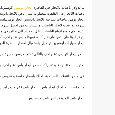
بـ الدولار باصات للايجار في القاهرة,
ايجار اتوبيس
كوستر,ايجار اتوبيس 
باصات للايجار
في القاهرة ,
مطلوب ميني باص للايجار,اتوبي
ايجار يومي .
باصات سياحية للايجار,اتوبيس ايجار يومي,
استئ
شركة تورست لايجار الباصات والسيارات من افضل شركات ا
نقدم لكم جميع انواع الباصات لنقل الافراد الي مكان في 
يتوفر لدينا فان اتش وان 7 راكب، تويوتا هايس 14 راكب، كوتسر 25 راكب، باصات 28 / 33 / 50 راكب. كما يتوفر لدينا
ايجار سيارات ليموزين توصيل واستقبال لمطار القاهرة الدو
سعر ايجار اتوبيس 32 راكب بالتالي تمتع بعروض مميزة من شركه تورست للنقل السياحي على أحدث موديلات
الاتوبيسات 50 و 33 و 28 راكب سعر ايجار باص 32 راكب .بالتالي تـأجير باص سياحي فاخر بجميع الكماليات و اقل الاسعار
في مصر للتنقلات السياحية .لذلك بأسعار خاصة و عروض على إيجار اتوبيس 33 راكب ل
و المؤسسات .لذلك ايجار باص , ايجار باص 33راكب , ايجار باص سابتكو , ايجار باص يومي , ايجار باص 33 راكب ,
ايجار باص المدينة , اجر باص مرسيدس .