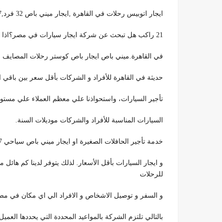
ايجار اتوبيس رحلات في القاهرة ,ايجار ميني باص 32 فرد,01011322557 ,ايجار ميني باص للرحلات ايجار باص كوستر
21 راكب هل تبحث عن شركة ايجار سيارات في مصر؟اذا وصلت الي هنا فأنت الان مع افضل مكتب تأجير سيارات
في القاهرة.ميني باص ايجار باص كوستر رحلات المصايف ل
حديثة في القاهرة للأفراد و الشركات بأقل سعر بين باقي ا
تأجير السيارات، واستحواذنا علي معظم العملاء علي مستوي
السيارات المناسبة للأفراد والشركات موديلات السنة.
خدمة تأجير الحافلات الصغيرة او ايجار ميني باص سياحي 01011322557 ,تقدمه لك شركة تورست للنقل السياحي
و ايجار السيارات بأقل الأسعار. لذلك يتوفر لدينا كم هائل 
للرحلات
و السفر و توصيل الاشخاص و الافراد الي اي مكان في مصر من ا
بالتالي تلتزم الشركة بالمواعيد المحددة التي يحددها ال