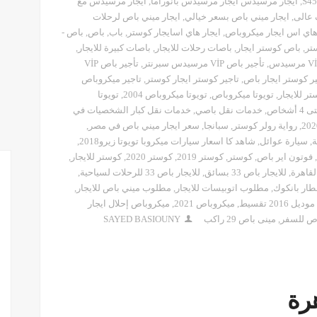
,
ايجار مرسيدس ايجار مرسيدس بانوراما
,
ايجار مرسيدس مع
 عالى
,
ايجار ميني باص بسعر خيالي
,
ايجار ميني باص لرحلات
هاي اس ايجار ميكروباص
,
ايجار هاي اسايجار كوستر
,
باب
,
باص
,
باص -
تر
,
باص كوستر ايجار
,
باصات رحلات للايجار
,
باصات كبيرة للايجار
,
,
تأجير باص VİP مرسيدس سبرنتر
,
تأجير باص VİP
ير كوستر ايجار باص
,
تاجير كوستر ايجار كوستر
,
تاجير ميكروباص
ر للايجار
,
تويوتا ميكروباص
,
تويوتا ميكروباص 2004
,
تويوتا
4 أشخاص
,
خدمات نقل باصي
,
خدمات نقل كبار الشخصيات في
,
رواية رولر كوستر
,
سبانجا
,
سعر ايجار ميني باص في مصر
,
ة
,
سيارة عوائل
,
شاهد كا اسعار سيارات ميكروبا تويوتا زيرو2018
,
,
فوتون اير باص
,
كوستر
,
كوستر 2019
,
كوستر 2020
,
كوستر للايجار
,
لقاهرة
,
للايجار باص 33 بسائق
,
للايجار باص 33 للرحلات لسياحية
,
طار بانكوك
,
مطلوب اتوبيسات للايجار
,
مطلوب ميني باص للايجار
,
,
ميكروباص 2021
,
ميكروباص إحلال ايجار
ص للسفر
,
مينى باص 29 راكب
SAYED BASIOUNY
رة