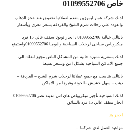
خاص 01099552706
لذلك شركة عمار ليموزين بتقدم لعملائها تخفيض عند حجز الذهاب
والعودة علي رحلات شرم الشيخ والغردقة بسعر مغري وبأسعار
بالتالي خيالية 01099552706 ، ايجار تويوتا سقف عالي 15 فرد
ميكروباص سياحي لرحلات السياحية واليوميا 01099552706واستمتع
لذلك بسفرية مميزة خاليه من المشاكل الباص مجهز لنقلك الي
جميع الاماكن السياحية بشكل امن وبسعر بسيط
بالتالي يتناسب مع جميع عملائنا لرحلات شرم الشيخ – الغردقة –
دهب – سهل حشيش –الجونة وغيرها من الاماكن
لذلك السياحية تأجير ميكروباص هاي اس مدينة نصر 01099552706
ايجار سقف عالي 15 فرد بالسائق
احجز هنا
مواعيد العمل لدي شركتنا :-