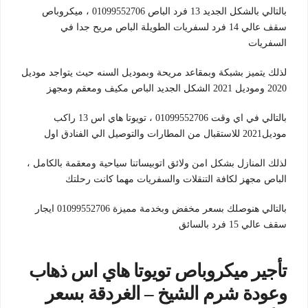
بالتالي بالشكل الجديد 13 فرد الباص 01099552706 ، ميكروباص
سقف عالي 14 فرد لسفريات الطويلة الباص مريح جدا في
السفريات
لذلك يتميز بشبكة وبمقاعد مريحة وبموديل السنه حيث يتواجد موديل
2020 وموديل 2021 الشكل الجديد الباص مكيف ومعقم ومجهز
بالتالي في اي وقت 01099552706 ، تويوتا هاي اس 13 راكب
موديل2021 للاستقبال من المطارات والتوصيل الي الفنادق اول
لذلك المنازل بشكل امن ولائق اتوبيساتنا سياحية ومعقمة بالكامل ،
الباص مجهز لكافة التنقلات والسفريات مهما كانت رحلتك
بالتالي هنوصلك بسعر مخفض وبخدمة مميزة 01099552706 ايجار
سقف عالي 15 فرد بالسائق
تأجير ميكروباص تويوتا هاي اس ذهاب
وعودة شرم الشيخ – الغردقة بسعر