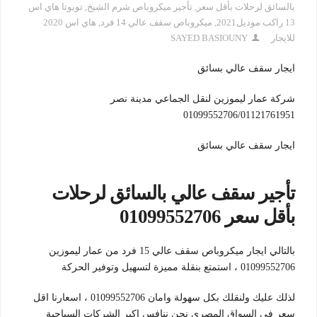
بالسائق لرحلات بأقل سعر
,
تأجير ميكروباص شرم الشيخ
,
تويوتا هاي اس
13 راكب موديل2021
,
ميكروباص سقف عالي 14 فرد
,
هاي اس 2020
للايجار
SAYED BASIOUNY
ايجار سقف عالي بسائق
شركة عمار ليموزين لنقل الجماعي مدينة نصر
01099552706/01121761951
ايجار سقف عالي بسائق
تأجير سقف عالي بالسائق لرحلات
بأقل سعر 01099552706
بالتالي ايجار ميكروباص سقف عالي 15 فرد من عمار ليموزين
01099552706 ، استمتع بنقلة مميزة لتسهيل وتوفير الحركة
لذلك عليك ولنقلك بكل سهولة وامان 01099552706 ، اسعارنا اقل
سعر في السواق المصري نحن ننافس اكبر الشركات السياحية