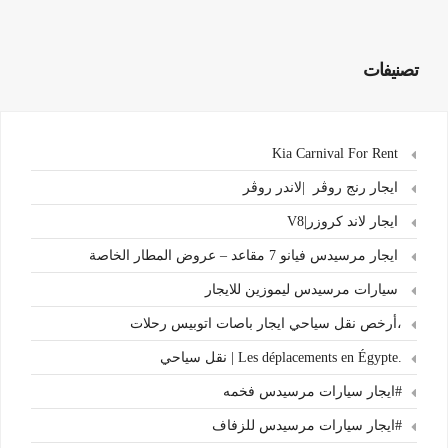
تصنيفات
Kia Carnival For Rent
ايجار رنج روڤر |لاندر روڤر
ايجار لاند كروزر|V8
ايجار مرسيدس فيانو 7 مقاعد – عروض المطار الخاصة
سيارات مرسيدس ليموزين للايجار
،أرخص نقل سياحي ايجار باصات اتوبيس رحلات
.Les déplacements en Égypte | نقل سياحي
#ايجار سيارات مرسيدس فخمه
#ايجار سيارات مرسيدس للزفاف