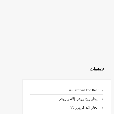
تصنيفات
Kia Carnival For Rent
ايجار رنج روڤر |لاندر روڤر
ايجار لاند كروزر|V8