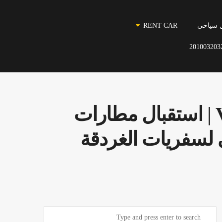
 سياحي
RENT CAR
201003203
ايجار هاي اس| خدمات ليموزين VIP 01099552706 | استقبال مطارات
 لسفريات الغردقة