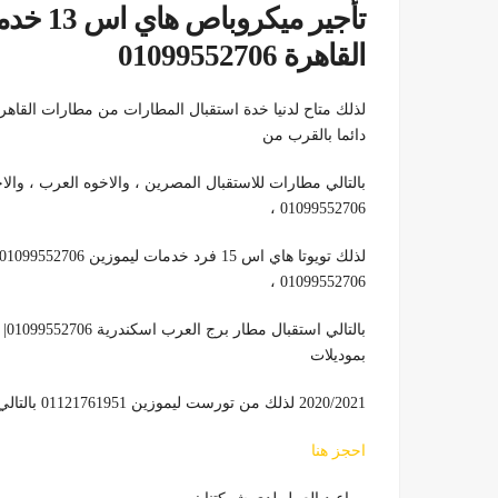
تأجير م
القاهرة 01099552706
دائما بالقرب من
بالتالي مطارات للاستقبال المصرين ، والاخوه العرب ، وال
01099552706 ،
01099552706 ،
بموديلات
2020/2021 لذلك من تورست ليموزين 01121761951 بالتالي
احجز هنا