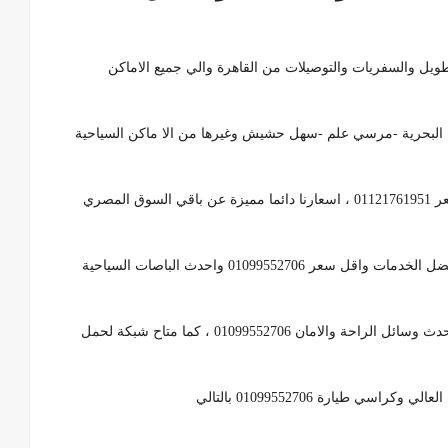
01 لرحلات الطويل والسفريات والتوصيلات من القاهرة والي جميع الاماكن
 البحرية -مرسي علم -سهل حشيش وغيرها من الا ماكن السياحية
بالتالي استمتع بنقلة امنة ومميزة وبسعر مميز وبأرخص سعر 01121761951 ، اسعارنا دائما مميزة عن باقي السوق المصري
لذلك والسعر والخدمة 01099552706 ، نحن نتميز بتقديم افضل الخدمات واقل سعر 01099552706 واحدث الباصات السياحية
بالتالي من تورست كار الباصات مكيفة ومعقمة ومزودة باحدث وسائل الراحة والامان 01099552706 ، كما متاح شبكة لحمل