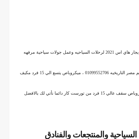
بالتالي ميكروباص تويوتا هاي اس 15 فرد 01099552706 ، ايجار هاي اس 2021 لرحلات السياحيه وعمل جولات سياحية مرفهه
لذلك استمتع بزيارة الاماكن السياحية في مصر وزيارة معالم مصر التاريخيه 01099552706 ، ميكروباص يتسع الي 15 فرد مكيف
بالتالي وسائل الراحة والترفيه ومعقم 01099552706 ، ميكروباص سقف عالي 15 فرد من تورست كار دائما نأتي لك بالافضل
لسياحية والمنتجعات والفنادق