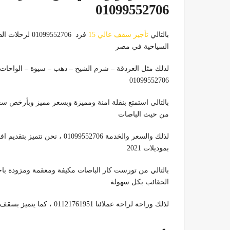
01099552706
بالتالي
تأجير سقف عالي 15
فرد 099552706
السياحية في مصر
لذلك مثل الغردقة – شرم الشيخ – دهب – سيوة – الواحات
01099552706
من حيث الباصات
بموديلات 2021
الحقائب بكل سهولة
لذلك وراحة لراحة عملائنا 01121761951 ، كما يتميز بسقف العالي وكراسي طيارة 01099552706 بالتالي