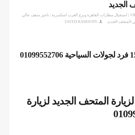
 الجديد
ايجار هاي اس| خدمات ليموزين VIP 01099552706 | استقبال مطارات القاهرة وبرج العرب اسكندرية | تاجير سقف عالي
-المتحف-الجديد
SAYED BASIOUNY
تأجير ميكروباص تويوتا هاي اس 15 فرد لجولات السياحية 01099552706
يجار تويوتا هاي اس 2021 لزيارة المتحف الجديد لزيارة