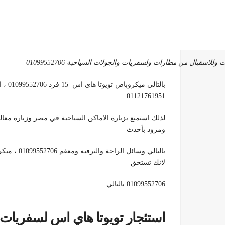
01121761951
ومزود بأحدث
لانك تستحق
01099552706 بالتالي
استئجار تويوتا هاي اس لسفريات ا