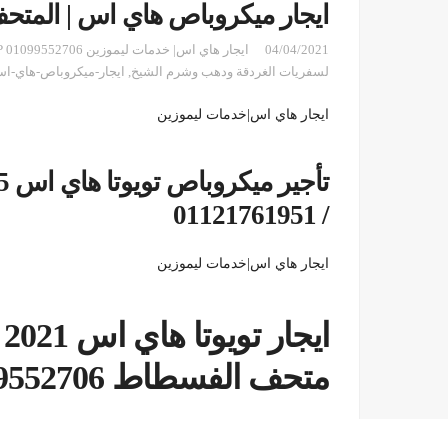
ايجار ميكروباص هاي اس | المتحف
04/04/2021
لسفريات الغردقة ودهب وشرم الشيخ
,
ايجار-ميكروباص-هاي-اس
ايجار هاي اس|خدمات ليموزين
/ 01121761951
ايجار هاي اس|خدمات ليموزين
ا
متحف الفسطاط 01099552706