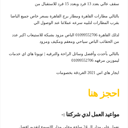
سقف عالي بعدد 13 فرد وبعدد 15 فرد للاستقبال من
بالتالي مطارات القاهرة ومطار برج القاهرة بسعر خاص جميع الباصا
بقرب المطارات لتلبيه سرعه عملائنا عند الوصول الي
لذلك القاهرة 01099552706 الباص مزود بشبكة للاستيعاب اكبر عدد
من الحقائب الباص سياحي ومعقم ومكيف ومزود
بالتالي بأحدث وأفضل وسائل الراحة والترفيه | تويوتا هاي اي خدمات
ليموزين مرفهه 01099552706
ايجار هاي اس 2021 الغردقة بخصومات
احجز هنا
مواعيد العمل لدي شركتنا :-
نعمل علي مدار ال 24 ساعة وعلي مدار الاسبوع لتقديم افضل