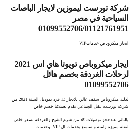
شركة تورست ليموزين لايجار الباصات
السياحية في مصر
01099552706/01121761951
ايجار ميكروباص خدماتVIP
ايجار ميكروباص تويوتا هاي اس 2021
لرحلات الغردقة بخصم هائل
01099552706
لذلك ميكروباص سقف عالي للايجار 13 فرد بموديل السنة 2021 من
شركة تورست لنقل الجماعي نقدم لعملائنا خصم خاص
بالتالي عندحجز توصيلات كلا من شرم الشيخ والغردقة بسعر خاص
لنقلة مميزة وامنة واستمتع بخدمات ال VIP وخدمات