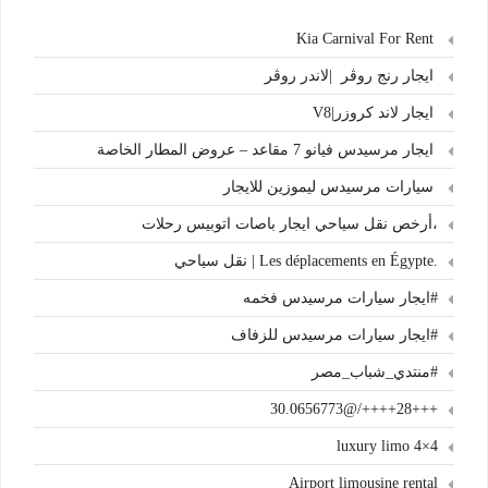
Kia Carnival For Rent
ايجار رنج روڤر |لاندر روڤر
ايجار لاند كروزر|V8
ايجار مرسيدس فيانو 7 مقاعد – عروض المطار الخاصة
سيارات مرسيدس ليموزين للايجار
،أرخص نقل سياحي ايجار باصات اتوبيس رحلات
.Les déplacements en Égypte | نقل سياحي
#ايجار سيارات مرسيدس فخمه
#ايجار سيارات مرسيدس للزفاف
#منتدي_شباب_مصر
+++28++++/@30.0656773
4×4 luxury limo
Airport limousine rental