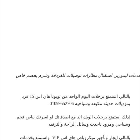
تأجير ميكروباص تويوتا هاي اس سقف عالي 15 و 13 فرد خدمات ليموزين استقبال مطارات توصيلات للغردقة وشرم بخصم خاص
بالتالي استمتع برحلات اليوم الواحد من تويوتا هاي اس 15 فرد
بموديلات حديثة مكيفة وسياحية 01099552706
لذلك استمتع برحلات الويك اند مع اصدقائك او اسرتك بباص فخم
وسياحي ومزود باحدث وسائل الراحة والترفيه
بالتالي ايجار وتأجير ميكروباص هاي اس VIP واستمتع بخدمات