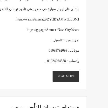
بالتالي فان ايجار سيارة في مصر يعني تاجير توسان الفاخرة بشكلها ال
https://wa.me/message/ZYQBYAMW3LEBM1
https://g.page/Ammar-Nasr-City?share
لمزيد من التفاصيل |
موبايل : 01099792099
واتساب : 01024264558 .
READ MORE
هيونداى توسان للتأجير بمصر