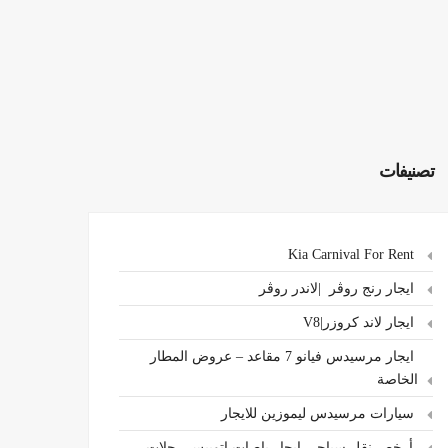
تصنيفات
Kia Carnival For Rent
ايجار رنج روڤر |لاندر روڤر
ايجار لاند كروزر|V8
ايجار مرسيدس فيانو 7 مقاعد – عروض المطار
الخاصة
سيارات مرسيدس ليموزين للايجار
،أرخص نقل سياحي ايجار باصات اتوبيس رحلات