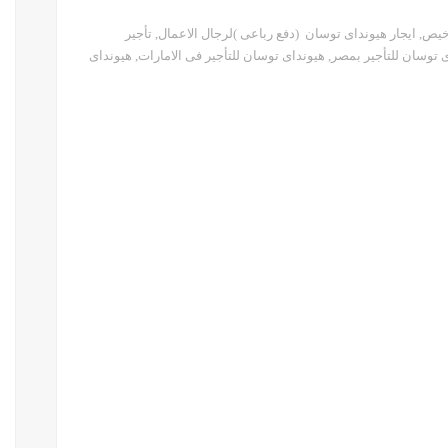
رخيص
,
ايجار هيونداى توسان (دفع رباعى )لرجال الاعمال
,
تأجير
 توسان للتأجير بمصر
,
هيونداى توسان للتأجير فى الامارات
,
هيونداى