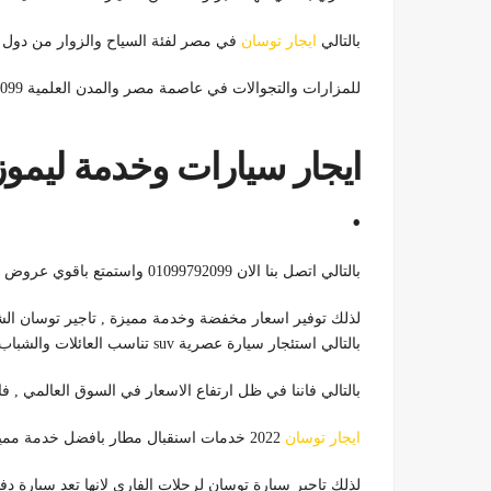
بالتالي
ايجار توسان
في مصر لفئة السياح والزوار من دول ا
للمزارات والتجوالات في عاصمة مصر والمدن العلمية 01099792099 .
.
بالتالي اتصل بنا الان 01099792099 واستمتع باقوي عروض ايجار السيارات المرموقه باسعار مثالية
لذلك توفير اسعار مخفضة وخدمة مميزة , تاجير توسان ال
بالتالي استئجار سيارة عصرية suv تناسب العائلات والشباب 01099792099
بالتالي فاننا في ظل ارتفاع الاسعار في السوق العالمي , 
ايجار توسان
2022 خدمات اسنقبال مطار بافضل خدمة مميزة 01099792099
لذلك تاجير سيارة توسان لرحلات الفاري لانها تعد سيارة د