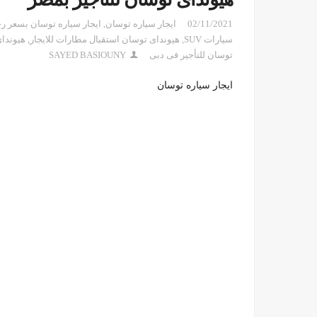
02/11/2021
ايجار سياره توسان
,
ايجار سياره توسان بسعر 
سيارات SUV
,
هيونداى توسان استقبال مطارات للايجار
,
هيونداى
توسان للتأجير فى دبى
SAYED BASIOUNY
ايجار سياره توسان