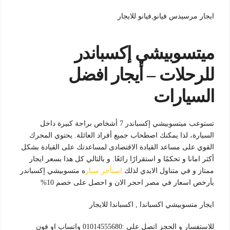
ايجار مرسيدس فيانو,فيانو للايجار
ميتسوبيشي إكسباندر
للرحلات – أيجار افضل
السيارات
تستوعب ميتسوبيشي إكسباندر 7 أشخاص براحة كبيرة داخل
السيارة، لذا يمكنك اصطحاب جميع أفراد العائلة. يحتوي المحرك
القوي على مساعد القيادة الاقتصادى لمساعدتك على القيادة بشكل
أكثر امانا و تحكمًا و استقرارًا رائعًا. و بالتالي كل هذا بسعر ايجار
ممتاز و في متناول الايدي لذلك
استأجر سيار
ه متسوبيشي إكسباندر
بأرخص اسعار في مصر احجر الان و احصل على خصم 10%
ايجار متسوبيشي اكسباندا , اكسباندا للايجار
للاستفسار و الحجز اتصل على :01014555680 واتساب او فون