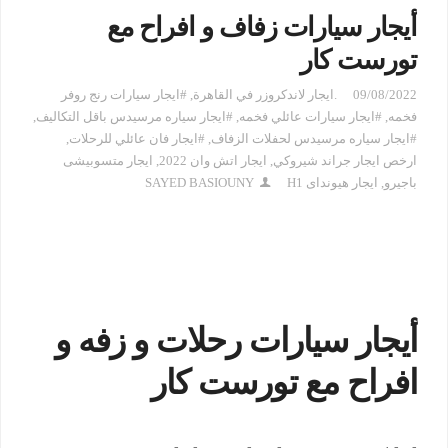
أيجار سيارات زفاف و افراح مع
تورست كار
09/08/2022
.ايجار لاندكروزر في القاهرة
,
#ايجار سيارات رنج روفر
فخمه
,
#ايجار سيارات عائلي فخمه
,
#ايجار سياره مرسيدس باقل التكاليف
,
#ايجار سياره مرسيدس لحفلات الزفاف
,
#ايجار فان عائلي للرحلات
,
ارخص ايجار جراند شيروكي
,
ايجار اتش وان 2022
,
ايجار متسوبيشى
باجيرو
,
ايجار هيونداى H1
SAYED BASIOUNY
أيجار سيارات رحلات و زفه و
افراح مع تورست كار