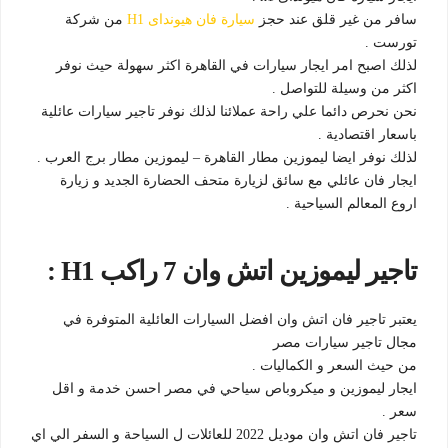
سافر من غير قلق عند حجز
سيارة فان هيونداى H1
من شركة
تورست .
لذلك اصبح امر ايجار سيارات في القاهرة اكثر سهولة حيث نوفر
اكثر من وسيلة للتواصل .
نحن نحرص دائما علي راحة عملائنا لذلك نوفر تاجير سيارات عائلية
باسعار اقتصادية .
لذلك نوفر ايضا ليموزين مطار القاهرة – ليموزين مطار برج العرب .
ايجار فان عائلي مع سائق لزيارة متحف الحضارة الجديد و زيارة
اروع المعالم السياحية .
تاجير ليموزين اتش وان 7 راكب H1 :
يعتبر تاجير فان اتش وان افضل السيارات العائلية المتوفرة في
مجال تاجير سيارات مصر
من حيث السعر و الكماليات .
ايجار ليموزين و ميكروباص سياحي في مصر احسن خدمة و اقل
سعر .
تاجير فان اتش وان موديل 2022 للعائلات ل السياحة و السفر الي اي