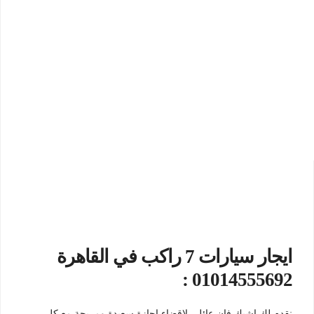
ايجار سيارات 7 راكب في القاهرة
01014555692 :
نقدم لك اشيك فان عائلي لاقضاء اجازة سعيدة ومريحة مع كل