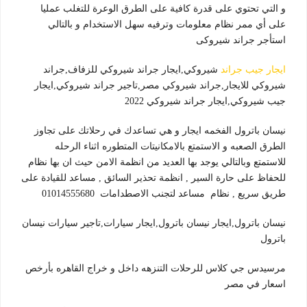
و التي تحتوي على
قدرة كافية على الطرق الوعرة للتغلب عمليا
على أي ممر نظام معلومات وترفيه سهل الاستخدام و بالتالي
استأجر جراند شيروكى
ايجار جيب جراند
شيروكي,ايجار جراند شيروكي للزفاف,جراند
شيروكي للايجار,جراند شيروكي مصر,تاجير جراند شيروكي,ايجار
جيب شيروكي,ايجار جراند شيروكي 2022
نيسان باترو
ل الفخمه ايجار و هي تساعدك في رحلاتك
على تجاوز
الطرق الصعبه و الاستمتع بالامكانيتات المتطوره اثناء الرحله
للاستمتع وبالتالي يوجد
بها العديد من انظمة الامن حيث ان بها نظام
للحفاظ على حارة السير , انظمة تحذير السائق , مساعد للقيادة على
طريق سريع , نظام مساعد لتجنب الاصطدامات
01014555680
نيسان باترول,ايجار نيسان باترول,ايجار سيارات,تاجير سيارات نيسان
باترول
مرسيدس جي كلاس للرحلات التنزهه داخل و خراج القاهره بأرخص
اسعار في مصر