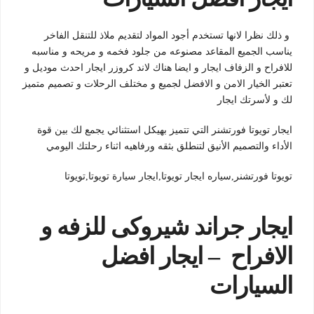
و ذلك نظرا لانها
تستخدم أجود المواد لتقديم ملاذ للتنقل الفاخر
يناسب الجميع المقاعد مصنوعه من جلود فخمه و مريحه و مناسبه
للافراح و الزفاف ايجار و ايضا هناك لاند كروزر ايجار احدث موديل و
تعتبر الخيار الامن و الافضل لجميع و مختلف الرحلات و تصميم متميز
لك و لأسرتك ايجار
ايجار تويوتا فورتشنر التي تتميز ب
هيكل استثنائي يجمع لك بين قوة
الأداء والتصميم الأنيق لتنطلق بثقه ورفاهيه اثناء رحلتك اليومي
تويوتا فورتشنر,سياره ايجار تويوتا,ايجار سيارة تويوتا,تويوتا
ا
يجار جراند شيروكى للزفه و
الافراح
– ايجار افضل
السيارات