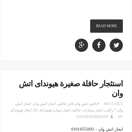
READ MORE
استئجار حافلة صغيرة هيونداى اتش
وان
08/11/2021
#تاجير اتش وان فان عائلي
,
ايجار اتش وان
,
ايجار اتش
وان 7 راكب
,
ايجار سيارات عائلية
,
ايجار سيارة هيونداى H1
,
ايجار هيونداى
SAYED BASIOUNY
H1
ايجار اتش وان – 01014555692