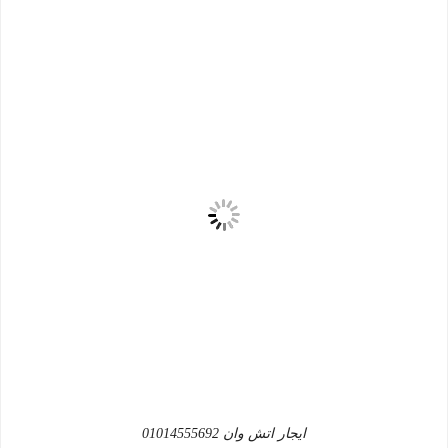
ايجار اتش وان 01014555692