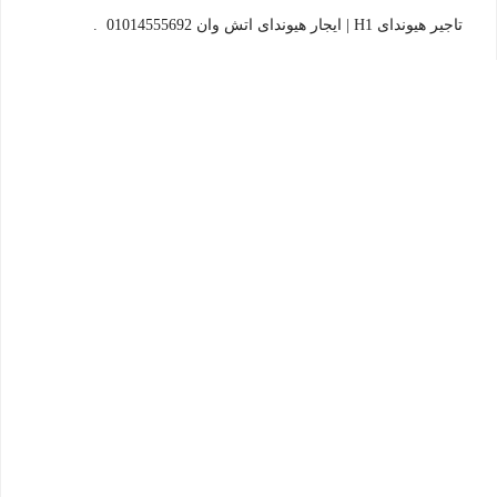
تاجير هيونداى H1 | ايجار هيونداى اتش وان 01014555692 .