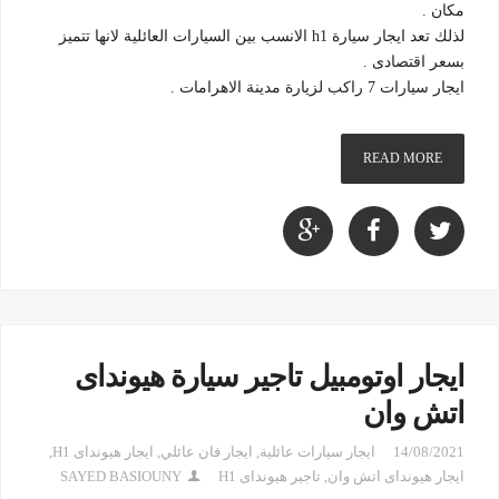
مكان .
لذلك تعد ايجار سيارة h1 الانسب بين السيارات العائلية لانها تتميز
بسعر اقتصادى .
ايجار سيارات 7 راكب لزيارة مدينة الاهرامات .
READ MORE
ايجار اوتومبيل تاجير سيارة هيونداى
اتش وان
14/08/2021
ايجار سيارات عائلية
,
ايجار فان عائلي
,
ايجار هيونداى H1
,
ايجار هيونداى اتش وان
,
تاجير هيونداى H1
SAYED BASIOUNY