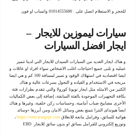
للحجز و الاستعلام اتصل على : 01014555680 واتساب او فون
سيارات ليموزين للايجار –
ا
يجار افضل السيارات
و هناك ايجار العديد من السيارات السيدان للايجار التي لدينا تتميز
عمليه و تلبى جميع احتياجات اغلب الاشخاص سواء افراد او عائلات و
ايضا اقتصاديه في استهلاك الوقود و تسير لمسافة 100 كم و هي ايضا
مريحه في الاستخدام و القياده و التجول بسرعات عالية و هناك
الكثير من الامثله مثل ايجار تويوتا كورولا والتي ت
تقدم بطرازات فئة
بكافة التجهيزات الموجودة بالفئة السابقة، إضافة إلى بعض الكماليات
الأخرى مصابيح ضباب أمامية، وحساسات ركن خلفية، وغيرها و هناك
ايضاً هيونداى النترا تتمتع بعض وسائل الامان ومن أبرزها «وسائد
هوائية للسائق، وفرامل مانعة للانغلاق
https://rentcarsegypt.com/
،
وتوزيع إلكتروني للفرامل بسائق او بدون سائق للايجار EBD