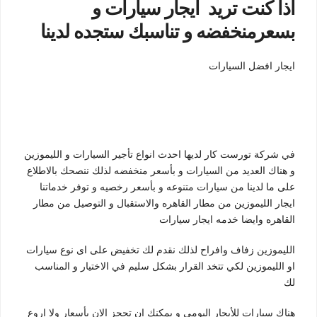
اذا كنت تريد ايجار سيارات و
بسعرمنخفضه و تناسبك ستجده لدينا
ا
يجار افضل السيارات
في شركة تورست كار
لديها احدث انواع تأجير السيارات و
الليموزين
و
هناك العديد من السيارات و بأسعر منخفضه لذلك ننصحك بالاطلاع
على ما لدينا من سيارات متنوعه و بأسعر رخصيه
و توفر خدماتنا
ايجار الليموزين من مطار القاهره والاستقبال و التوصيل من مطار
القاهره وايضا خدمه ايجار سيارات
الليموزين زفاف وافراح
لذلك نقدم لك تخفيض على اى نوع سيارات
او
الليموزين
لكي تتخد القرار بشكل سليم في الاختيار و المناسب
لك
هناك سيارات للأيجار اليومي و يمكنك ان تحجز الان بأسعار ولا اروع