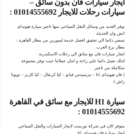
ايجار سيارات فان بدون سائق –
سيارات رحلات للايجار 01014555692 :
نوفر العديد من وسائل النقل السياحي منها تاجير سيارة هيونداى
اتش وان الحديثة .
نسعي دائما الي تحقيق افضل خدمة ليموزين من مطار القاهرة ،
مطار برج العرب .
ايجار سيارات فان مع سائق الي رحلات الاسكندرية .
لذلك نعمل دائما علي راحة و امان عملائنا حيث نوفر مجموعة
متكاملة من تاجير
( فان هيونداى h1 – مرسيدس فيانو – كيا كرنفال – كيا كارنز – تويوتا
راش ) .
سيارة H1 للايجار مع سائق في القاهرة
01014555692 :
متوفر الان في شركة تورست لايجار السيارات والنقل السياحي
ايجار سيارة فان هيونداى h1 .