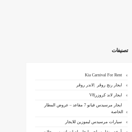
تصنيفات
Kia Carnival For Rent
ايجار رنج روڤر |لاندر روڤر
ايجار لاند كروزر|V8
ايجار مرسيدس فيانو 7 مقاعد – عروض المطار
الخاصة
سيارات مرسيدس ليموزين للايجار
،أرخص نقل سياحي ايجار باصات اتوبيس رحلات