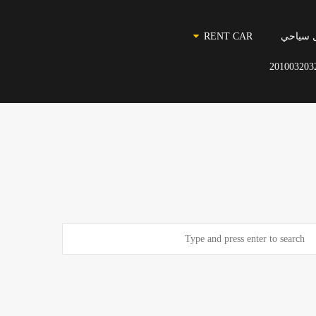
 سياحي
RENT CAR
201003203