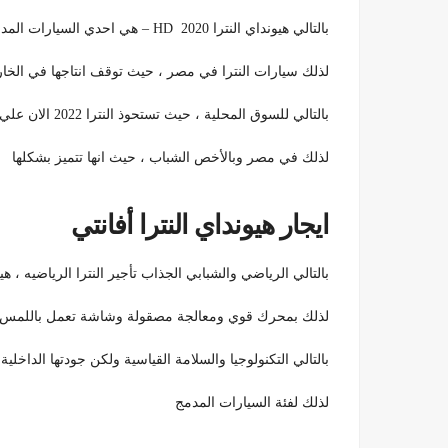
بالتالي هيونداي النترا 2020 HD – هي احدي السيارات المدمجة فاهي واحدة من أقدم
لذلك سيارات النترا في مصر ، حيث توقف انتاجها في الخارج
بالتالي للسوق المحلية ، حيث تستحوذ النترا 2022 الان علي جانب كبير من اهتمام المستهلكين
لذلك في مصر وبالأخص الشباب ، حيث انها تتميز بشكلها
ايجار هيونداي النترا أفانتي
بالتالي الرياضي والشبابي الجذاب تأجير النترا الرياضيه ، هيونداي النترا 022
لذلك بمحرك قوي ومعالجة مصقولة وشاشة تعمل باللمس س
بالتالي التكنولوجيا والسلامة القياسية ولكن جودتها الدا
لذلك ​​لفئة السيارات المدمج