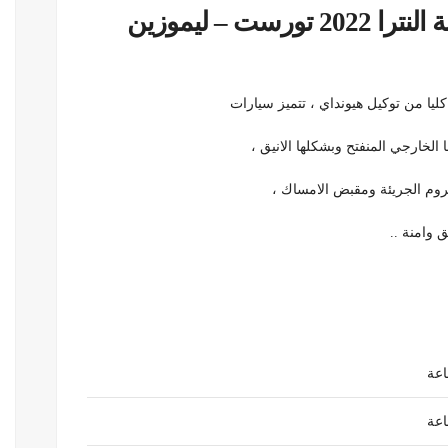
تأجير سيارات سيدان النترا المعدلة النترا 2022 تورست – ليموزين
 كليا من توكيل هيونداي ، تتميز سيارات
الخارجي المنفتح وبشكلها الانيق ،
روم الجريئة ومقبض الامساك ،
 وامنة ..