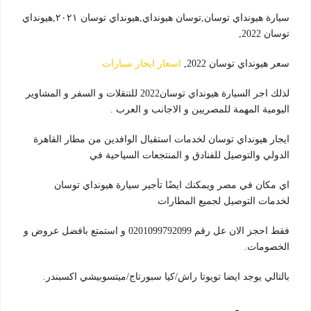
سيارة هيونداي توسان,توسان هيونداي,هيونداي توسان ٢٠٢١,هيونداي
توسان 2022,
سعر هيونداي توسان 2022,
اسعار ايجار سيارات
لذلك اجر السيارة هيونداي توسان2022 للتنقلات و السفر و المشاوير
اليومية المهمة للمصريين و الاجانب و العرب .
ايجار هيونداي توسان لخدمات استقبال الوافدين من مطار القاهرة
الدولي والتوصيل للفنادق و المنتجعات السياحية في
اي مكان في مصر ويمكنك ايضًا تأجير سيارة هيونداي توسان
لخدمات التوصيل لجميع المطارات
فقط احجز الان عل رقم 0201099792099 و استمتع بافضل عروض و
الخصومات.
بالتالي يوجد ايضا تويوتا راش/كيا سبورتاج/ميتسوبيشي اكسبندر.