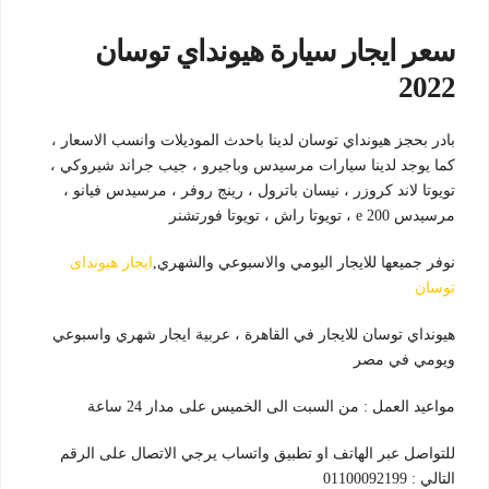
سعر ايجار سيارة هيونداي توسان
2022
بادر بحجز هيونداي توسان لدينا باحدث الموديلات وانسب الاسعار ،
كما يوجد لدينا سيارات مرسيدس وباجيرو ، جيب جراند شيروكي ،
تويوتا لاند كروزر ، نيسان باترول ، رينج روفر ، مرسيدس فيانو ،
مرسيدس e 200 ، تويوتا راش ، تويوتا فورتشنر
نوفر جميعها للايجار اليومي والاسبوعي والشهري,
ايجار هيونداى
توسان
هيونداي توسان للايجار في القاهرة ، عربية ايجار شهري واسبوعي
ويومي في مصر
مواعيد العمل : من السبت الى الخميس على مدار 24 ساعة
للتواصل عبر الهاتف او تطبيق واتساب يرجي الاتصال على الرقم
التالي : 01100092199