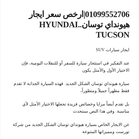
01099552706|ارخص سعر ايجار
هيونداي توسان..HYUNDAI
TUCSON
ايجار سيارات SUV
عند التفكير في استئجار سيارة للسفر أو للتنقلات اليومية، فإن
الاختيار الأول والأمثل يكون
سيارة هيونداي توسان الشكل الجديد. فهذه السيارة الجذابة لا تقدم
فقط مظهراً جميلاً ومتطوراً،
بل تقدم أيضاً مزايا وخصائص فريدة تجعلها الاختيار الأمثل لأي
مناسبة. وفي هذا النص سنتحدث
عن الايجار الخاص بسيارة هيونداي توسان الشكل الجديد من شركة
تورست ومميزاتها المتنوعة