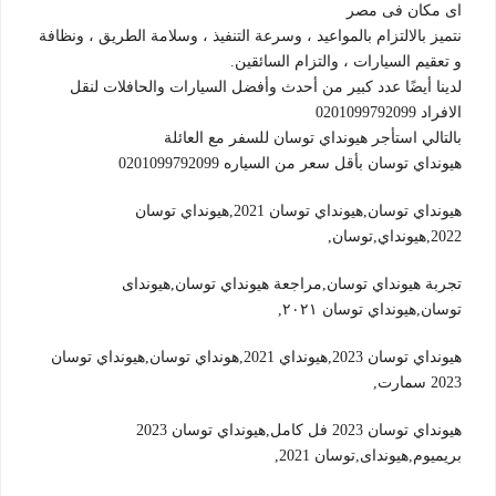
اى مكان فى مصر
نتميز بالالتزام بالمواعيد ، وسرعة التنفيذ ، وسلامة الطريق ، ونظافة
و تعقيم السيارات ، والتزام السائقين.
لدينا أيضًا عدد كبير من أحدث وأفضل السيارات والحافلات لنقل
الافراد 0201099792099
بالتالي استأجر هيونداي توسان للسفر مع العائلة
هيونداي توسان بأقل سعر من السياره 0201099792099
هيونداي توسان,هيونداي توسان 2021,هيونداي توسان
2022,هيونداي,توسان,
تجربة هيونداي توسان,مراجعة هيونداي توسان,هيونداى
توسان,هيونداي توسان ٢٠٢١,
هيونداي توسان 2023,هيونداي 2021,هونداي توسان,هيونداي توسان
2023 سمارت,
هيونداي توسان 2023 فل كامل,هيونداي توسان 2023
بريميوم,هيونداى,توسان 2021,