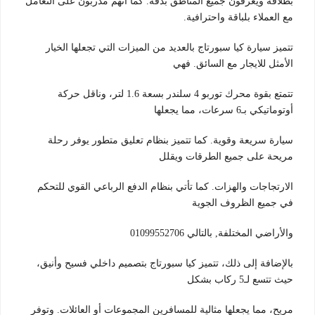
بطلاقة ويعرفون جميع المناطق بدقة. كما أنهم مدربون على التعامل
مع العملاء بلباقة واحترافية.
تتميز سيارة كيا سبورتاج بالعديد من الميزات التي تجعلها الخيار
الأمثل للايجار مع السائق. فهي
تتمتع بقوة محرك توربو 4 سلندر بسعة 1.6 لتر، وناقل حركة
أوتوماتيكي بـ6 سرعات، مما يجعلها
سيارة سريعة وقوية. كما تتميز بنظام تعليق متطور يوفر رحلة
مريحة على جميع الطرقات ويقلل
الارتجاجات والهزات. كما تأتي بنظام الدفع الرباعي القوي للتحكم
في جميع الظروف الجوية
والأراضي المختلفة, بالتالي 01099552706
بالإضافة إلى ذلك، تتميز كيا سبورتاج بتصميم داخلي فسيح وأنيق،
حيث تتسع لـ5 ركاب بشكل
مريح، مما يجعلها مثالية للمسافرين المجموعات أو العائلات. وتوفر