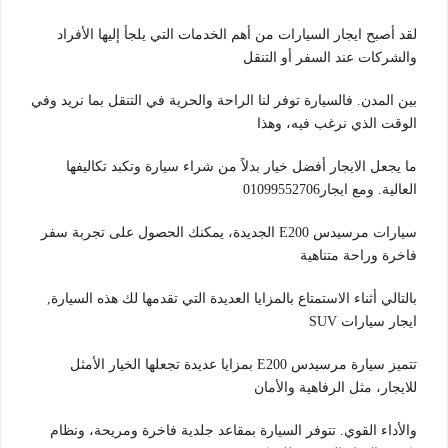
لقد أصبح ايجار السيارات من أهم الخدمات التي يلجأ إليها الأفراد
والشركات عند السفر أو التنقل
بين المدن. فالسيارة توفر لنا الراحة والحرية في التنقل بما نريد وفي
الوقت الذي نرغب فيه، وهذا
ما يجعل الايجار أفضل خيار بدلاً من شراء سيارة وتكبد تكاليفها
العالية. ومع ايجار01099552706
سيارات مرسيدس E200 الجديدة، يمكنك الحصول على تجربة سفر
فاخرة وراحة متناهية
بالتالي أثناء الاستمتاع بالمزايا العديدة التي تقدمها لك هذه السيارة,
ايجار سيارات SUV
تتميز سيارة مرسيدس E200 بمزايا عديدة تجعلها الخيار الأمثل
للايجار، مثل الرفاهية والأمان
والأداء القوي. تتوفر السيارة بمقاعد جلدية فاخرة ومريحة، ونظام