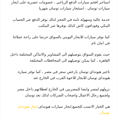
استاجر افخم سيارات الدفع الرباعي ، خصومات حصرية على ايجار
سيارات توسان ، استئجار سيارات توسان شهريا
خدمة عالية وسهولة تامة في الحجز لذلك نوفر الدفع عبر الحساب
البنكي وفودافون كاش كذلك نوفرها عبر المكتب
كما نوفر سيارات للايجار اليومي بالسواق حرصا على راحة عملائنا
في امان تام
حيث يقوم السواق بتوصيلهم الى المشاوير والاماكن المختلفة داخل
القاهرة ، كما يمكن توصيلهم الى المحافظات المختلفة
تاجير هيونداي توسان بارخص سعر في مصر ، كما نوفر سيارة
هيونداي توسان للايجار للاخوة العرب في الخارج عند
نزولهم لمصر وايضا للمصريين في الخارج لعطلاتهم داخل مصر
ولجميع رجال الاعمال واصحاب الشركات لذلك تعد توسان
هي الخيار الانسب للجميع,ايجار سيارات هيونداى,
ايجار هيونداى
توسان
.