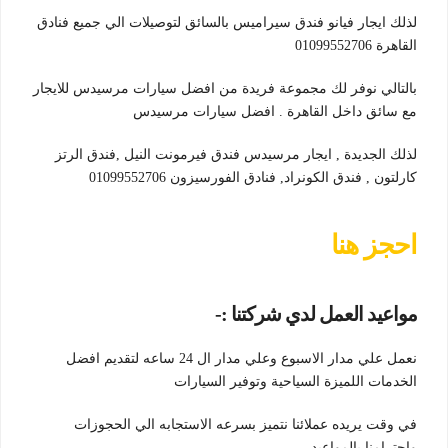
لذلك ايجار فيانو فندق سيراميس بالسائق لتوصيلات الي جميع فنادق
القاهرة 01099552706
بالتالي نوفر لك مجموعة فريدة من افضل سيارات مرسيدس للايجار
مع سائق داخل القاهرة . افضل سيارات مرسيدس
لذلك الجديدة , ايجار مرسيدس فندق فيرمونت النيل ,فندق الرتز
كارلتون , فندق الكونراد, فنادق الفورسيزون 01099552706
احجز هنا
مواعيد العمل لدي شركتنا :-
نعمل علي مدار الاسبوع وعلي مدار ال 24 ساعه لتقديم افضل
الخدمات اللميزة السياحية وتوفير السيارات
في وقت يريده عملائنا نتميز بسرعه الاستجابه الي الحجوزات
واحترامنا بالمواعيد ..