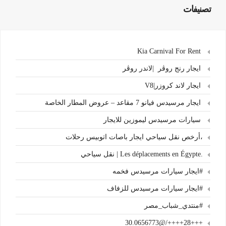
تصنيفات
Kia Carnival For Rent
ايجار رنج روڤر |لاندر روڤر
ايجار لاند كروزر|V8
ايجار مرسيدس فيانو 7 مقاعد – عروض المطار الخاصة
سيارات مرسيدس ليموزين للايجار
،أرخص نقل سياحي ايجار باصات اتوبيس رحلات
.Les déplacements en Égypte | نقل سياحي
#ايجار سيارات مرسيدس فخمه
#ايجار سيارات مرسيدس للزفاف
#منتدي_شباب_مصر
+++28++++/@30.0656773