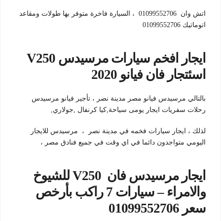
اتش وان 01099552706 ، السيارة فاخرة متوفر بها طولات ومقاعد
اتوماتيك 01099552706
ايجار افخم سيارات مرسيدس V250
اسئتجار فان فيانو 2020
بالتالي مرسيدس فيانو مصر مدينة نصر ، تأجير فيانو مرسيدس
رحلات سفريات ايجار يومى سياحة,كيا كرنفال ,جولاري,
لذلك ، ايجار سيارات فخمه في مدينة نصر ، مرسيدس للايجار
اليومي متواجدون دائما في اي وقت في جميع فنادق مصر ،
ايجار مرسيدس فان V250 للشيوخ
والامراء – سيارات 7 راكب بأرخص
سعر 01099552706