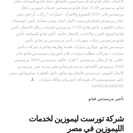
الاعمال
,
ايجار فيانو فندق سيراميس بالسائق
,
ايجار فيانو للسياحة
,
ايجار
فيانو مرسيدس V250
,
ايجار فيانو مرسيدس خدمات ليموزين
,
ايجار
مرسيدس فان V250 للشيوخ والامراء – سيارات 7 راكب بأرخص سعر
,
ايجار مرسيدس فندق فيرمونت النيل
,
ايجار يومى سياحة
,
تأجير اتوبيسات
رحلات القاهرة
,
تأجير فيانو V 250 مرسيدس لخدمات رجال الاعمال
,
تأجير
فيانو لشيوخ العرب والاجانب بااسعار خاصه
,
تأجير فيانو للسياحة
,
تأجير
فيانو مرسيدس رحلات سفريات
,
تأجير مرسيدس بنز فيانو
,
تأجير
مرسيدس فيانو
,
جولاري
,
سيارات فخمة وفارهة وفاخرة
,
شركات تأجير
سيارات \
,
شركات تتطلب سيارات
,
فان اتش وان مرسيدس فيانو
,
فان
عائلي
,
كيا كرنفال
,
مرسيدس 7 افراد عائلية
,
مرسيدس S450
,
مرسيدس
S560
,
مرسيدس الالمانية
,
مرسيدس فيانو مصر مدينة نصر
,
مرسيدس
للايجار اليومي
,
مرسيدس للايجار مع سائق داخل القاهرة
,
ميكروباص
,
ميني
باص ميتسوبيشي 28
,
هيونداي اتش وان
,
وكاله سيارات
SAYED BASIOUNY
تأجير مرسيدس فيانو
شركة تورست ليموزين لخدمات
الليموزين في مصر