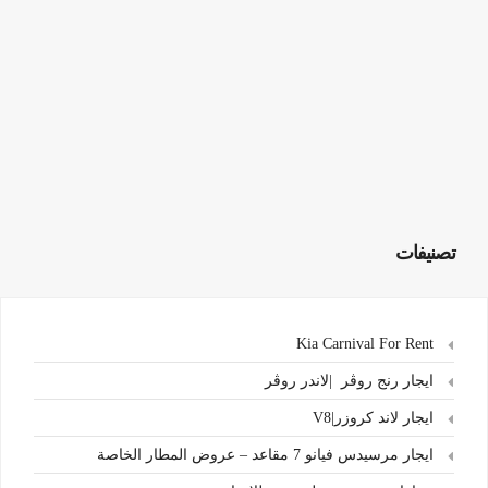
تصنيفات
Kia Carnival For Rent
ايجار رنج روڤر |لاندر روڤر
ايجار لاند كروزر|V8
ايجار مرسيدس فيانو 7 مقاعد – عروض المطار الخاصة