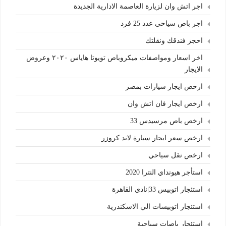
اجر اتش وان لزيارة العاصمة الادارية الجديدة
اجر باص سياحي عدد 25 فرد
احجز فندقك ونقلتك
اخر اسعار ومواصفات ميكروباص تويوتا هاياس ٢٠٢٠ وعروض
الايجار
ارخص ايجار سيارات بمصر
ارخص ايجار فان اتش وان
ارخص باص مرسيدس 33
ارخص سعر ايجار سيارة لاند كروزر
ارخص نقل سياحي
استأجر هيونداي النترا 2020
استئجار اتوبيس 33|نادي القاهرة
استئجار اتوبيسات الي الاسكندرية
استئجار باصات سياحية