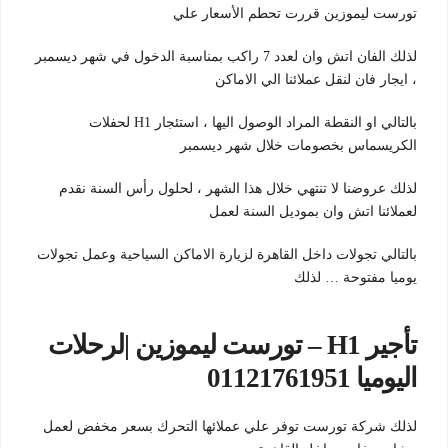
تورست ليموزين قررت تحطم الأسعار علي
لذلك الفان اتش وان لعدد 7 راكب بمناسبة الدخول في شهر ديسمبر
، ايجار فان لنقل عملائنا الي الاماكن
بالتالي او النقطة المراد الوصول اليها ، استئجار H1 لحفلات
الكريسماس بخصومات خلال شهر ديسمبر
لذلك عروضنا لا تنتهي خلال هذا الشهر ، لحلول رأس السنة نقدم
لعملائنا اتش وان بموديل السنة لعمل
بالتالي تجولات داخل القاهرة لزيارة الاماكن السياحية وعمل تجولات
يوميا مفتوحة … لذلك
تأجير H1 – تورست ليموزين |لرحلات
اليوميا 01121761951
لذلك شركة تورست توفر علي عملائها التحرك بسعر مخفض لعمل