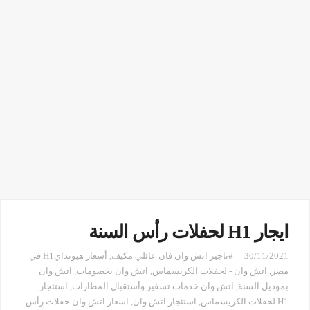
ايجار H1 لحفلات رأس السنة
30/11/2021
#تاجير اتش وان فان عائلي مكيف
,
أسعار هيوندايH1 في
مصر
,
اتش وان - لحفلات الكريسماس
,
اتش وان بخصومات
,
اتش وان
بموديل السنة
,
اتش وان خدمات تسفير وأستقبال المطارات
,
استئجار
H1 لحفلات الكريسماس
,
استئجار اتش وان
,
اسعار اتش وان حفلات رأس