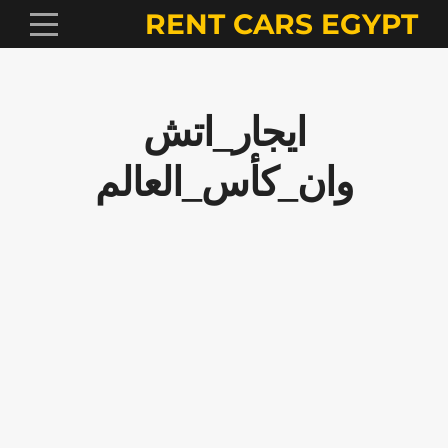
RENT CARS EGYPT
ايجار_اتش
وان_كأس_العالم