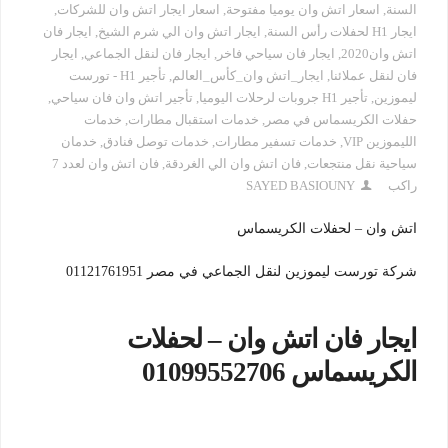
السنة
,
اسعار اتش وان يوميا مفتوحة
,
اسعار ايجار اتش وان للشركات
,
ايجار H1 لحفلات رأس السنة
,
ايجار اتش وان الي شرم الشيخ
,
ايجار فان
اتش وان2020
,
ايجار فان سياحي فاخر
,
ايجار فان لنقل الجماعي
,
ايجار
فان لنقل عملائنا
,
ايجار_اتش وان_كأس_العالم
,
تأجير H1 - تورست
ليموزين
,
تأجير H1 جروبات لرحلات اليوميا
,
تأجير اتش وان فان سياحي
,
حفلات الكريسماس في مصر
,
خدمات استقبال مطارات
,
خدمات
الليموزين VIP
,
خدمات تسفير مطارات
,
خدمات توصل فنادق
,
خدمان
سياحية نقل منتجعات
,
فان اتش وان الي الغردقة
,
فان اتش وان لعدد 7
راكب
SAYED BASIOUNY
اتش وان – لحفلات الكريسماس
شركة تورست ليموزين لنقل الجماعي في مصر 01121761951
ايجار فان اتش وان – لحفلات
الكريسماس 01099552706