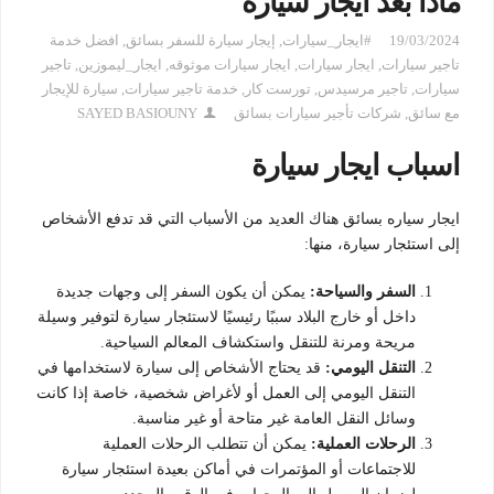
ماذا بعد ايجار سياره
19/03/2024
#ايجار_سيارات
,
إيجار سيارة للسفر بسائق
,
افضل خدمة
تاجير سيارات
,
ايجار سيارات
,
ايجار سيارات موثوقه
,
ايجار_ليموزين
,
تاجير
سيارات
,
تاجير مرسيدس
,
تورست كار
,
خدمة تاجير سيارات
,
سيارة للإيجار
مع سائق
,
شركات تأجير سيارات بسائق
SAYED BASIOUNY
اسباب ايجار سيارة
ايجار سياره بسائق هناك العديد من الأسباب التي قد تدفع الأشخاص
إلى استئجار سيارة، منها:
السفر والسياحة:
يمكن أن يكون السفر إلى وجهات جديدة
داخل أو خارج البلاد سببًا رئيسيًا لاستئجار سيارة لتوفير وسيلة
مريحة ومرنة للتنقل واستكشاف المعالم السياحية.
التنقل اليومي:
قد يحتاج الأشخاص إلى سيارة لاستخدامها في
التنقل اليومي إلى العمل أو لأغراض شخصية، خاصة إذا كانت
وسائل النقل العامة غير متاحة أو غير مناسبة.
الرحلات العملية:
يمكن أن تتطلب الرحلات العملية
للاجتماعات أو المؤتمرات في أماكن بعيدة استئجار سيارة