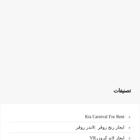
تصنيفات
Kia Carnival For Rent
ايجار رنج روڤر |لاندر روڤر
ايجار لاند كروزر|V8