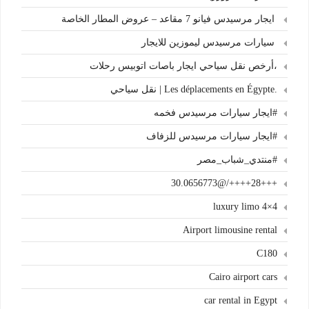
ايجار مرسيدس فيانو 7 مقاعد – عروض المطار الخاصة
سيارات مرسيدس ليموزين للايجار
،أرخص نقل سياحي ايجار باصات اتوبيس رحلات
.Les déplacements en Égypte | نقل سياحي
#ايجار سيارات مرسيدس فخمه
#ايجار سيارات مرسيدس للزفاف
#منتدي_شباب_مصر
+++28++++/@30.0656773
4×4 luxury limo
Airport limousine rental
C180
Cairo airport cars
car rental in Egypt