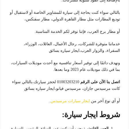
بالإضافة إلى عقود سنوية للشركات.
بالتالي سواء كنت بحاجة إلى سيارة للمشاوير الخاصة أو لاستقبال أو
توديع المطارات مثل مطار القاهرة الدولي، مطار سفنكس،
أو مطار برج العرب، فإننا نوفر لكم الخدمة المناسبة.
خدماتنا متوفرة للشركات، رجال الأعمال، العائلات، الوزراء،
السفراء، والزوار العرب،ايجار سياره بسائق
ونهدف دائمًا إلى توفير أسعار تنافسية مع أحدث موديلات السيارات،
بما في ذلك موديلات عام 2023 وما بعدها.
اتصل بنا الآن على الرقم
01003203210 لحجز سيارتك،بالتالي سواء
كانت مرسيدس جازان، مرسيدس فيانو،ايجار سياره بسائق
أو أي نوع آخر من
ايجار سيارات مرسيدس
.
شروط ايجار سيارة:
العمر القانوني:
يجب أن يكون عمر السائق الرئيسي للسيارة