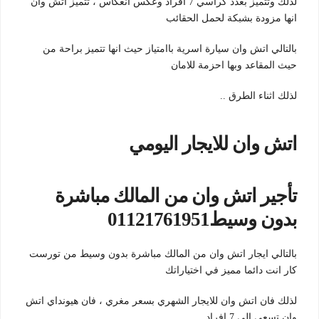
لذلك وتتميز بعدد كراسي 7 افراد وعكس انعكاس ، تتميز اتش وان
انها مزودة بشبكة لحمل الحقائب
بالتالي اتش وان سيارة اسرية باامتياز حيث انها تتميز براحة من
حيث المقاعد وبها احزمة للامان
لذلك اثناء الطرق ..
اتش وان للايجار اليومي
تأجير اتش وان من المالك مباشرة
بدون وسيط01121761951
بالتالي ايجار اتش وان من المالك مباشرة بدون وسيط من تورست
كار انت دائما مميز في اختياراتك
لذلك فان اتش وان للايجار الشهري بسعر مغري ، فان هيونداي اتش
وان تسعي الي 7 افراد