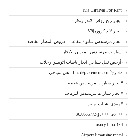
Kia Carnival For Rent
ايجار رنج روڤر |لاندر روڤر
ايجار لاند كروزر|V8
ايجار مرسيدس فيانو 7 مقاعد – عروض المطار الخاصة
سيارات مرسيدس ليموزين للايجار
،أرخص نقل سياحي ايجار باصات اتوبيس رحلات
.Les déplacements en Égypte | نقل سياحي
#ايجار سيارات مرسيدس فخمه
#ايجار سيارات مرسيدس للزفاف
#منتدي_شباب_مصر
+++28++++/@30.0656773
4×4 luxury limo
Airport limousine rental