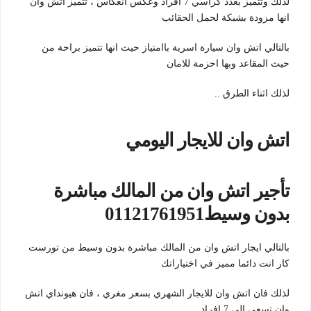
لذلك وتتميز بعدد كراسي 7 افراد وعكس انعكاس ، تتميز اتش وان
انها مزودة بشبكة لحمل الحقائب
بالتالي اتش وان سيارة اسرية باامتياز حيث انها تتميز براحة من
حيث المقاعد وبها احزمة للامان
لذلك اثناء الطرق ..
اتش وان للايجار اليومي
تأجير اتش وان من المالك مباشرة
بدون وسيط01121761951
بالتالي ايجار اتش وان من المالك مباشرة بدون وسيط من تورست
كار انت دائما مميز في اختياراتك
لذلك فان اتش وان للايجار الشهري بسعر مغري ، فان هيونداي اتش
وان تسعي الي 7 افراد