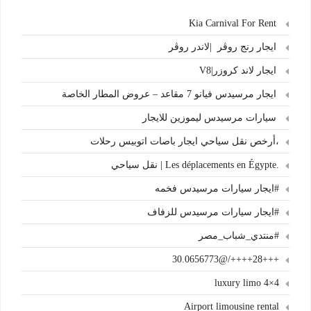
Kia Carnival For Rent
ايجار رنج روڤر |لاندر روڤر
ايجار لاند كروزر|V8
ايجار مرسيدس فيانو 7 مقاعد – عروض المطار الخاصة
سيارات مرسيدس ليموزين للايجار
،أرخص نقل سياحي ايجار باصات اتوبيس رحلات
.Les déplacements en Égypte | نقل سياحي
#ايجار سيارات مرسيدس فخمه
#ايجار سيارات مرسيدس للزفاف
#منتدي_شباب_مصر
+++28++++/@30.0656773
4×4 luxury limo
Airport limousine rental