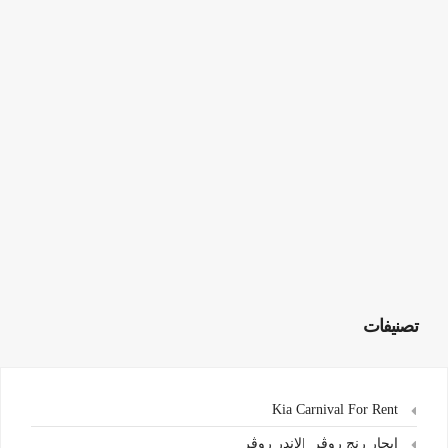
تصنيفات
Kia Carnival For Rent
ايجار رنج روڤر |لاندر روڤر