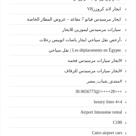
ايجار لاند كروزر|V8
ايجار مرسيدس فيانو 7 مقاعد – عروض المطار الخاصة
سيارات مرسيدس ليموزين للايجار
،أرخص نقل سياحي ايجار باصات اتوبيس رحلات
.Les déplacements en Égypte | نقل سياحي
#ايجار سيارات مرسيدس فخمه
#ايجار سيارات مرسيدس للزفاف
#منتدي_شباب_مصر
+++28++++/@30.0656773
4×4 luxury limo
Airport limousine rental
C180
Cairo airport cars