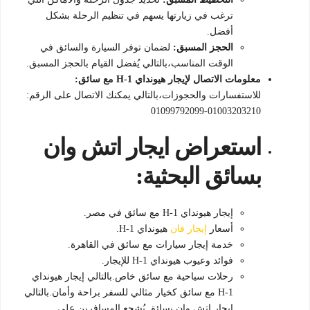
ترغب في زيارتها يسهم في تنظيم الرحلة بشكل
أفضل.
الحجز المسبق:
لضمان توفر السيارة والسائق في
الوقت المناسب،بالتالي يُفضل القيام بالحجز المسبق.
معلومات الاتصال لإيجار هيونداي H-1 مع سائق:
للاستفسارات والحجوزات،بالتالي يمكنك الاتصال على الرقم:
01003203210-01099792099
استعراض ايجار اتش وان
بسائق البحثية:
إيجار هيونداي H-1 مع سائق في مصر.
أسعار
إيجار فان
هيونداي H-1.
خدمة إيجار سيارات مع سائق في القاهرة.
فوائد وعيوب هيونداي H-1 للإيجار.
رحلات سياحية مع سائق خاص.بالتالي إيجار هيونداي
H-1 مع سائق كخيار مثالي للسفر براحة وأمان.بالتالي
ايجار اتش وان بسائق يُشجع المسافرين على