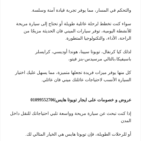
والتحكم في المسار، مما يوفر تجربة قيادة آمنة وسلسة.
سواء كنت تخطط لرحلة عائلية طويلة أو تحتاج إلى سيارة مريحة
للأنشطة اليومية، توفر سيارات الميني فان الحديثة مزيجًا من
الراحة، الأداء، والتكنولوجيا المتطورة.
لذلك كيا كرنفال، تويوتا سيينا، هوندا أوديسي، كرايسلر
باسيفيكا،بالتالي مرسيدس-بنز فيتو،
كل منها يوفر ميزات فريدة تجعلها متميزة، مما يسهل عليك اختيار
السيارة الأنسب لاحتياجات عائلتك ميني فان عائلي.
عروض و خصومات على ايجار تويوتا هايس|01099552706
إذا كنت تبحث عن سيارة مريحة وواسعة تلبي احتياجاتك للنقل داخل
المدن
أو للرحلات الطويلة، فإن تويوتا هايس هي الخيار المثالي لك.