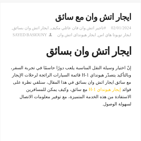
ايجار اتش وان مع سائق
02/01/2024
#تاجير اتش وان فان عائلي مكيف
,
ايجار اتش وان بسائق
,
ايجار تويوتا هاي اس
,
ايجار هيونداى اتش وان
SAYED BASIOUNY
ايجار اتش وان بسائق
إنّ اختيار وسيلة النقل المناسبة يلعب دورًا حاسمًا في تجربة السفر،
وبالتأكيد يتصدّر هيونداي H-1 قائمة السيارات الرائجة لرحلات الإيجار
مع سائق.ايجار اتش وان بسائق في هذا المقال، سنلقي نظرة على
فوائد
إيجار هيونداي H-1
مع سائق، وكيف يمكن للمسافرين
الاستفادة من هذه الخدمة المتميزة، مع توفير معلومات الاتصال
لسهولة الوصول.