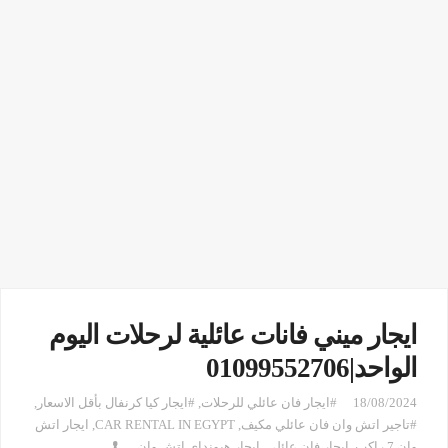
ايجار ميني فانات عائلية لرحلات اليوم
الواحد|01099552706
18/08/2024
#ايجار فان عائلي للرحلات
,
#ايجار كيا كرنفال بأقل الاسعار
,
#تاجير اتش وان فان عائلي مكيف
,
CAR RENTAL IN EGYPT
,
ايجار اتش
وان 7 راكب
,
ايجار فان عائلي
,
ايجار هيونداى اتش وان