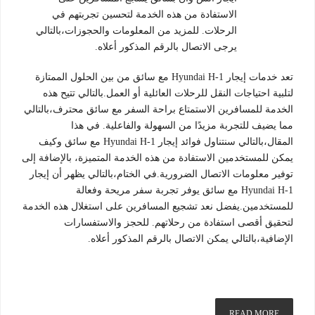
الاستفادة من هذه الخدمة لتحسين تجربتهم في
الرحلات. للمزيد من المعلومات والحجوزات،بالتالي
يرجى الاتصال بالرقم المذكور أعلاه.
تعد خدمات إيجار Hyundai H-1 مع سائق من بين الحلول الممتازة
لتلبية احتياجات النقل للرحلات العائلية أو العمل.بالتالي تتيح هذه
الخدمة للمسافرين الاستمتاع براحة السفر مع سائق محترف،بالتالي
مما يضيف للتجربة مزيدًا من السهولة والفاعلية. في هذا
المقال،بالتالي سنتناول فوائد إيجار Hyundai H-1 مع سائق وكيف
يمكن للمستخدمين الاستفادة من هذه الخدمة المتميزة، بالإضافة إلى
توفير معلومات الاتصال الضرورية.في الختام،بالتالي يظهر أن إيجار
Hyundai H-1 مع سائق يوفر تجربة سفر مريحة وفعالة
للمستخدمين.يفضل نعد تشجيع المسافرين على استغلال هذه الخدمة
لتحقيق أقصى استفادة من رحلاتهم. للحجز والاستفسارات
الإضافية،بالتالي يمكن الاتصال بالرقم المذكور أعلاه.
READ MORE