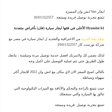
ايجار Van اتش وان المميزة
تتمتع بتجربة توصيل فريدة وممتعة . 01011322557
Hyundai h1 الأعلى في فئتها ايجار سيارة (فان) بأغراض متعددة
توقع معنا المزيد
من الاحترافية والتجديد ل ايجار سيارة في مصر مع
شركة تورست كار 01011322557
لذلك نضمن لك ولاسرتك افضل خدمة توصيل مرنة وسلسة ، نتابعك
طول الطريق حتي تتم عملية التوصيل علي اكمل وجه
بالتالي اصبح السفر الان لاي مكان مع اتش وان 2022 للايجار أكثر
سهولة وبساطة .
حيث تتمتع بالراحة والتحكم والأناقة مع الميزات التكنولوجية التي
تتالق بها السيارة والتي ستجعلك
تتمتع بتجربة توصيل فريدة وممتعة .