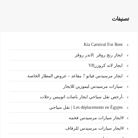
تصنيفات
Kia Carnival For Rent
ايجار رنج روڤر |لاندر روڤر
ايجار لاند كروزر|V8
ايجار مرسيدس فيانو 7 مقاعد – عروض المطار الخاصة
سيارات مرسيدس ليموزين للايجار
،أرخص نقل سياحي ايجار باصات اتوبيس رحلات
.Les déplacements en Égypte | نقل سياحي
#ايجار سيارات مرسيدس فخمه
#ايجار سيارات مرسيدس للزفاف