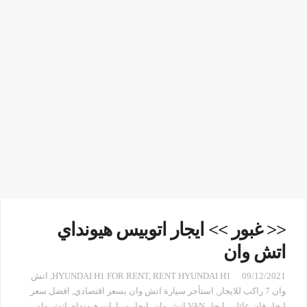
<< غبور >> ايجار اتوبيس هيونداي
اتش وان
09/12/2021
RENT HYUNDAI H1
,
HYUNDAI H1 FOR RENT
,
اتش
وان 7 راكب للايجار
,
استأجر سيارة اتش وان بسعر اقتصادي
,
افضل سعر
ايجار فان عائلي
,
ايجار VAN اتش وان
,
ايجار سيارات هيونداي اتش وان
,