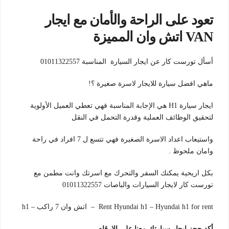
تعود على الراحة والأمان مع ايجار
VAN اتش وان المميزة
أسأل تورست كار عن ايجار السيارة المناسبة 01011322557
ماهي افضل سيارة للايجار لاسرة صغيرة ؟!
ايجار سيارة H1 هي الإجابة المناسبة فهي تعطي العميل الأولوية
لتحقيق الوظائف العملية وقدرة التحمل في النقل
واستيعاب اعداد الاسرة الصغيرة فهي تتسع ل 7 افراد في راحة
وامان ملحوظ .
بكل اريحية يمكنك السفر والتحرك مع اسرتك وانت مطمن مع
تورست كار لايجار السيارات والباصات 01011322557
Rent Hyundai h1 – Hyundai h1 for rent – اتش وان 7 راكب – h1
أكد حجز ايجار سيارتك معنا علي الارقام