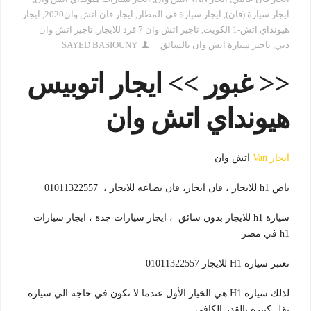
ايجار سيارة (فان)
,
ايجار سيارة في المطار
,
ايجار فان اتش وان2020
,
ايجار
هيونداي اتش-1 الكويت
,
تاجير اتش وان 7 فرد للايجار
,
تاجير اتش وان
دبي
,
تاجير سيارة اتش وان بالسائق
SAYED BASIOUNY
<< غبور >> ايجار اتوبيس
هيونداي اتش وان
ايجار Van
اتش وان
باص h1 للايجار ، فان ايجار، فان بضاعه للايجار ، 01011322557
سيارة h1 للايجار بدون سائق ، ايجار سيارات جدة ، ايجار سيارات
h1 في مصر
تعتبر سيارة H1 للايجار 01011322557
لذلك سيارة H1 هي الخيار الأول عندما لا تكون في حاجة الي سيارة
نقل كبيرة بالقدر الكافي .