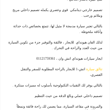
تصميم خارجي دينامكي قوي وعصري يكمله تصميم داخلي مريح
وملائم ورحب .
بالتالي تعتبر سيارة مدمجة لا مثيل لها، تتمتع بخصائص ذات حداثة
وأناقة ملحوظة .
لذلك الفان هيونداي للايجار ، فالثقة والتوفير جزء من تكوين السيارة
من حيث العدد والراحة في التحرك .
ايجار سيارات هيونداي اتش وان ، 01121759361
تتالق سيارة
اتش-1 للايجار بالراحة المطلوبة للسفر والتنقل
العصري،
بالتالي يوفر لك التقنيات التكنولوجية بأسلوب له مميزات مبتكرة .
تصميم داخلي عملي وبالغ الدقة من حيث التنظيم
والمرونة في مقاعد السيارة، مما يضمن لك راحة فائقة ونمطاً