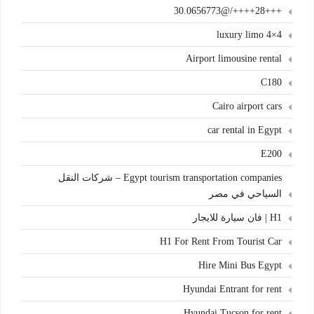
+++28++++/@30.0656773
4×4 luxury limo
Airport limousine rental
C180
Cairo airport cars
car rental in Egypt
E200
Egypt tourism transportation companies – شركات النقل
السياحي في مصر
H1 | فان سيارة للايجار
H1 For Rent From Tourist Car
Hire Mini Bus Egypt
Hyundai Entrant for rent
Hyundai Tucson for rent