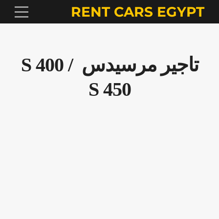
RENT CARS EGYPT
تاجير مرسيدس S 400 /
S 450