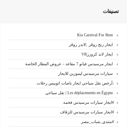
تصنيفات
Kia Carnival For Rent
ايجار رنج روڤر |لاندر روڤر
ايجار لاند كروزر|V8
ايجار مرسيدس فيانو 7 مقاعد – عروض المطار الخاصة
سيارات مرسيدس ليموزين للايجار
،أرخص نقل سياحي ايجار باصات اتوبيس رحلات
.Les déplacements en Égypte | نقل سياحي
#ايجار سيارات مرسيدس فخمه
#ايجار سيارات مرسيدس للزفاف
#منتدي_شباب_مصر