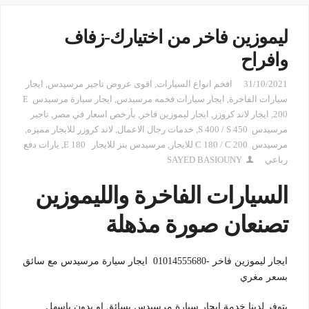
ليموزين فاخر من اختيارك-زفاف
وافراح
31/10/2021
افخم انواع السيارات
,
اقوى عروض تاجير مرسيدس
,
ايجار
سيارات الفاخرة
,
ايجار سيارات فخمه مرسيدس
,
ايجار سيارة مرسيدس E
200
,
ايجار لاند كروزر
,
ايجار ليموزين فاخر
,
بأرخص اسعار في مصر
,
تاجير
مرسيدس S 400 / S 450
,
خدمات رجال الاعمال
,
لاند كروزر للايجار مميزه
,
مرسيدس C 180 / C 200 للايجار
,
مرسيدس بنز للايجار E 180
,
يارات دفع
رباعي
SAYED BASIOUNY
السيارات الفاخرة والليموزين
تصنعان صورة مذهلة
ايجار ليموزين فاخر -01014555680 ايجار سيارة مرسيدس مع سائق
بسعر مغري
يتوفر لدينا خدمة ايجار سيارة مرسيدس بسائق او بدون باسهل