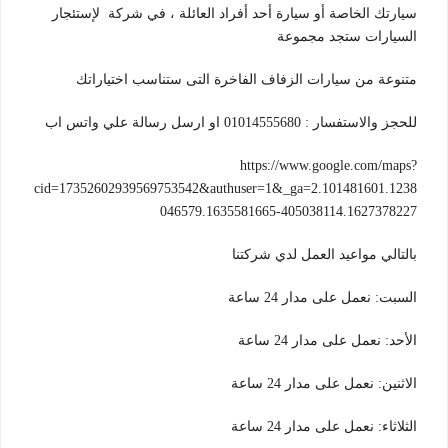
سيارتك الخاصة أو سيارة أحد أفراد العائلة ، في شركة لإستئجار
السيارات ستجد مجموعة
متنوعة من سيارات الزفاف الفاخرة التى ستناسب اختياراتك
للحجز والاستفسار : 01014555680 او ارسل رسالة علي واتس اب
https://www.google.com/maps?
cid=17352602939569753542&authuser=1&_ga=2.101481601.1238
046579.1635581665-405038114.1627378227
بالتالي مواعيد العمل لدي شركتنا
السبت: نعمل على مدار 24 ساعة
الأحد: نعمل على مدار 24 ساعة
الاثنين: نعمل على مدار 24 ساعة
الثلاثاء: نعمل على مدار 24 ساعة