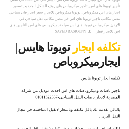
تأجير تويوتا هاي اس
,
تاجير ميكروباص هاي روف الشكل الجدديد
,
تسعير
ايجار هاي اس ميكروباص
,
تويوتا ميكروباص للايجار
,
سعر ايجار فان سياحي
مصر
,
مكاتب تاجير تويوتا هاي اس في مصر
,
مكاتب نقل سياحي في
الاردن
,
ميكروباص تويوتا هاي اس سياحة
,
ميكروباص هاي اس للتاجير
,
هاي
اس للايجار قطر
SAYED BASIOUNY
تكلفه ايجار
تويوتا هايس|
ايجار
ميكروباص
تكلفه ايجار تويوتا هايس
تاجير باصات وميكروباصات هاي اس احدث موديل من شركة
المصرية لايجار باصات النقل السياحي-01011322557
بالتالي تقدمه لك باقل تكلفة وباسعار لاتقبل المنافسة في مجال
النقل البري .
لذلك استاجر اتوبيس رحلاتك من شركتنا ولا تقبل باقل الخدمات