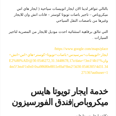
بالتالي تتوافر لدينا الان ايجار اتوبيسات سياحية ( ايجار هاي اس
ميكروباص – تاجير باصات تويوتا كوستر – فانات اتش وان للايجار
وغيرها من باصصات النقل السياحي
التي تتالق برفاهية استثنائية احدث موديل للايجار من المصرية لتاجير
السيارات .
https://www.google.com/maps/place/
ايجار+اتوبيسات+مرسيدس+باصات+تويوتا+كوستر+هاي+اس+اتش+
وان%E2%80%AD/@30.0546272,31.3448678,17z/data=!3m1!4b1!
4m5!3m4!1s0x0:0xa98680e8811ef0af!8m2!3d30.0546305!4d31.34
27136?authuser=1
خدمة ايجار تويوتا هايس
ميكروباص|فندق الفورسيزون
تكلفه ايجار تويوتا هايس