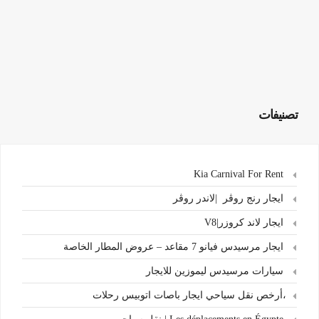
تصنيفات
Kia Carnival For Rent
ايجار رنج روڤر |لاندر روڤر
ايجار لاند كروزر|V8
ايجار مرسيدس فيانو 7 مقاعد – عروض المطار الخاصة
سيارات مرسيدس ليموزين للايجار
،أرخص نقل سياحي ايجار باصات اتوبيس رحلات