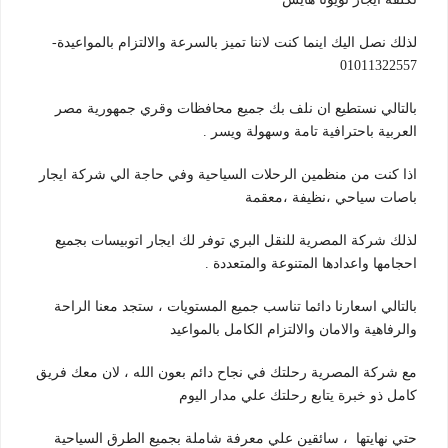
لذلك نصل اليك اينما كنت لاننا تميز بالسرعة والالتزام بالمواعيدة-
01011322557
بالتالي نستطيع ان نلف بك جميع محافظات وقري جمهورية مصر
العربية باحترافية تامة وسهولة ويسر .
اذا كنت من منظمين الرحلات السياحية وفي حاجة الي شركة ايجار
باصات سياحي ،نظيفة ،معقمة
لذلك شركة المصرية للنقل البري توفر لك ايجار اتوبيسات بجميع
احجامها واعدادها المتنوعة والمتعددة .
بالتالي اسعارنا دائما تناسب جميع المستويات ، ستجد معنا الراحة
والرفاهية والامان والالتزام الكامل بالمواعيد
مع شركة المصرية رحلتك في نجاح دائم بعون الله ، لان معك فريق
كامل ذو خبرة يتابع رحلتك علي مدار اليوم
حتي نهايتها ، سائقين علي معرفة شاملة بجميع الطرق السياحية