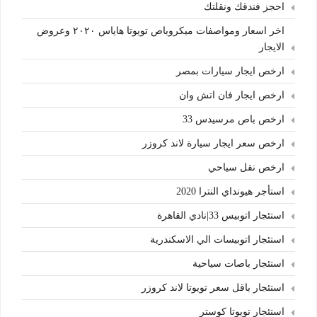
احجز فندقك ونقلتك
اخر اسعار ومواصفات ميكروباص تويوتا هاياس ٢٠٢٠ وعروض
الايجار
ارخص ايجار سيارات بمصر
ارخص ايجار فان اتش وان
ارخص باص مرسيدس 33
ارخص سعر ايجار سيارة لاند كروزر
ارخص نقل سياحي
استأجر هيونداي النترا 2020
استئجار اتوبيس 33|نادي القاهرة
استئجار اتوبيسات الي الاسكندرية
استئجار باصات سياحية
استئجار باقل سعر تويوتا لاند كروزر
استئجار تويوتا كوستر