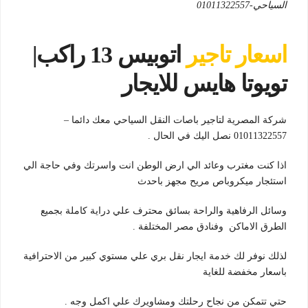
السياحي-01011322557
اسعار تاجير
اتوبيس 13 راكب|
تويوتا هايس للايجار
شركة المصرية لتاجير باصات النقل السياحي معك دائما –
01011322557 نصل اليك في الحال .
اذا كنت مغترب وعائد الي ارض الوطن انت واسرتك وفي حاجة الي
استئجار ميكروباص مريح مجهز باحدث
وسائل الرفاهية والراحة بسائق محترف علي دراية كاملة بجميع
الطرق الاماكن وفنادق مصر المختلفة .
لذلك نوفر لك خدمة ايجار نقل بري علي مستوي كبير من الاحترافية
باسعار مخفضة للغاية
حتي تتمكن من نجاح رحلتك ومشاويرك علي اكمل وجه .