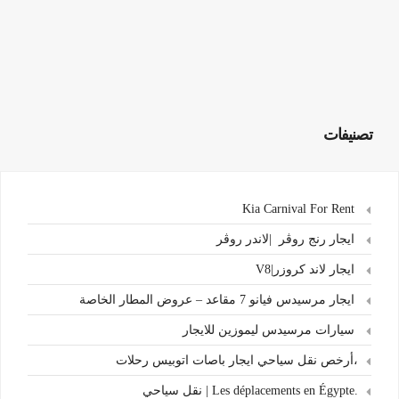
تصنيفات
Kia Carnival For Rent
ايجار رنج روڤر |لاندر روڤر
ايجار لاند كروزر|V8
ايجار مرسيدس فيانو 7 مقاعد – عروض المطار الخاصة
سيارات مرسيدس ليموزين للايجار
،أرخص نقل سياحي ايجار باصات اتوبيس رحلات
.Les déplacements en Égypte | نقل سياحي