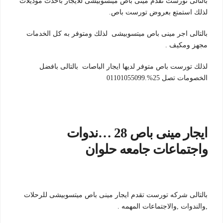
بالتالى تورست تقدم مينى باص ميتسوبيشى للايجار باحدث موديلات
لذلك استمتع بعروض تورست باص.
بالتالى اجر مينى باص ميتسوبيشى لذلك ومتوفر به كل الخدمات
مجهز ومكيف .
لذلك تورست باص متوفر لديها ايجار الباصات بالتالى بافضل
الخصومات تصل 25%.01101055099
ايجار مينى باص 28 …ندوات
واجتماعات جامعه حلوان
بالتالى شركه تورست تقدم ايجار مينى باص ميتسوبيشى للرحلات
,والندوات ,والاجتماعات المهمه .