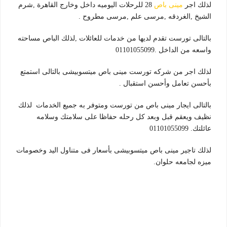
لذلك اجر
مينى باص
28 للرحلات اليوميه داخل وخارج القاهرة ,شرم
الشيخ ,الغردقه ,مرسى علم ,مرسى مطروح .
بالتالى تورست تقدم لديها من خدمات للعائلات ,لذلك الباص مساحته
واسعه من الداخل .01101055099
لذلك اجر من شركه تورست مينى باص ميتسوبيشى بالتالى استمتع
بأحسن تعامل وأحسن استقبال .
بالتالى ايجار مينى باص من تورست ومتوفر به جميع الخدمات لذلك
نظيف ويعقم قبل وبعد كل رحله حفاظا على سلامتك وسلامه
عائلتك. 01101055099
لذلك تاجير مينى باص ميتسوبيشى بأسعار فى متناول اليد وخصومات
ميزه لجامعه حلوان.