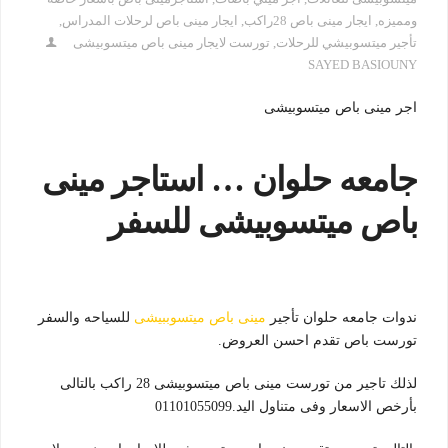
ومميزه
,
ايجار مينى باص 28راكب
,
ايجار مينى باص لرحلات المدراس
,
تأجير ميتسوبيشي للرحلات
,
تورست لايجار مينى باص ميتسوبيشى
SAYED BASIOUNY
اجر مينى باص ميتسوبيشى
جامعه حلوان … استاجر مينى
باص ميتسوبيشى للسفر
ندوات جامعه حلوان تأجير
مينى باص ميتسوببيشى
للسياحه والسفر
تورست باص تقدم احسن العروض.
لذلك تاجير من تورست مينى باص ميتسوبيشى 28 راكب بالتالى
بأرخص الاسعار وفى متناول اليد.01101055099