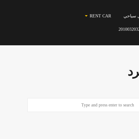
 سياحي
RENT CAR
201003203