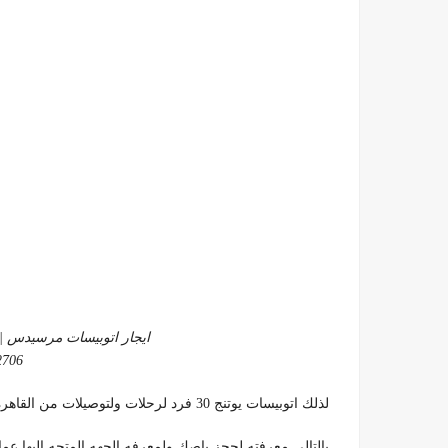
ايجار اتوبيسات مرسيدس | باص
2706
لذلك اتوبيسات يوتنج 30 فرد لرحلات ولتوصيلات من القاهرة جميع الاماكن السياحية داخل القاهرة ، كل مانريد
بالتالي معرفته لحجز باصك ولمعرفه الجهه المتجه اليها عملا