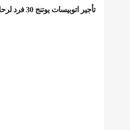
تأجير اتوبيسات يوتنج 30 فرد لرحلات الغردقة وشرم 01099552706