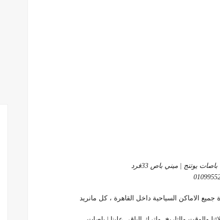
ات يوتنج | ميني باص 33فرد
0109955
ئنا والوقت والتاريخ واترك الباقي علينا | باصات