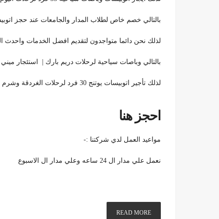
بالتالي خصم خاص لطلاب المدار والجامعات عند حجز اتوبيسات 33 فرد او ميني باص شيفروليه 33 فرد او يوتن
لذلك نحن دائما متواجدون لتقديم افضل الخدمات واحدث الب
بالتالي وباصات سياحية لرحلات دريم بارك | استئجار ميني باص شيفرو
لذلك تأجير اتوبيسات يوتنج 30 فرد لرحلات الغردقة وشرم ايجار اتوبيسات مرسيدس 33 فرد لرحلات وادي الريان
احجز هنا
مواعيد العمل لدي شركتنا :-
نعمل علي مدار ال 24 ساعه وعلي مدار ال الاسبوع
READ MORE