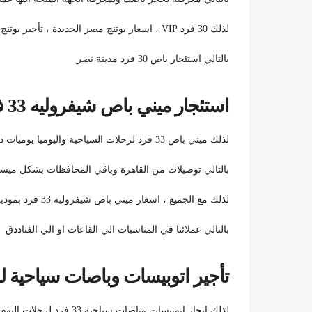
لذلك 30 فرد VIP ، اسعار يوتنج مصر الجديدة ، تأجير يوتنج 2020 | ايجار يوتنج 2020 بداخله حمام بسعر خاص
بالتالي استئجار باص 30 فرد مدينة نصر
استئجار ميني باص شيفروليه 33 فرد بموديل السنة 01099552706
لذلك ميني باص 33 فرد لرحلات السياحية واليوميا يوميات داخل القاهرة بسعر خاص من تورست ليموزين
بالتالي توصيلات من القاهرة وباقي المحافظات بشكل ميسر 
لذلك مع الجميع ، اسعار ميني باص شيفروليه 33 فرد بموديل 2021 ، شيفروليه 33 فرد لرحلات ولتوصيلات
بالتالي عملائنا في المناسبات الي القاعات او الي الفناددق
تأجير اتوبيسات وباصات سياحية لرحلات د
لذلك ايجار اتوبيسات وباصات سياحية 33 فرد لرحلات اليوم الواحد العين السخنة ، الاسكندرية ، ولرحلات دريم بارك