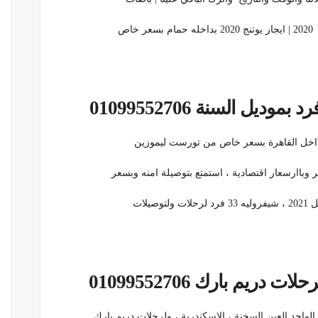
وباارسعار اقتصادية ، استمتع بتوصيلة امنه وبسعر
ريم بارك 01099552706