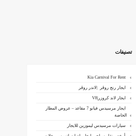
تصنيفات
Kia Carnival For Rent
ايجار رنج روڤر |لاندر روڤر
ايجار لاند كروزر|V8
ايجار مرسيدس فيانو 7 مقاعد – عروض المطار
الخاصة
سيارات مرسيدس ليموزين للايجار
،أرخص نقل سياحي ايجار باصات اتوبيس رحلات